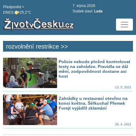
7. srpna 2026
Předpověd >
Svátek slaví:
Lada
DNES:
25.2°C
rozvolnění restrikce >>
Policie nebude plošně kontrolovat
testy na zahrádce. Pravidla se dál
mění, zodpovědnost dostane asi
host
13. 5. 2021
Zahrádky u restaurací otevřou na
konci května. Šéfkuchař Přemek
Forejt vyjádřil zklamání
28. 4. 2021