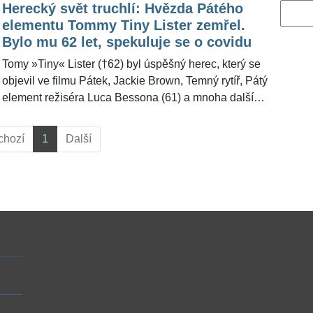
Herecký svět truchlí: Hvězda Pátého
Vyhled
elementu Tommy Tiny Lister zemřel.
Bylo mu 62 let, spekuluje se o covidu
Tomy »Tiny« Lister (†62) byl úspěšný herec, který se
objevil ve filmu Pátek, Jackie Brown, Temný rytíř, Pátý
element režiséra Luca Bessona (61) a mnoha dalších.
Světová média informovala o jeho náhlém úmrtí, kdy
ve čtvrtek 10. prosince zemřel. Jeho agentka Cindy
chozí
1
Další
Cowanová smutnou zprávu bohužel potvrdila.