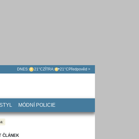
DNES:
21°C
ZÍTRA:
21°C
Předpověd >
 STYL
MÓDNÍ POLICIE
a:
T ČLÁNEK