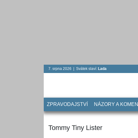
7. srpna 2026 | Svátek slaví:
Lada
ZPRAVODAJSTVÍ
NÁZORY A KOME
Tommy Tiny Lister