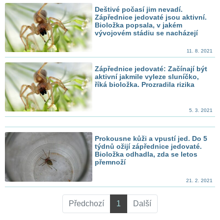
Deštivé počasí jim nevadí.
Zápřednice jedovaté jsou aktivní.
Bioložka popsala, v jakém
vývojovém stádiu se nacházejí
11. 8. 2021
Zápřednice jedovaté: Začínají být
aktivní jakmile vyleze sluníčko,
říká bioložka. Prozradila rizika
5. 3. 2021
Prokousne kůži a vpustí jed. Do 5
týdnů ožijí zápřednice jedovaté.
Bioložka odhadla, zda se letos
přemnoží
21. 2. 2021
Předchozí
1
Další