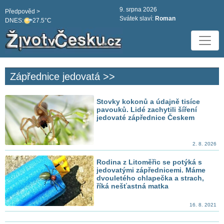
9. srpna 2026
Předpověd >
Svátek slaví:
Roman
DNES:
27.5°C
Zápřednice jedovatá >>
Stovky kokonů a údajně tisíce
pavouků. Lidé zachytili šíření
jedovaté zápřednice Českem
2. 8. 2026
Rodina z Litoměřic se potýká s
jedovatými zápřednicemi. Máme
dvouletého chlapečka a strach,
říká nešťastná matka
16. 8. 2021