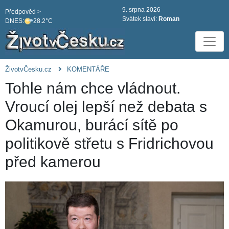
9. srpna 2026
Předpověd >
Svátek slaví:
Roman
DNES:
28.2°C
ŽivotvČesku.cz
KOMENTÁŘE
Tohle nám chce vládnout.
Vroucí olej lepší než debata s
Okamurou, burácí sítě po
politikově střetu s Fridrichovou
před kamerou