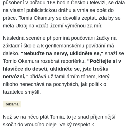
působení v pořadu 168 hodin Českou televizi, se dala
na vlastní publicistickou dráhu a vrhla se opět do
práce. Tomia Okamury se dovolila zeptat, zda by se
měla Ukrajina vzdát území výměnou za mír.
Následná scenérie připomíná poučování žačky na
základní škole a k gentlemanskému povídání má
daleko.
"Nebuďte na nervy, uklidněte se,"
snaží se
Tomio Okamura rozebrat reportérku.
"Počítejte si v
hlavičce do deseti, uklidněte se, jste trošku
nervózní,"
přidává už familiárním tónem, který
nikoho nenechává na pochybách, jak politik o
tazatelce smýšlí.
Reklama:
Než se na něco ptát Tomia, to je snad příjemnější
skočit do vroucího oleje. Velký respekt k