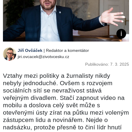
Jiří Ovčáček
| Redaktor a komentátor
jiri.ovcacek@zivotvcesku.cz
Publikováno: 7. 3. 2025
Vztahy mezi politiky a žurnalisty nikdy
nebyly jednoduché. Ovšem s rozvojem
sociálních sítí se nevraživost stává
veřejným divadlem. Stačí zapnout video na
mobilu a doslova celý svět může s
otevřenými ústy zírat na půtku mezi voleným
zástupcem lidu a novinářem. Nejde o
nadsázku, protože přesně to činí lídr hnutí