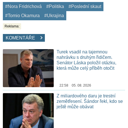
#Nora Fridrichová
#Politika
#Poslední skaut
#Tomio Okamura
#Ukrajina
Reklama:
KOMENTÁŘE
Turek vsadil na tajemnou
nahrávku s druhým řidičem.
Senátor Láska položil otázku,
která může celý příběh otočit
22:58 05. 08. 2026
Z miliardového daru je trestní
zemětřesení. Šándor řekl, kdo se
ještě může obávat