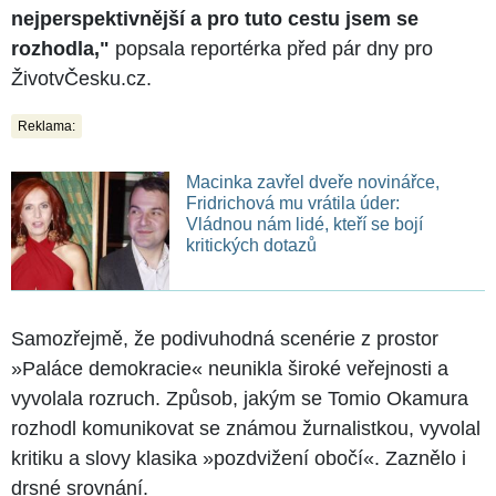
nejperspektivnější a pro tuto cestu jsem se
rozhodla,"
popsala reportérka před pár dny pro
ŽivotvČesku.cz.
Reklama:
Macinka zavřel dveře novinářce,
Fridrichová mu vrátila úder:
Vládnou nám lidé, kteří se bojí
kritických dotazů
Samozřejmě, že podivuhodná scenérie z prostor
»Paláce demokracie« neunikla široké veřejnosti a
vyvolala rozruch. Způsob, jakým se Tomio Okamura
rozhodl komunikovat se známou žurnalistkou, vyvolal
kritiku a slovy klasika »pozdvižení obočí«. Zaznělo i
drsné srovnání.