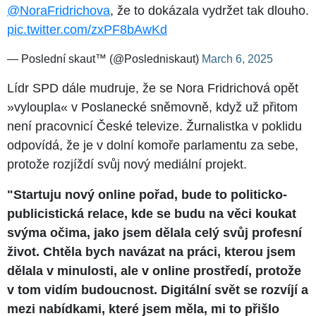
@NoraFridrichova
, že to dokázala vydržet tak dlouho.
pic.twitter.com/zxPF8bAwKd
— Poslední skaut™ (@Posledniskaut)
March 6, 2025
Lídr SPD dále mudruje, že se Nora Fridrichová opět
»vyloupla« v Poslanecké sněmovně, když už přitom
není pracovnicí České televize. Žurnalistka v poklidu
odpovídá, že je v dolní komoře parlamentu za sebe,
protože rozjíždí svůj nový mediální projekt.
"Startuju nový online pořad, bude to politicko-
publicistická relace, kde se budu na věci koukat
svýma očima, jako jsem dělala celý svůj profesní
život. Chtěla bych navázat na práci, kterou jsem
dělala v minulosti, ale v online prostředí, protože
v tom vidím budoucnost. Digitální svět se rozvíjí a
mezi nabídkami, které jsem měla, mi to přišlo