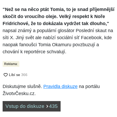
"Než se na něco ptát Tomia, to je snad příjemnější
skočit do vroucího oleje. Velký respekt k Noře
Fridrichové, že to dokázala vydržet tak dlouho,"
napsal známý a populární glosátor Poslední skaut na
síti X. Jiný svět ale nabízí sociální síť Facebook, kde
naopak fanoušci Tomia Okamuru povzbuzují a
chování k reportérce schvalují.
Reklama:
Diskutujme slušně.
Pravidla diskuze
na portálu
ŽivotvČesku.cz.
Vstup do diskuze
435