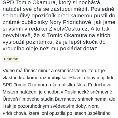
SPD Tomio Okamura, který si nechává
natáčet své pře se zástupci médií. Posledně
se bouřlivý opozičník před kamerou pustil do
známé publicistky Nory Fridrichové, jak jsme
si všimli v redakci ŽivotvČesku.cz. A to tak
nevybíravě, že si Tomio Okamura na sítích
vysloužil poznámku, že je lepší skočit do
vroucího oleje než mu pokládat dotaz.
Reklama:
Video má třináct minut a osmnáct vteřin. To už je
vlastně krátkometrážní »biják«. Hlavní úlohy mají lídr
SPD Tomio Okamura a žurnalistka Nora Fridrichová.
Místem natáčení je chodba v Poslanecké sněmovně.
Úroveň filmového studia Barrandov snímek nemá, ale
i tak je pozoruhodným svědectvím doby. Nora
Fridrichová, která loni opustila po letech úspěšného