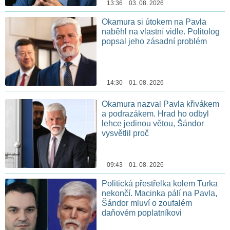
13:36 03. 08. 2026
Okamura si útokem na Pavla
naběhl na vlastní vidle. Politolog
popsal jeho zásadní problém
14:30 01. 08. 2026
Okamura nazval Pavla křivákem
a podrazákem. Hrad ho odbyl
lehce jedinou větou, Šándor
vysvětlil proč
09:43 01. 08. 2026
Politická přestřelka kolem Turka
nekončí. Macinka pálí na Pavla,
Šándor mluví o zoufalém
daňovém poplatníkovi