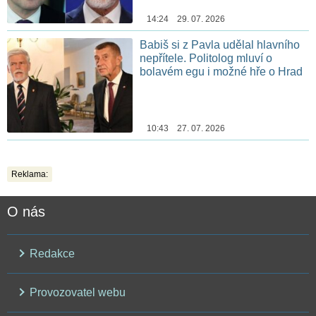
14:24 29. 07. 2026
Babiš si z Pavla udělal hlavního
nepřítele. Politolog mluví o
bolavém egu i možné hře o Hrad
10:43 27. 07. 2026
Reklama:
O nás
Redakce
Provozovatel webu