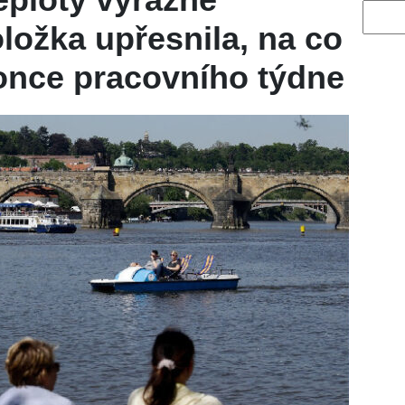
Vyhled
ložka upřesnila, na co
konce pracovního týdne