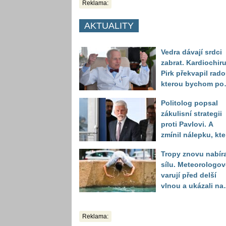
Reklama:
AKTUALITY
Vedra dávají srdci
zabrat. Kardiochir
Pirk překvapil rado
kterou bychom po
něj měli odkoukat
Politolog popsal
zvířat
zákulisní strategii
proti Pavlovi. A
zmínil nálepku, kte
mu má záměrně př
Tropy znovu nabíra
volbou uškodit
sílu. Meteorologov
varují před delší
vlnou a ukázali na
místa, kde situace
bude nejhorší
Reklama: