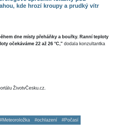
ahou, kde hrozí kroupy a prudký vítr
během dne místy přeháňky a bouřky. Ranní teploty
loty očekáváme 22 až 26 °C,"
dodala konzultantka
ortálu ŽivotvČesku.cz.
#Meteoroložka
#ochlazení
#Počasí