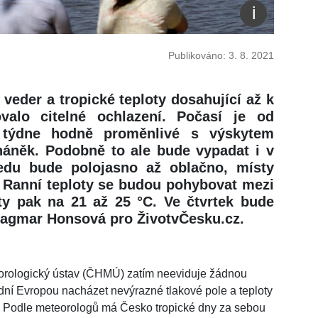
Publikováno: 3. 8. 2021
 veder a tropické teploty dosahující až k
valo citelné ochlazení. Počasí je od
 týdne hodně proměnlivé s výskytem
háněk. Podobně to ale bude vypadat i v
ředu bude polojasno až oblačno, místy
 Ranní teploty se budou pohybovat mezi
ty pak na 21 až 25 °C. Ve čtvrtek bude
 Dagmar Honsová pro ŽivotvČesku.cz.
orologický ústav (ČHMÚ) zatím neeviduje žádnou
dní Evropou nacházet nevýrazné tlakové pole a teploty
. Podle meteorologů má Česko tropické dny za sebou