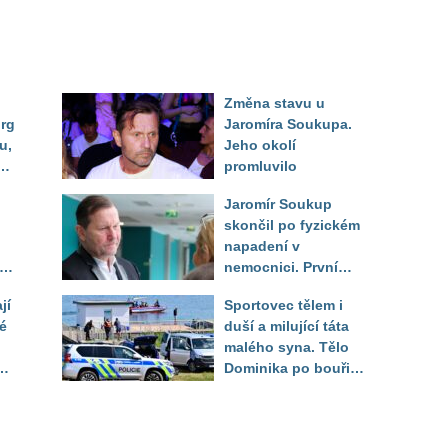
Změna stavu u
urg
Jaromíra Soukupa.
u,
Jeho okolí
dle
promluvilo
 od
Jaromír Soukup
skončil po fyzickém
napadení v
rá
nemocnici. První
ed
slova právničky
jí
Sportovec tělem i
é
duší a milující táta
malého syna. Tělo
Dominika po bouři
na jezeře Most našli
až druhý den