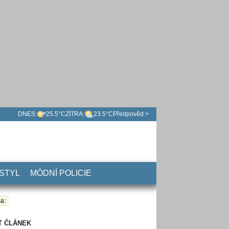
DNES:
25.5°C
ZÍTRA:
23.5°C
Předpověd >
 STYL
MÓDNÍ POLICIE
a:
T ČLÁNEK