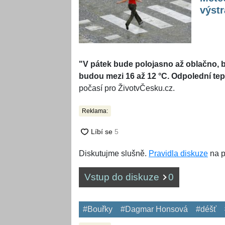
výstr
"V pátek bude polojasno až oblačno, 
budou mezi 16 až 12 °C. Odpolední tep
počasí pro ŽivotvČesku.cz.
Reklama:
Diskutujme slušně.
Pravidla diskuze
na p
Vstup do diskuze
0
#Bouřky
#Dagmar Honsová
#déšť