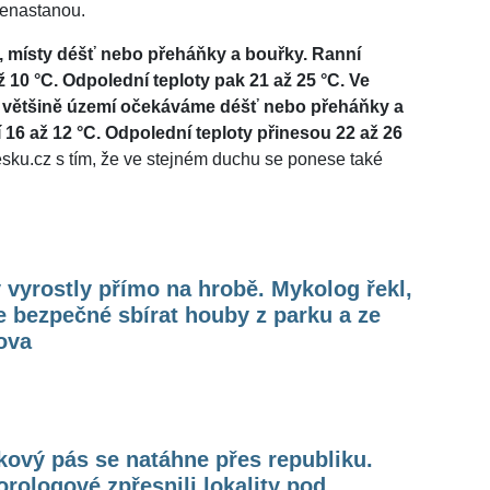
nenastanou.
, místy déšť nebo přeháňky a bouřky. Ranní
 10 °C. Odpolední teploty pak 21 až 25 °C. Ve
a většině území očekáváme déšť nebo přeháňky a
 16 až 12 °C. Odpolední teploty přinesou 22 až 26
ku.cz s tím, že ve stejném duchu se ponese také
 vyrostly přímo na hrobě. Mykolog řekl,
e bezpečné sbírat houby z parku a ze
ova
ový pás se natáhne přes republiku.
rologové zpřesnili lokality pod