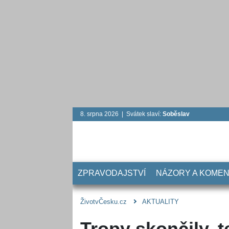
8. srpna 2026 | Svátek slaví:
Soběslav
ZPRAVODAJSTVÍ
NÁZORY A KOME
ŽivotvČesku.cz
AKTUALITY
Tropy skončily, 