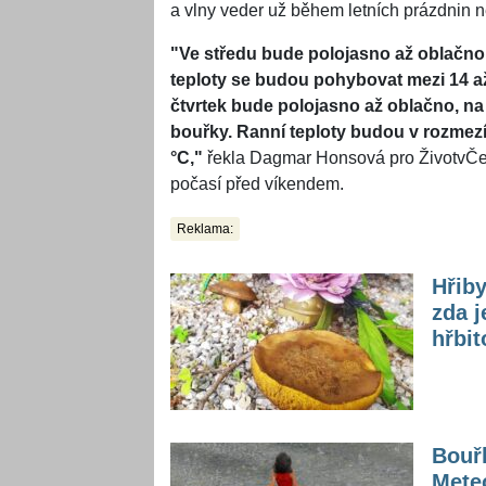
a vlny veder už během letních prázdnin 
"Ve středu bude polojasno až oblačno
teploty se budou pohybovat mezi 14 až
čtvrtek bude polojasno až oblačno, n
bouřky. Ranní teploty budou v rozmezí
°C,"
řekla Dagmar Honsová pro ŽivotvČes
počasí před víkendem.
Reklama:
Hřiby
zda j
hřbit
Bouřk
Meteo