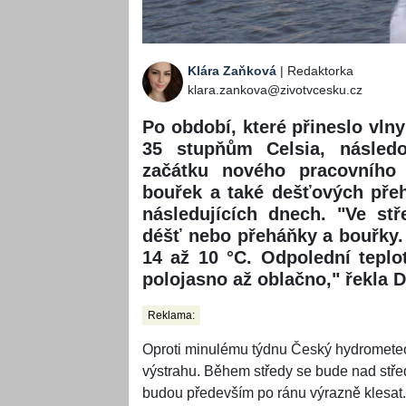
Klára Zaňková
| Redaktorka
klara.zankova@zivotvcesku.cz
Po období, které přineslo vlny
35 stupňům Celsia, následo
začátku nového pracovního
bouřek a také dešťových pře
následujících dnech. "Ve st
déšť nebo přeháňky a bouřky.
14 až 10 °C. Odpolední teplo
polojasno až oblačno," řekla
Reklama:
Oproti minulému týdnu Český hydromete
výstrahu. Během středy se bude nad stře
budou především po ránu výrazně klesat