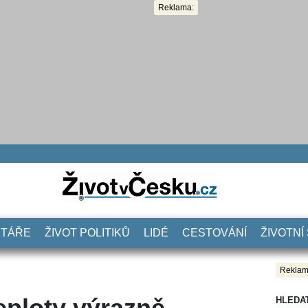
Reklama:
NTÁŘE
ŽIVOT POLITIKŮ
LIDÉ
CESTOVÁNÍ
ŽIVOTNÍ
Reklam
teploty výrazně
HLEDA