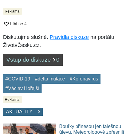
Reklama:
Diskutujme slušně.
Pravidla diskuze
na portálu
ŽivotvČesku.cz.
Vstup do diskuze
0
#COVID-19
#delta mutace
#Koronavirus
#Václav Hořejší
Reklama:
AKTUALITY
Bouřky přinesou jen falešnou
úlevu. Meteorologové zpřesnili