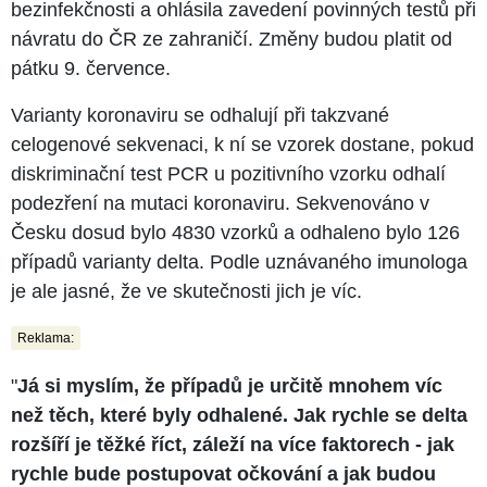
bezinfekčnosti a ohlásila zavedení povinných testů při
návratu do ČR ze zahraničí. Změny budou platit od
pátku 9. července.
Varianty koronaviru se odhalují při takzvané
celogenové sekvenaci, k ní se vzorek dostane, pokud
diskriminační test PCR u pozitivního vzorku odhalí
podezření na mutaci koronaviru. Sekvenováno v
Česku dosud bylo 4830 vzorků a odhaleno bylo 126
případů varianty delta. Podle uznávaného imunologa
je ale jasné, že ve skutečnosti jich je víc.
Reklama:
"
Já si myslím, že případů je určitě mnohem víc
než těch, které byly odhalené. Jak rychle se delta
rozšíří je těžké říct, záleží na více faktorech - jak
rychle bude postupovat očkování a jak budou