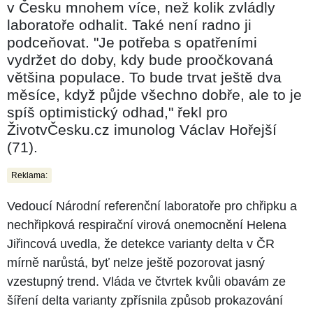
v Česku mnohem více, než kolik zvládly
laboratoře odhalit. Také není radno ji
podceňovat. "Je potřeba s opatřeními
vydržet do doby, kdy bude proočkovaná
většina populace. To bude trvat ještě dva
měsíce, když půjde všechno dobře, ale to je
spíš optimistický odhad," řekl pro
ŽivotvČesku.cz imunolog Václav Hořejší
(71).
Reklama:
Vedoucí Národní referenční laboratoře pro chřipku a
nechřipková respirační virová onemocnění Helena
Jiřincová uvedla, že detekce varianty delta v ČR
mírně narůstá, byť nelze ještě pozorovat jasný
vzestupný trend. Vláda ve čtvrtek kvůli obavám ze
šíření delta varianty zpřísnila způsob prokazování