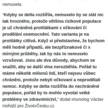
nemusela.
"
Kdyby se delta rozšířila, nemuselo by se stát nic
tak hrozného, protože většina rizikové populace
je už chráněná protilátkami z očkování či
prodělání onemocnění. Tato varianta je na
protilátky citlivá. Když si představíme, že bychom
měli hodně případů, ale bezpříznakové či s
mírnými průběhy, tak by nás to nemuselo
vzrušovat. Jsou ale dva důvody, abychom se
snažili, aby se další vlna nerozběhla. Pořád tu
máme několik milionů lidí, kteří nejsou vůbec
chráněni, protože nebyli očkovaní a neprodělali
nemoc. Kdyby se delta rozšířila do nechráněné
populace, pořád by to mohlo vyvolat velké
problémy ve zdravotnictví,
" dodal imunolog Václav
Hořejší pro ŽivotvČesku.cz.