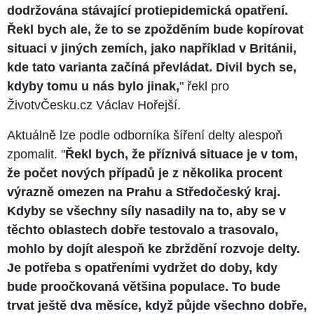
dodržována stávající protiepidemická opatření.
Řekl bych ale, že to se zpožděním bude kopírovat
situaci v jiných zemích, jako například v Británii,
kde tato varianta začíná převládat. Divil bych se,
kdyby tomu u nás bylo jinak,
" řekl pro
ŽivotvČesku.cz Václav Hořejší.
Aktuálně lze podle odborníka šíření delty alespoň
zpomalit. "
Řekl bych, že příznivá situace je v tom,
že počet nových případů je z několika procent
výrazně omezen na Prahu a Středočeský kraj.
Kdyby se všechny síly nasadily na to, aby se v
těchto oblastech dobře testovalo a trasovalo,
mohlo by dojít alespoň ke zbrždění rozvoje delty.
Je potřeba s opatřeními vydržet do doby, kdy
bude proočkovaná většina populace. To bude
trvat ještě dva měsíce, když půjde všechno dobře,