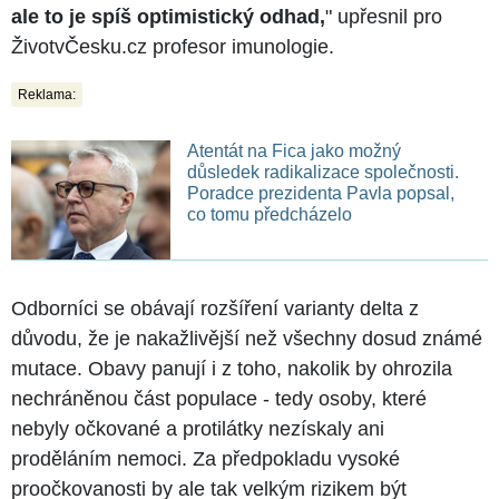
ale to je spíš optimistický odhad,
" upřesnil pro
ŽivotvČesku.cz profesor imunologie.
Reklama:
Atentát na Fica jako možný
důsledek radikalizace společnosti.
Poradce prezidenta Pavla popsal,
co tomu předcházelo
Odborníci se obávají rozšíření varianty delta z
důvodu, že je nakažlivější než všechny dosud známé
mutace. Obavy panují i z toho, nakolik by ohrozila
nechráněnou část populace - tedy osoby, které
nebyly očkované a protilátky nezískaly ani
proděláním nemoci. Za předpokladu vysoké
proočkovanosti by ale tak velkým rizikem být