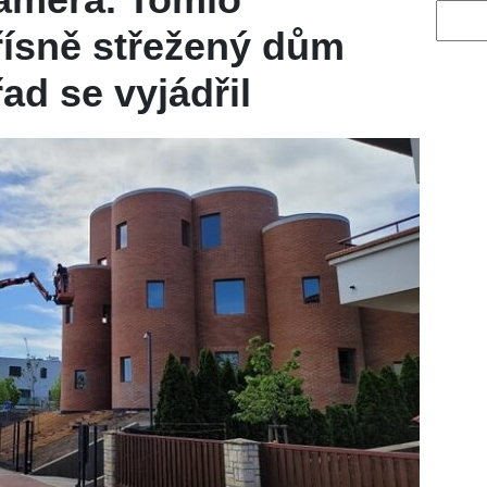
Vyhled
řísně střežený dům
ad se vyjádřil