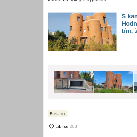
S ka
Hodno
tím,
Reklama: