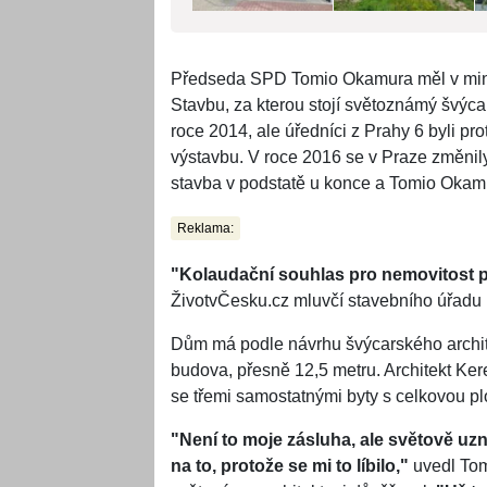
Předseda SPD Tomio Okamura měl v minul
Stavbu, za kterou stojí světoznámý švýcars
roce 2014, ale úředníci z Prahy 6 byli pr
výstavbu. V roce 2016 se v Praze změnily 
stavba v podstatě u konce a Tomio Okamur
Reklama:
"Kolaudační souhlas pro nemovitost 
ŽivotvČesku.cz mluvčí stavebního úřadu 
Dům má podle návrhu švýcarského archite
budova, přesně 12,5 metru. Architekt Ke
se třemi samostatnými byty s celkovou p
"Není to moje zásluha, ale světově uz
na to, protože se mi to líbilo,"
uvedl Tom