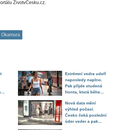
ortálu ŽivotvČesku.cz.
 Okamura
t
Extrémní vedra udeří
naposledy naplno.
Pak přijde studená
ny
fronta, která během
několika hodin otočí
Nová data mění
počasí
výhled počasí.
Česko čeká poslední
úder veder a pak
pod
bouřkový zlom a pád