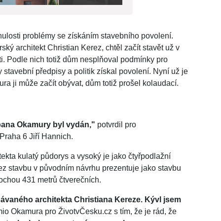
osti problémy se získáním stavebního povolení.
ký architekt Christian Kerez, chtěl začít stavět už v
oti. Podle nich totiž dům nesplňoval podmínky pro
stavební předpisy a politik získal povolení. Nyní už je
a ji může začít obývat, dům totiž prošel kolaudací.
pana Okamury byl vydán,"
potvrdil pro
Praha 6 Jiří Hannich.
kta kulatý půdorys a vysoký je jako čtyřpodlažní
rez stavbu v původním návrhu prezentuje jako stavbu
lochou 431 metrů čtverečních.
návaného architekta Christiana Kereze. Kývl jsem
io Okamura pro ŽivotvČesku.cz s tím, že je rád, že