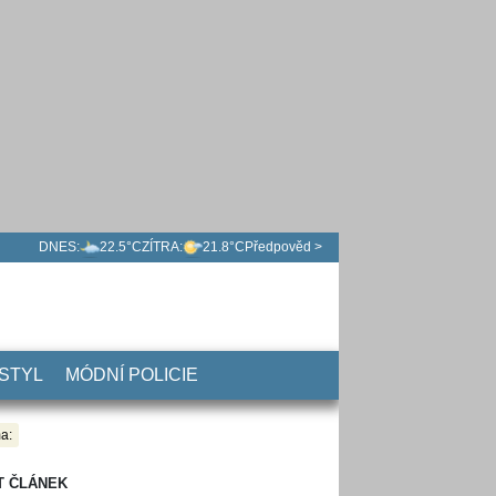
DNES:
22.5°C
ZÍTRA:
21.8°C
Předpověd >
 STYL
MÓDNÍ POLICIE
a:
T ČLÁNEK