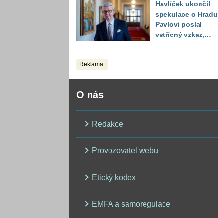
Havlíček ukončil
výstrahou, kde hro
spekulace o Hradu
kroupy a prudký ví
Pavlovi poslal
vstřícný vzkaz,
Decroix pak tvrdě
setřel
Reklama:
O nás
Redakce
Provozovatel webu
Etický kodex
EMFA a samoregulace