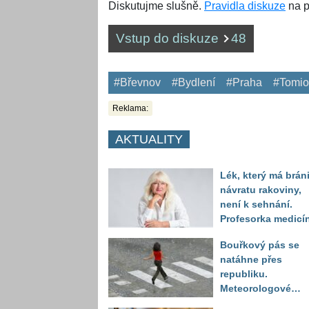
Diskutujme slušně.
Pravidla diskuze
na p
Vstup do diskuze
48
#Břevnov
#Bydlení
#Praha
#Tomio
Reklama:
AKTUALITY
Lék, který má bráni
návratu rakoviny,
není k sehnání.
Profesorka medicí
promluvila jako
Bouřkový pás se
pacientka
natáhne přes
republiku.
Meteorologové
zpřesnili lokality 