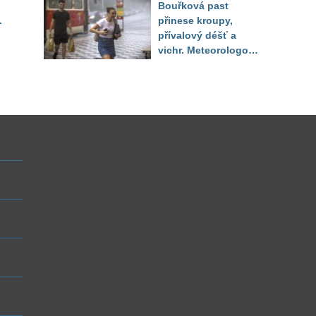
Bouřková past
zí
teplot
.
přinese kroupy,
tr
přívalový déšť a
vichr. Meteorologové
zpřesnili, které
lokality jsou pod
výstrahou