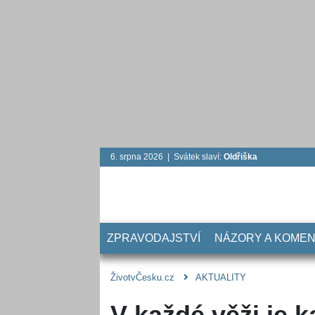
6. srpna 2026 | Svátek slaví:
Oldřiška
ZPRAVODAJSTVÍ
NÁZORY A KOME
ŽivotvČesku.cz
AKTUALITY
V každé věži je 