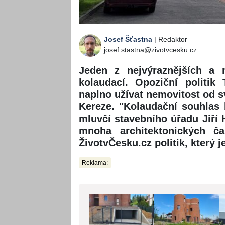
Josef Šťastna
| Redaktor
josef.stastna@zivotvcesku.cz
Jeden z nejvýraznějších a 
kolaudací. Opoziční politi
naplno užívat nemovitost od s
Kereze. "Kolaudační souhlas 
mluvčí stavebního úřadu Jiří 
mnoha architektonických ča
ŽivotvČesku.cz politik, který 
Reklama: