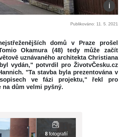
Publikováno: 11. 5. 2021
nejstřeženějších domů v Praze prošel
k Tomio Okamura (48) tedy může začít
větově uznávaného architekta Christiana
byl vydán," potvrdil pro ŽivotvČesku.cz
Hannich. "Ta stavba byla prezentována v
sopisech ve fázi projektu," řekl pro
je na dům velmi pyšný.
8
fotografií