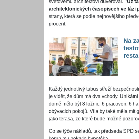
světovému architektovi důvěřoval.
"Už t
architektonických časopisech ve fázi p
strany, která se podle nejnovějšího před
procent.
Na z
testo
resta
Každý jednotlivý tubus střeží bezpečnost
je vidět, že dům má dva vchody. Unikátní 
domě mělo být 8 ložnic, 6 pracoven, 6 hal,
obývacích pokojů. Vila by také měla mít 
jako terasa, ze které bude možné pozoro
Co se týče nákladů, tak předseda SPD se 
korun mu pokryje hypotéka.