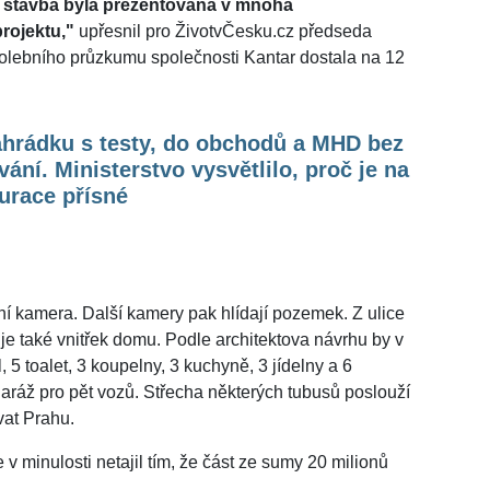
a stavba byla prezentována v mnoha
rojektu,"
upřesnil pro ŽivotvČesku.cz předseda
volebního průzkumu společnosti Kantar dostala na 12
ahrádku s testy, do obchodů a MHD bez
vání. Ministerstvo vysvětlilo, proč je na
urace přísné
ní kamera. Další kamery pak hlídají pozemek. Z ulice
je také vnitřek domu. Podle architektova návrhu by v
 5 toalet, 3 koupelny, 3 kuchyně, 3 jídelny a 6
garáž pro pět vozů. Střecha některých tubusů poslouží
vat Prahu.
v minulosti netajil tím, že část ze sumy 20 milionů