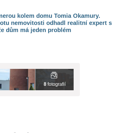
merou kolem domu Tomia Okamury.
tu nemovitosti odhadl realitní expert s
 že dům má jeden problém
8
fotografií