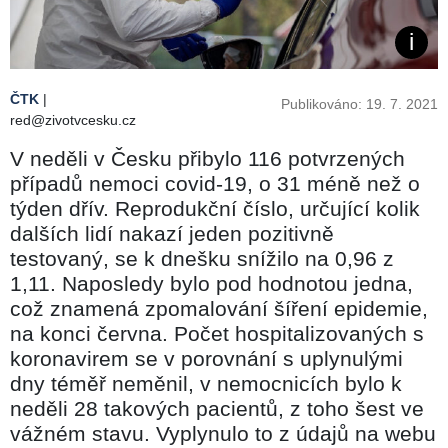
ČTK
|
Publikováno: 19. 7. 2021
red@zivotvcesku.cz
V neděli v Česku přibylo 116 potvrzených
případů nemoci covid-19, o 31 méně než o
týden dřív. Reprodukční číslo, určující kolik
dalších lidí nakazí jeden pozitivně
testovaný, se k dnešku snížilo na 0,96 z
1,11. Naposledy bylo pod hodnotou jedna,
což znamená zpomalování šíření epidemie,
na konci června. Počet hospitalizovaných s
koronavirem se v porovnání s uplynulými
dny téměř neměnil, v nemocnicích bylo k
neděli 28 takových pacientů, z toho šest ve
vážném stavu. Vyplynulo to z údajů na webu