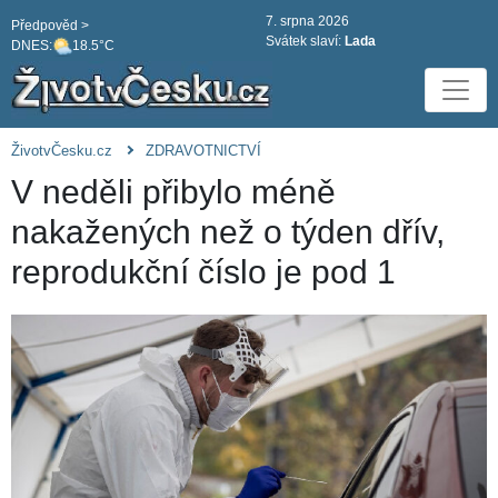
7. srpna 2026
Předpověd >
Svátek slaví:
Lada
DNES:
18.5°C
ŽivotvČesku.cz
ZDRAVOTNICTVÍ
V neděli přibylo méně
nakažených než o týden dřív,
reprodukční číslo je pod 1