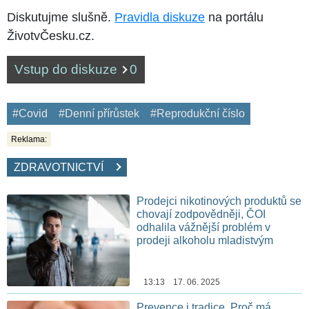
Diskutujme slušně.
Pravidla diskuze
na portálu
ŽivotvČesku.cz.
Vstup do diskuze
0
#Covid
#Denní přírůstek
#Reprodukční číslo
Reklama:
ZDRAVOTNICTVÍ
Prodejci nikotinových produktů se
chovají zodpovědněji, ČOI
odhalila vážnější problém v
prodeji alkoholu mladistvým
13:13 17. 06. 2025
Prevence i tradice. Proč má