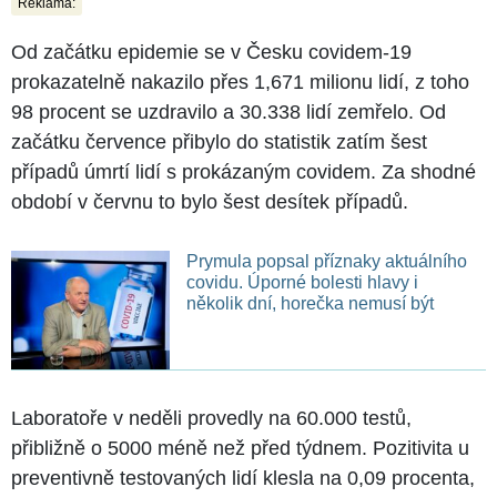
Reklama:
Od začátku epidemie se v Česku covidem-19
prokazatelně nakazilo přes 1,671 milionu lidí, z toho
98 procent se uzdravilo a 30.338 lidí zemřelo. Od
začátku července přibylo do statistik zatím šest
případů úmrtí lidí s prokázaným covidem. Za shodné
období v červnu to bylo šest desítek případů.
Prymula popsal příznaky aktuálního
covidu. Úporné bolesti hlavy i
několik dní, horečka nemusí být
Laboratoře v neděli provedly na 60.000 testů,
přibližně o 5000 méně než před týdnem. Pozitivita u
preventivně testovaných lidí klesla na 0,09 procenta,