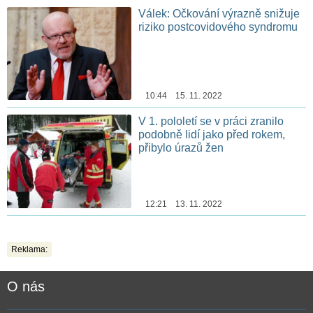
Válek: Očkování výrazně snižuje
riziko postcovidového syndromu
10:44 15. 11. 2022
V 1. pololetí se v práci zranilo
podobně lidí jako před rokem,
přibylo úrazů žen
12:21 13. 11. 2022
Reklama:
O nás