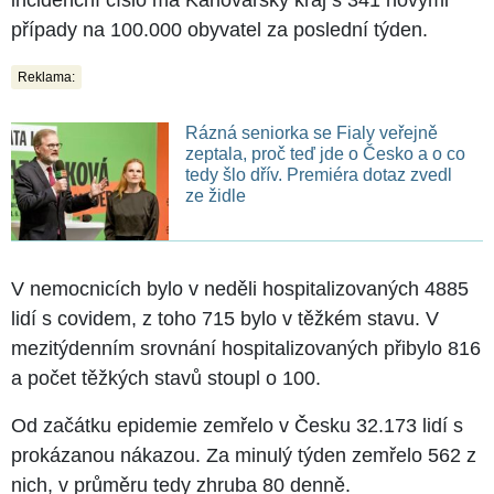
případy na 100.000 obyvatel za poslední týden.
Reklama:
Rázná seniorka se Fialy veřejně
zeptala, proč teď jde o Česko a o co
tedy šlo dřív. Premiéra dotaz zvedl
ze židle
V nemocnicích bylo v neděli hospitalizovaných 4885
lidí s covidem, z toho 715 bylo v těžkém stavu. V
mezitýdenním srovnání hospitalizovaných přibylo 816
a počet těžkých stavů stoupl o 100.
Od začátku epidemie zemřelo v Česku 32.173 lidí s
prokázanou nákazou. Za minulý týden zemřelo 562 z
nich, v průměru tedy zhruba 80 denně.