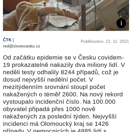
ČTK
|
Publikováno: 22. 11. 2021
red@zivotvcesku.cz
Od začátku epidemie se v Česku covidem-
19 prokazatelně nakazily dva miliony lidí. V
neděli testy odhalily 8244 případů, což je
dosud nejvyšší nedělní počet. V
mezitýdenním srovnání stoupl počet
nakažených o téměř 2600. Na nový rekord
vystoupalo incidenční číslo. Na 100.000
obyvatel připadá přes 1000 nově
nakažených za poslední týden. Nejvyšší
incidenci má Olomoucký kraj se 1426
případy. V nemocnicích je 4885 lidí s