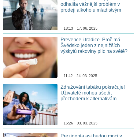
odhalila vážnější problém v
prodeji alkoholu mladistvým
13:13 17. 06. 2025
Prevence i tradice. Proč má
Švédsko jeden z nejnižších
výskytů rakoviny plic na světě?
11:42 24. 03. 2025
Zdražování tabáku pokračuje!
Uživatelé mohou ušetřit
přechodem k alternativám
16:26 03. 03. 2025
Prezidenta asi budou moci v