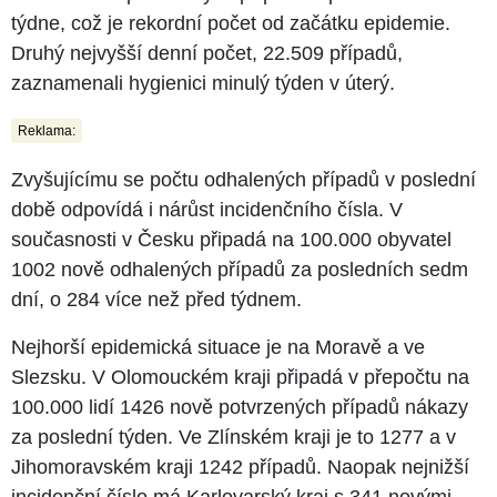
týdne, což je rekordní počet od začátku epidemie.
Druhý nejvyšší denní počet, 22.509 případů,
zaznamenali hygienici minulý týden v úterý.
Reklama:
Zvyšujícímu se počtu odhalených případů v poslední
době odpovídá i nárůst incidenčního čísla. V
současnosti v Česku připadá na 100.000 obyvatel
1002 nově odhalených případů za posledních sedm
dní, o 284 více než před týdnem.
Nejhorší epidemická situace je na Moravě a ve
Slezsku. V Olomouckém kraji připadá v přepočtu na
100.000 lidí 1426 nově potvrzených případů nákazy
za poslední týden. Ve Zlínském kraji je to 1277 a v
Jihomoravském kraji 1242 případů. Naopak nejnižší
incidenční číslo má Karlovarský kraj s 341 novými