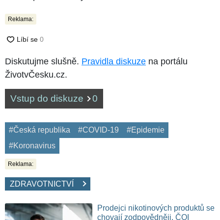
Reklama:
Diskutujme slušně.
Pravidla diskuze
na portálu
ŽivotvČesku.cz.
Vstup do diskuze
0
#Česká republika
#COVID-19
#Epidemie
#Koronavirus
Reklama:
ZDRAVOTNICTVÍ
Prodejci nikotinových produktů se
chovají zodpovědněji, ČOI