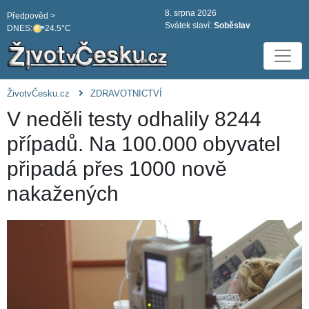
8. srpna 2026
Předpověd >
Svátek slaví:
Soběslav
DNES:
24.5°C
ŽivotvČesku.cz
ZDRAVOTNICTVÍ
V neděli testy odhalily 8244
případů. Na 100.000 obyvatel
připadá přes 1000 nově
nakažených