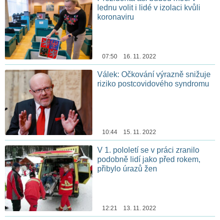
lednu volit i lidé v izolaci kvůli
koronaviru
07:50 16. 11. 2022
Válek: Očkování výrazně snižuje
riziko postcovidového syndromu
10:44 15. 11. 2022
V 1. pololetí se v práci zranilo
podobně lidí jako před rokem,
přibylo úrazů žen
12:21 13. 11. 2022