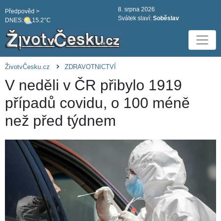
8. srpna 2026
Předpověd >
Svátek slaví:
Soběslav
DNES:
15.2°C
ŽivotvČesku.cz
ZDRAVOTNICTVÍ
V neděli v ČR přibylo 1919
případů covidu, o 100 méně
než před týdnem