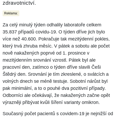
zdravotnictví.
Reklama:
Za celý minulý týden odhalily laboratoře celkem
35.837 případů covidu-19. O týden dříve jich bylo
více než 40.600. Pokračuje tak mezitýdenní pokles,
který trvá zhruba měsíc. V pátek a sobotu ale počet
nově nakažených poprvé od 1. prosince v
mezitýdenním srovnání vzrostl. Pátek byl ale
pracovní den, zatímco o týden dříve slavili Češi
Štědrý den. Srovnání je tím zkreslené, o svátcích a
volných dnech se méně testuje. Sobotní nárůst byl
pak minimální, a to o pouhé dva pozitivní případy.
Odborníci ale očekávají, že nakažených začne opět
výrazněji přibývat kvůli šíření varianty omikron.
Současný počet pacientů s covidem-19 je nejnižší od