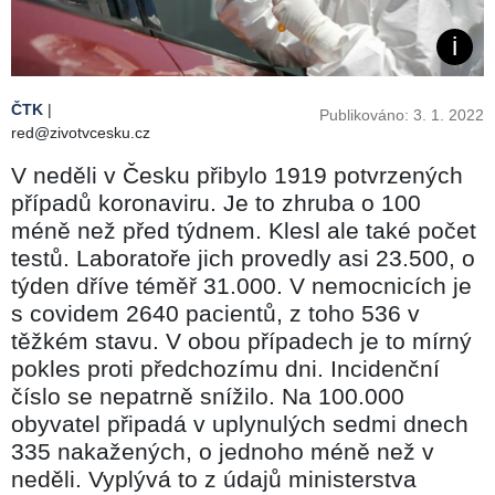
ČTK
|
Publikováno: 3. 1. 2022
red@zivotvcesku.cz
V neděli v Česku přibylo 1919 potvrzených
případů koronaviru. Je to zhruba o 100
méně než před týdnem. Klesl ale také počet
testů. Laboratoře jich provedly asi 23.500, o
týden dříve téměř 31.000. V nemocnicích je
s covidem 2640 pacientů, z toho 536 v
těžkém stavu. V obou případech je to mírný
pokles proti předchozímu dni. Incidenční
číslo se nepatrně snížilo. Na 100.000
obyvatel připadá v uplynulých sedmi dnech
335 nakažených, o jednoho méně než v
neděli. Vyplývá to z údajů ministerstva