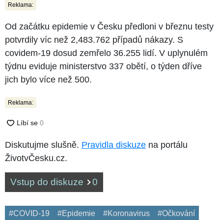
Reklama:
Od začátku epidemie v Česku předloni v březnu testy
potvrdily víc než 2,483.762 případů nákazy. S
covidem-19 dosud zemřelo 36.255 lidí. V uplynulém
týdnu eviduje ministerstvo 337 obětí, o týden dříve
jich bylo více než 500.
Reklama:
Diskutujme slušně.
Pravidla diskuze
na portálu
ŽivotvČesku.cz.
Vstup do diskuze
0
#COVID-19
#Epidemie
#Koronavirus
#Očkování