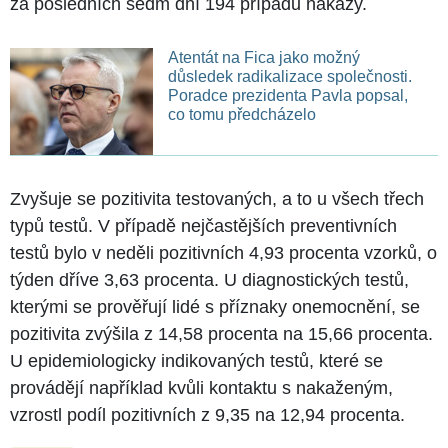
za posledních sedm dní 194 případů nákazy.
Atentát na Fica jako možný
důsledek radikalizace společnosti.
Poradce prezidenta Pavla popsal,
co tomu předcházelo
Zvyšuje se pozitivita testovaných, a to u všech třech
typů testů. V případě nejčastějších preventivních
testů bylo v neděli pozitivních 4,93 procenta vzorků, o
týden dříve 3,63 procenta. U diagnostických testů,
kterými se prověřují lidé s příznaky onemocnění, se
pozitivita zvýšila z 14,58 procenta na 15,66 procenta.
U epidemiologicky indikovaných testů, které se
provádějí například kvůli kontaktu s nakaženým,
vzrostl podíl pozitivních z 9,35 na 12,94 procenta.