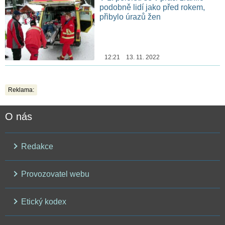
podobně lidí jako před rokem,
přibylo úrazů žen
12:21 13. 11. 2022
Reklama:
O nás
Redakce
Provozovatel webu
Etický kodex