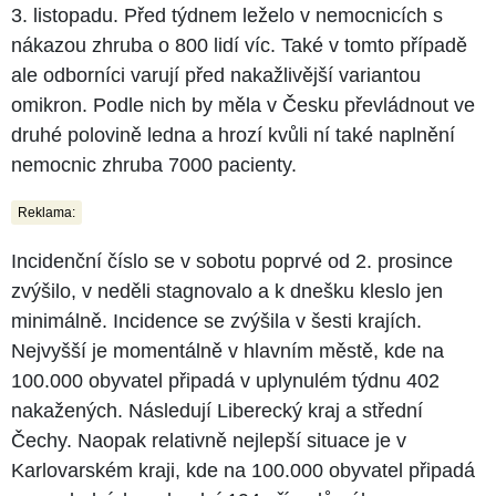
3. listopadu. Před týdnem leželo v nemocnicích s
nákazou zhruba o 800 lidí víc. Také v tomto případě
ale odborníci varují před nakažlivější variantou
omikron. Podle nich by měla v Česku převládnout ve
druhé polovině ledna a hrozí kvůli ní také naplnění
nemocnic zhruba 7000 pacienty.
Reklama:
Incidenční číslo se v sobotu poprvé od 2. prosince
zvýšilo, v neděli stagnovalo a k dnešku kleslo jen
minimálně. Incidence se zvýšila v šesti krajích.
Nejvyšší je momentálně v hlavním městě, kde na
100.000 obyvatel připadá v uplynulém týdnu 402
nakažených. Následují Liberecký kraj a střední
Čechy. Naopak relativně nejlepší situace je v
Karlovarském kraji, kde na 100.000 obyvatel připadá