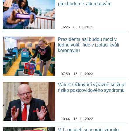
přechodem k alternativám
16:26 03. 03. 2025
Prezidenta asi budou moci v
lednu volit i lidé v izolaci kvůli
koronaviru
07:50 16. 11. 2022
Válek: Očkování výrazně snižuje
riziko postcovidového syndromu
10:44 15. 11. 2022
V 1. pololetí se v práci zranilo