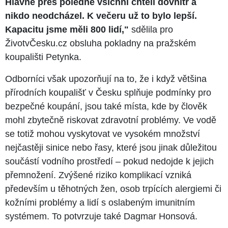
Hlavně přes poledne všichni chtěli dovnitř a
nikdo neodcházel. K večeru už to bylo lepší.
Kapacitu jsme měli 800 lidí,"
sdělila pro
ŽivotvČesku.cz obsluha pokladny na pražském
koupališti Petynka.
Odborníci však upozorňují na to, že i když většina
přírodních koupališť v Česku splňuje podmínky pro
bezpečné koupání, jsou také místa, kde by člověk
mohl zbytečně riskovat zdravotní problémy. Ve vodě
se totiž mohou vyskytovat ve vysokém množství
nejčastěji sinice nebo řasy, které jsou jinak důležitou
součástí vodního prostředí – pokud nedojde k jejich
přemnožení. Zvýšené riziko komplikací vzniká
především u těhotných žen, osob trpících alergiemi či
kožními problémy a lidí s oslabeným imunitním
systémem. To potvrzuje také Dagmar Honsová.