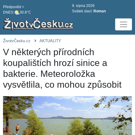
9. srpna 2026
Předpověd >
Svátek slaví:
Roman
DNES:
30.8°C
ŽivotvČesku.cz
AKTUALITY
V některých přírodních
koupalištích hrozí sinice a
bakterie. Meteoroložka
vysvětlila, co mohou způsobit