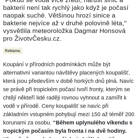
bakterií není tak rychlý jako když je počasí
naopak suché. Většinou hrozí sinice a
bakterie nejvíce až v druhé polovině léta,"
vysvětlila meteoroložka Dagmar Honsová
pro ŽivotvČesku.cz.
Reklama:
Koupání v přírodních podmínkách může být
alternativní variantou návštěvy placených koupališť,
která jsou především v době horkých dnů plná. Navíc
se právě při tropickém počasí tvoří fronty, kterým se
chtějí někteří lidé raději rovnou vyhnout a zamířit k
vodě v přírodě. Ceny koupališť se navíc při
základním vstupném pohybují mezi 150 až téměř 200
korunami za osobu.
"Během uplynulého víkendu s
tropickým počasím byla fronta i na dvě hodiny.