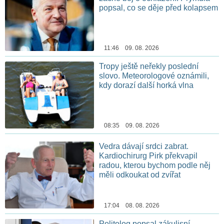
popsal, co se děje před kolapsem
11:46 09. 08. 2026
Tropy ještě neřekly poslední
slovo. Meteorologové oznámili,
kdy dorazí další horká vlna
08:35 09. 08. 2026
Vedra dávají srdci zabrat.
Kardiochirurg Pirk překvapil
radou, kterou bychom podle něj
měli odkoukat od zvířat
17:04 08. 08. 2026
Politolog popsal zákulisní