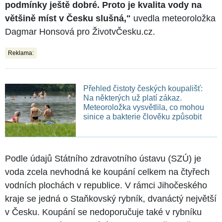
podmínky ještě dobré. Proto je kvalita vody na
většině míst v Česku slušná,"
uvedla meteoroložka
Dagmar Honsová pro ŽivotvČesku.cz.
Reklama:
Přehled čistoty českých koupališť:
Na některých už platí zákaz.
Meteoroložka vysvětlila, co mohou
sinice a bakterie člověku způsobit
Podle údajů Státního zdravotního ústavu (SZÚ) je
voda zcela nevhodná ke koupání celkem na čtyřech
vodních plochách v republice. V rámci Jihočeského
kraje se jedná o Staňkovský rybník, dvanáctý největší
v Česku. Koupání se nedoporučuje také v rybníku