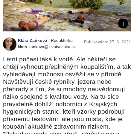
Klára Zaňková
| Redaktorka
Publikováno: 27. 6. 2021
klara.zankova@zivotvcesku.cz
Letní počasí láká k vodě. Ale někteří se
chtějí vyhnout přeplněným koupalištím, a tak
vyhledávají možnosti osvěžit se v přírodě.
Navštěvují české rybníky, jezera nebo
přehrady s tím, že si mnohdy neuvědomují
riziko spojené s kvalitou vody. Na tu sice
pravidelně dohlíží odborníci z Krajských
hygienických stanic, kteří vzorky podrobují
přísnému testování, ale jsou místa, kde je
koupání aktuálně zdravotním rizikem.
"Pokud se voda více zředí, nárůst sinic a