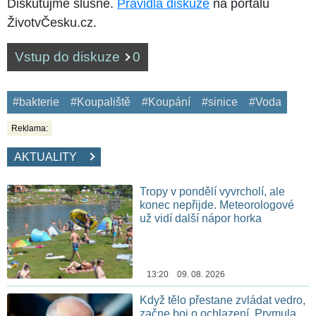
Diskutujme slušně.
Pravidla diskuze
na portálu
ŽivotvČesku.cz.
Vstup do diskuze
0
#bakterie
#Koupaliště
#Koupání
#sinice
#Voda
Reklama:
AKTUALITY
Tropy v pondělí vyvrcholí, ale
konec nepřijde. Meteorologové
už vidí další nápor horka
13:20 09. 08. 2026
Když tělo přestane zvládat vedro,
začne boj o ochlazení. Prymula