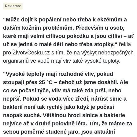
Reklama:
"Může dojít k popálení nebo třeba k ekzémům a
dalším kožním problémům. Především u osob,
které mají velmi citlivou pokožku a jsou citliví – ať
už se jedná o malé děti nebo třeba atopiky,"
řekla
pro ŽivotvČesku.cz s tím, že na výskyt nebezpečných
organismů ve vodě mají vliv také vysoké teploty.
"Vysoké teploty mají rozhodně vliv, pokud
stoupají přes 25 °C – čehož už jsme dosáhli. Ale
co se počasí týče, vliv má také zda prší, nebo
neprší. Pokud se voda více zředí, nárůst sinic a
bakterií není tak rychlý jako když je počasí
naopak suché. Většinou hrozí sinice a bakterie
nejvíce až v druhé polovině léta. Tím, že máme za
sebou poměrně studené jaro, jsou aktuální