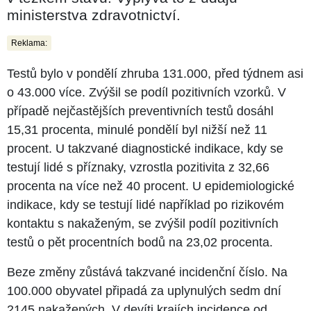
ministerstva zdravotnictví.
Reklama:
Testů bylo v pondělí zhruba 131.000, před týdnem asi
o 43.000 více. Zvýšil se podíl pozitivních vzorků. V
případě nejčastějších preventivních testů dosáhl
15,31 procenta, minulé pondělí byl nižší než 11
procent. U takzvané diagnostické indikace, kdy se
testují lidé s příznaky, vzrostla pozitivita z 32,66
procenta na více než 40 procent. U epidemiologické
indikace, kdy se testují lidé například po rizikovém
kontaktu s nakaženým, se zvýšil podíl pozitivních
testů o pět procentních bodů na 23,02 procenta.
Beze změny zůstává takzvané incidenční číslo. Na
100.000 obyvatel připadá za uplynulých sedm dní
2145 nakažených. V devíti krajích incidence od