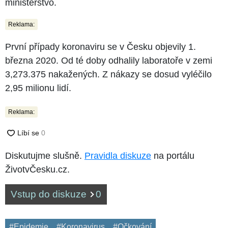
ministerstvo.
Reklama:
První případy koronaviru se v Česku objevily 1.
března 2020. Od té doby odhalily laboratoře v zemi
3,273.375 nakažených. Z nákazy se dosud vyléčilo
2,95 milionu lidí.
Reklama:
Diskutujme slušně.
Pravidla diskuze
na portálu
ŽivotvČesku.cz.
Vstup do diskuze
0
#Epidemie
#Koronavirus
#Očkování