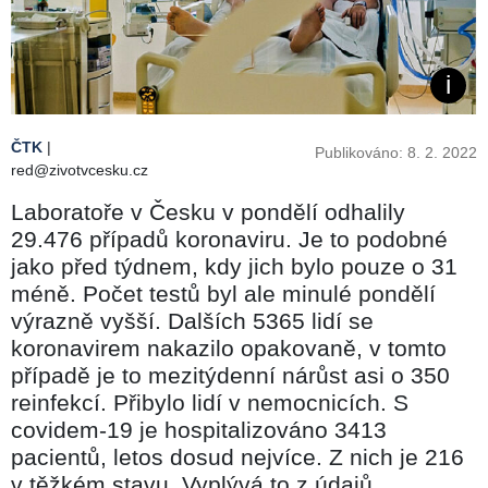
ČTK
|
Publikováno: 8. 2. 2022
red@zivotvcesku.cz
Laboratoře v Česku v pondělí odhalily
29.476 případů koronaviru. Je to podobné
jako před týdnem, kdy jich bylo pouze o 31
méně. Počet testů byl ale minulé pondělí
výrazně vyšší. Dalších 5365 lidí se
koronavirem nakazilo opakovaně, v tomto
případě je to mezitýdenní nárůst asi o 350
reinfekcí. Přibylo lidí v nemocnicích. S
covidem-19 je hospitalizováno 3413
pacientů, letos dosud nejvíce. Z nich je 216
v těžkém stavu. Vyplývá to z údajů