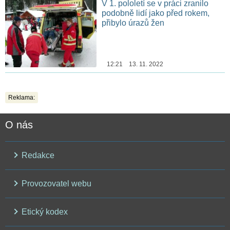
V 1. pololetí se v práci zranilo
podobně lidí jako před rokem,
přibylo úrazů žen
12:21 13. 11. 2022
Reklama:
O nás
Redakce
Provozovatel webu
Etický kodex