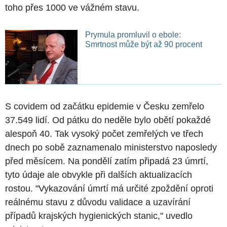
toho přes 1000 ve vážném stavu.
Prymula promluvil o ebole:
Smrtnost může být až 90 procent
S covidem od začátku epidemie v Česku zemřelo
37.549 lidí. Od pátku do neděle bylo obětí pokaždé
alespoň 40. Tak vysoký počet zemřelých ve třech
dnech po sobě zaznamenalo ministerstvo naposledy
před měsícem. Na pondělí zatím připadá 23 úmrtí,
tyto údaje ale obvykle při dalších aktualizacích
rostou. "Vykazování úmrtí má určité zpoždění oproti
reálnému stavu z důvodu validace a uzavírání
případů krajských hygienických stanic," uvedlo