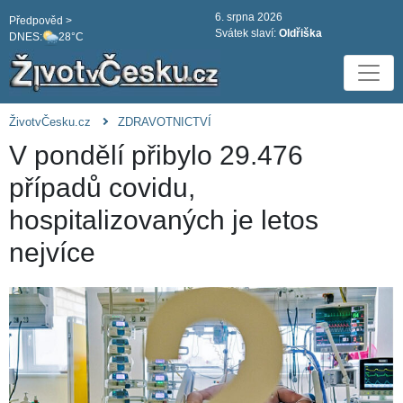
6. srpna 2026
Předpověd >
Svátek slaví:
Oldřiška
DNES:
28°C
ŽivotvČesku.cz
ZDRAVOTNICTVÍ
V pondělí přibylo 29.476
případů covidu,
hospitalizovaných je letos
nejvíce