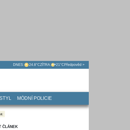
DNES:
24.8°C
ZÍTRA:
21°C
Předpověd >
 STYL
MÓDNÍ POLICIE
a:
T ČLÁNEK