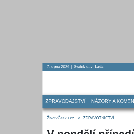
7. srpna 2026 | Svátek slaví:
Lada
ZPRAVODAJSTVÍ
NÁZORY A KOME
ŽivotvČesku.cz
ZDRAVOTNICTVÍ
V pondělí případ