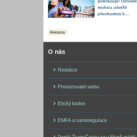
pokračuje! Uživate
mohou ušetřit
přechodem k
alternativám
Reklama:
O nás
Redakce
Provozovatel webu
Etický kodex
EMFA a samoregulace