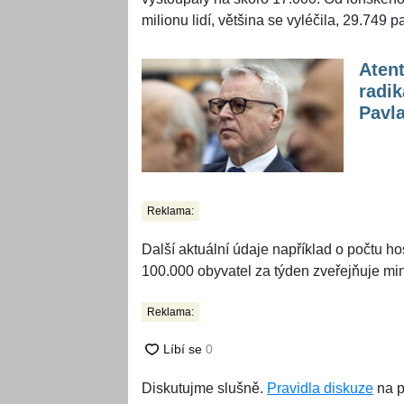
milionu lidí, většina se vyléčila, 29.74
Atent
radik
Pavl
Reklama:
Další aktuální údaje například o počtu h
100.000 obyvatel za týden zveřejňuje min
Reklama:
Diskutujme slušně.
Pravidla diskuze
na p