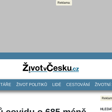
Reklama:
NTÁŘE
ŽIVOT POLITIKŮ
LIDÉ
CESTOVÁNÍ
ŽIVOTNÍ
Reklam
ů covidu o 685 méně
HLEDA