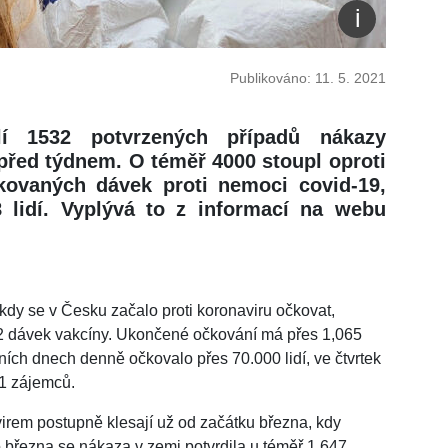
Publikováno: 11. 5. 2021
í 1532 potvrzených případů nákazy
před týdnem. O téměř 4000 stoupl oproti
kovaných dávek proti nemoci covid-19,
8 lidí. Vyplývá to z informací na webu
kdy se v Česku začalo proti koronaviru očkovat,
32 dávek vakcíny. Ukončené očkování má přes 1,065
ních dnech denně očkovalo přes 70.000 lidí, ve čtvrtek
81 zájemců.
rem postupně klesají už od začátku března, kdy
 března se nákaza v zemi potvrdila u téměř 1,647