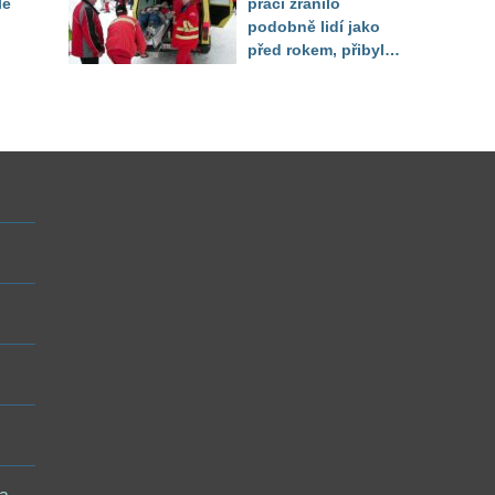
lé
práci zranilo
podobně lidí jako
před rokem, přibylo
úrazů žen