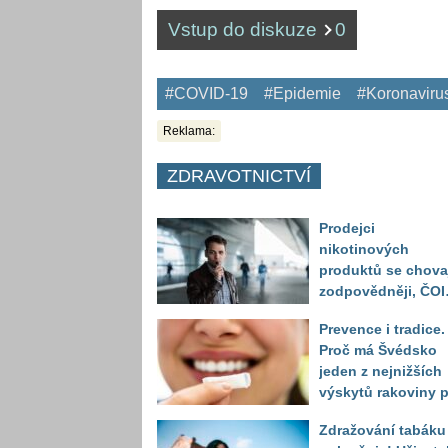
Vstup do diskuze
0
#COVID-19
#Epidemie
#Koronaviru
Reklama:
ZDRAVOTNICTVÍ
Prodejci
nikotinových
produktů se chova
zodpovědněji, ČOI
odhalila vážnější
Prevence i tradice.
problém v prodeji
Proč má Švédsko
alkoholu mladistv
jeden z nejnižších
výskytů rakoviny p
na světě?
Zdražování tabáku