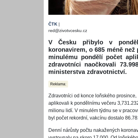
ČTK
|
red@zivotvcesku.cz
V Česku přibylo v ponděl
koronavirem, o 685 méně než 
minulému pondělí počet apli
zdravotníci naočkovali 73.99
ministerstva zdravotnictví.
Reklama:
Zdravotníci od konce loňského prosince, 
aplikovali k pondělnímu večeru 3,731.2
milionu lidí. V minulém týdnu se v pracov
byl počet rekordní, vakcínu dostalo 86.7
Denní nárůsty počtu nakažených koronavi
vystoupaly na skoro 17.000. Od loňského