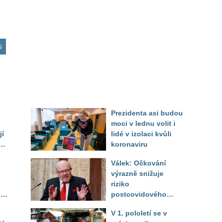
s
Prezidenta asi budou
moci v lednu volit i
jí
lidé v izolaci kvůli
koronaviru
Válek: Očkování
výrazně snižuje
ým
riziko
lic
postcovidového
syndromu
V 1. pololetí se v