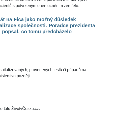
9 pacientů s potvrzeným onemocněním zemřelo.
át na Fica jako možný důsledek
alizace společnosti. Poradce prezidenta
a popsal, co tomu předcházelo
ospitalizovaných, provedených testů či případů na
isterstvo později.
ortálu ŽivotvČesku.cz.