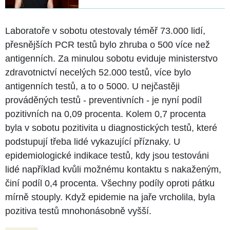
Laboratoře v sobotu otestovaly téměř 73.000 lidí,
přesnějších PCR testů bylo zhruba o 500 více než
antigenních. Za minulou sobotu eviduje ministerstvo
zdravotnictví necelých 52.000 testů, více bylo
antigenních testů, a to o 5000. U nejčastěji
prováděných testů - preventivních - je nyní podíl
pozitivních na 0,09 procenta. Kolem 0,7 procenta
byla v sobotu pozitivita u diagnostických testů, které
podstupují třeba lidé vykazující příznaky. U
epidemiologické indikace testů, kdy jsou testováni
lidé například kvůli možnému kontaktu s nakaženým,
činí podíl 0,4 procenta. Všechny podíly oproti pátku
mírně stouply. Když epidemie na jaře vrcholila, byla
pozitiva testů mnohonásobně vyšší.