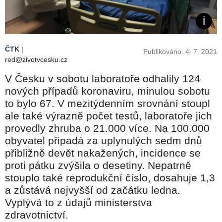
ČTK
|
Publikováno: 4. 7. 2021
red@zivotvcesku.cz
V Česku v sobotu laboratoře odhalily 124
nových případů koronaviru, minulou sobotu
to bylo 67. V mezitýdenním srovnání stoupl
ale také výrazně počet testů, laboratoře jich
provedly zhruba o 21.000 více. Na 100.000
obyvatel připadá za uplynulých sedm dnů
přibližně devět nakažených, incidence se
proti pátku zvýšila o desetiny. Nepatrně
stouplo také reprodukční číslo, dosahuje 1,3
a zůstává nejvyšší od začátku ledna.
Vyplývá to z údajů ministerstva
zdravotnictví.