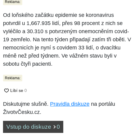
Reklama:
Od loňského začátku epidemie se koronavirus
potvrdil u 1,667.935 lidí, přes 98 procent z nich se
vyléčilo a 30.310 s potvrzeným onemocněním covid-
19 zemřelo. Na tento týden připadají zatím tři oběti. V
nemocnicích je nyní s covidem 33 lidí, o dvacítku
méně než před týdnem. Ve vážném stavu byli v
sobotu čtyři pacienti.
Reklama:
Diskutujme slušně.
Pravidla diskuze
na portálu
ŽivotvČesku.cz.
Vstup do diskuze
0