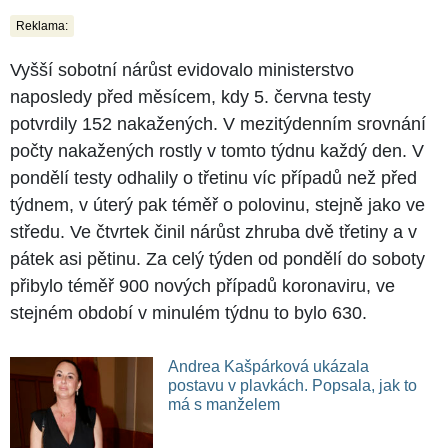
Reklama:
Vyšší sobotní nárůst evidovalo ministerstvo
naposledy před měsícem, kdy 5. června testy
potvrdily 152 nakažených. V mezitýdenním srovnání
počty nakažených rostly v tomto týdnu každý den. V
pondělí testy odhalily o třetinu víc případů než před
týdnem, v úterý pak téměř o polovinu, stejně jako ve
středu. Ve čtvrtek činil nárůst zhruba dvě třetiny a v
pátek asi pětinu. Za celý týden od pondělí do soboty
přibylo téměř 900 nových případů koronaviru, ve
stejném období v minulém týdnu to bylo 630.
Andrea Kašpárková ukázala
postavu v plavkách. Popsala, jak to
má s manželem