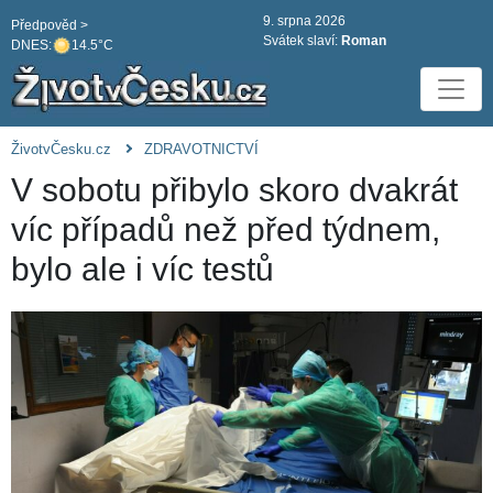
9. srpna 2026
Předpověd >
Svátek slaví:
Roman
DNES:
14.5°C
ŽivotvČesku.cz
ZDRAVOTNICTVÍ
V sobotu přibylo skoro dvakrát
víc případů než před týdnem,
bylo ale i víc testů