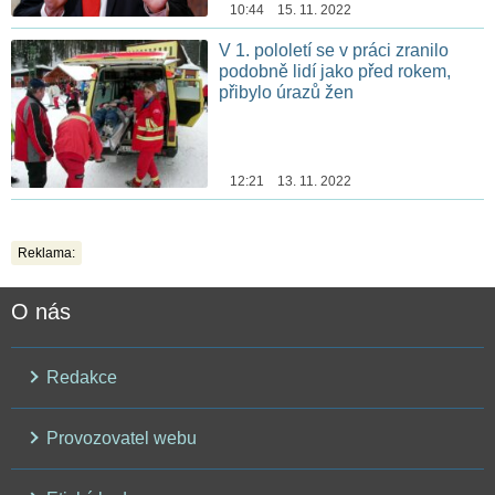
10:44 15. 11. 2022
V 1. pololetí se v práci zranilo
podobně lidí jako před rokem,
přibylo úrazů žen
12:21 13. 11. 2022
Reklama:
O nás
Redakce
Provozovatel webu