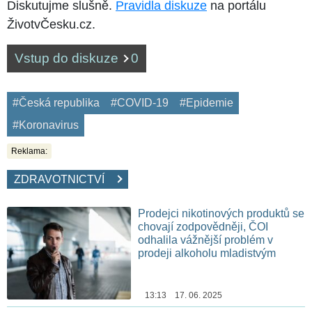
Diskutujme slušně.
Pravidla diskuze
na portálu
ŽivotvČesku.cz.
Vstup do diskuze
0
#Česká republika
#COVID-19
#Epidemie
#Koronavirus
Reklama:
ZDRAVOTNICTVÍ
Prodejci nikotinových produktů se
chovají zodpovědněji, ČOI
odhalila vážnější problém v
prodeji alkoholu mladistvým
13:13 17. 06. 2025