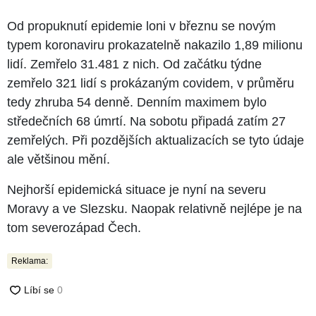
Od propuknutí epidemie loni v březnu se novým
typem koronaviru prokazatelně nakazilo 1,89 milionu
lidí. Zemřelo 31.481 z nich. Od začátku týdne
zemřelo 321 lidí s prokázaným covidem, v průměru
tedy zhruba 54 denně. Denním maximem bylo
středečních 68 úmrtí. Na sobotu připadá zatím 27
zemřelých. Při pozdějších aktualizacích se tyto údaje
ale většinou mění.
Nejhorší epidemická situace je nyní na severu
Moravy a ve Slezsku. Naopak relativně nejlépe je na
tom severozápad Čech.
Reklama: