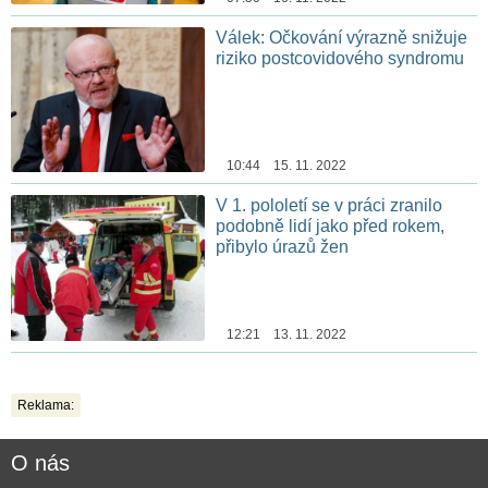
Válek: Očkování výrazně snižuje
riziko postcovidového syndromu
10:44 15. 11. 2022
V 1. pololetí se v práci zranilo
podobně lidí jako před rokem,
přibylo úrazů žen
12:21 13. 11. 2022
Reklama:
O nás