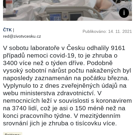
ČTK
|
Publikováno: 14. 11. 2021
red@zivotvcesku.cz
V sobotu laboratoře v Česku odhalily 9161
případů nemoci covid-19, to je zhruba o
3400 více než o týden dříve. Podobně
vysoký sobotní nárůst počtu nakažených byl
naposledy zaznamenán na počátku března.
Vyplynulo to z dnes zveřejněných údajů na
webu ministerstva zdravotnictví. V
nemocnicích leží v souvislosti s koronavirem
na 3740 lidí, což je asi o 150 méně než na
konci pracovního týdne. V mezitýdenním
srovnání jich je zhruba o tisícovku více.