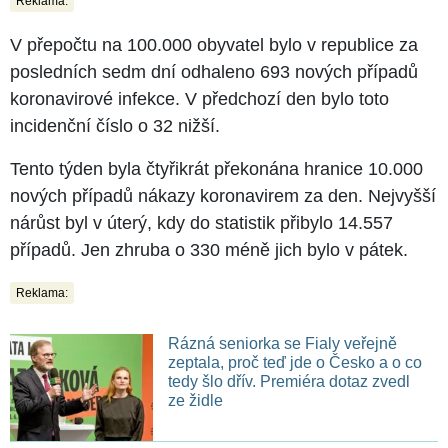
Reklama:
V přepočtu na 100.000 obyvatel bylo v republice za
posledních sedm dní odhaleno 693 nových případů
koronavirové infekce. V předchozí den bylo toto
incidenční číslo o 32 nižší.
Tento týden byla čtyřikrát překonána hranice 10.000
nových případů nákazy koronavirem za den. Nejvyšší
nárůst byl v úterý, kdy do statistik přibylo 14.557
případů. Jen zhruba o 330 méně jich bylo v pátek.
Reklama:
Rázná seniorka se Fialy veřejně
zeptala, proč teď jde o Česko a o co
tedy šlo dřív. Premiéra dotaz zvedl
ze židle