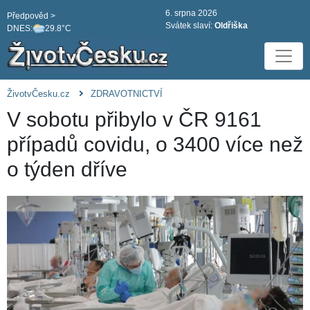
6. srpna 2026
Předpověd >
Svátek slaví:
Oldřiška
DNES:
29.8°C
ŽivotvČesku.cz
ZDRAVOTNICTVÍ
V sobotu přibylo v ČR 9161
případů covidu, o 3400 více než
o týden dříve