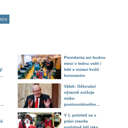
aza
Prezidenta asi budou
moci v lednu volit i
jí
lidé v izolaci kvůli
koronaviru
Válek: Očkování
výrazně snižuje
ým
riziko
lic
postcovidového
syndromu
V 1. pololetí se v
lé
práci zranilo
podobně lidí jako