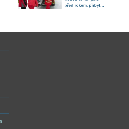
před rokem, přibylo
úrazů žen
 a