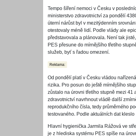
Tempo šíření nemoci v Česku v posledníc
ministerstvo zdravotnictví za pondělí 43
úterní nárůst byl v mezitýdenním srovnání 
otestovaly méně lidí. Podle vlády ale epi
představovala a plánovala. Není tak jist
PES přesune do mírnějšího třetího stupně
služeb, byť s řadou omezení.
Reklama:
Od pondělí platí v Česku vládou nařízená
rizika. Pro posun do ještě mírnějšího stu
zůstalo na úrovni třetího stupně mezi 41
zdravotnictví navrhnout vládě další zmír
reprodukčního čísla, tedy průměrného po
testovaného. Podle aktuálních dat kleslo 
Hlavní hygienička Jarmila Rážová ve stře
je z hlediska systému PES spíše na úrovn