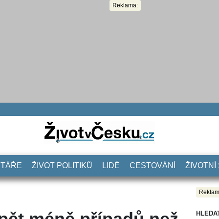
Reklama:
NTÁŘE
ŽIVOT POLITIKŮ
LIDÉ
CESTOVÁNÍ
ŽIVOTNÍ
Reklam
opět méně případů než
HLEDA