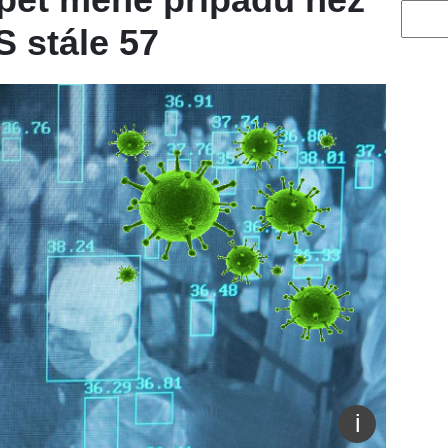
Vyhled
 stále 57