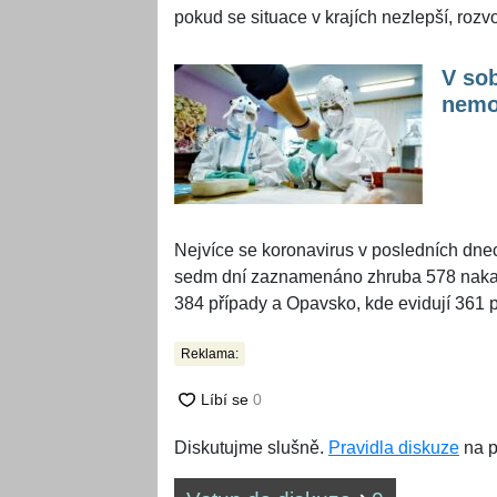
pokud se situace v krajích nezlepší, rozv
V sob
nemo
Nejvíce se koronavirus v posledních dnec
sedm dní zaznamenáno zhruba 578 nakaž
384 případy a Opavsko, kde evidují 361 
Reklama:
Diskutujme slušně.
Pravidla diskuze
na p