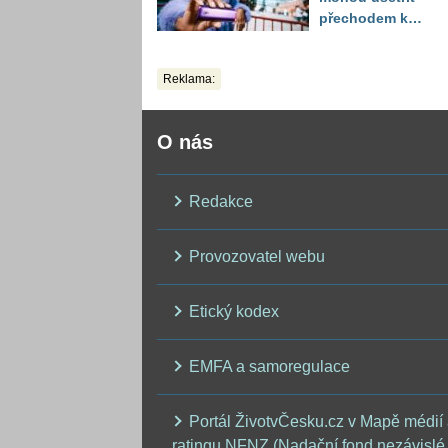
přechodem k
alternativám
Reklama:
O nás
Redakce
Provozovatel webu
Etický kodex
EMFA a samoregulace
Portál ŽivotvČesku.cz v Mapě médií
ratingu NFNZ (Nadační fond nezávislé