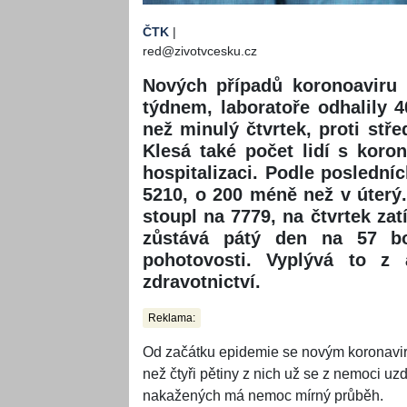
ČTK
|
red@zivotvcesku.cz
Nových případů koronoaviru 
týdnem, laboratoře odhalily 
než minulý čtvrtek, proti stře
Klesá také počet lidí s koron
hospitalizaci. Podle poslední
5210, o 200 méně než v úterý
stoupl na 7779, na čtvrtek za
zůstává pátý den na 57 bo
pohotovosti. Vyplývá to z 
zdravotnictví.
Reklama:
Od začátku epidemie se novým koronavire
než čtyři pětiny z nich už se z nemoci uz
nakažených má nemoc mírný průběh.