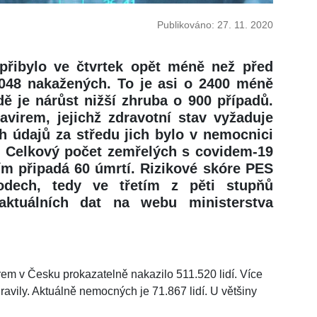
Publikováno: 27. 11. 2020
přibylo ve čtvrtek opět méně než před
4048 nakažených. To je asi o 2400 méně
dě je nárůst nižší zhruba o 900 případů.
avirem, jejichž zdravotní stav vyžaduje
ch údajů za středu jich bylo v nemocnici
. Celkový počet zemřelých s covidem-19
tím připadá 60 úmrtí. Rizikové skóre PES
dech, tedy ve třetím z pěti stupňů
aktuálních dat na webu ministerstva
m v Česku prokazatelně nakazilo 511.520 lidí. Více
dravily. Aktuálně nemocných je 71.867 lidí. U většiny