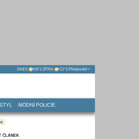
DNES:
26°C
ZÍTRA:
21°C
Předpověd >
 STYL
MÓDNÍ POLICIE
a:
T ČLÁNEK