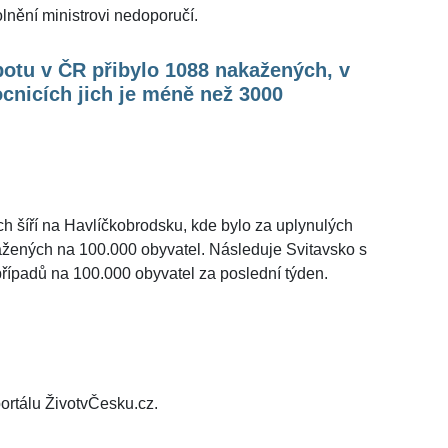
olnění ministrovi nedoporučí.
otu v ČR přibylo 1088 nakažených, v
cnicích jich je méně než 3000
h šíří na Havlíčkobrodsku, kde bylo za uplynulých
ených na 100.000 obyvatel. Následuje Svitavsko s
případů na 100.000 obyvatel za poslední týden.
ortálu ŽivotvČesku.cz.