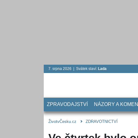
7. srpna 2026 | Svátek slaví:
Lada
ZPRAVODAJSTVÍ
NÁZORY A KOME
ŽivotvČesku.cz
ZDRAVOTNICTVÍ
Ve čtvrtek bylo 