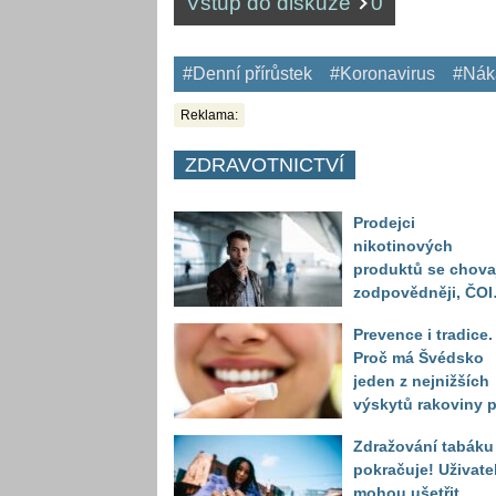
Vstup do diskuze
0
#Denní přírůstek
#Koronavirus
#Nák
Reklama:
ZDRAVOTNICTVÍ
Prodejci
nikotinových
produktů se chova
zodpovědněji, ČOI
odhalila vážnější
Prevence i tradice.
problém v prodeji
Proč má Švédsko
alkoholu mladistv
jeden z nejnižších
výskytů rakoviny p
na světě?
Zdražování tabáku
pokračuje! Uživate
mohou ušetřit