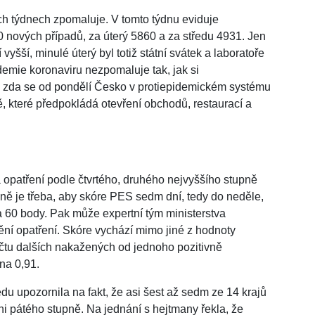
h týdnech zpomaluje. V tomto týdnu eviduje
80 nových případů, za úterý 5860 a za středu 4931. Jen
vyšší, minulé úterý byl totiž státní svátek a laboratoře
demie koronaviru nezpomaluje tak, jak si
é, zda se od pondělí Česko v protiepidemickém systému
, které předpokládá otevření obchodů, restaurací a
 opatření podle čtvrtého, druhého nejvyššího stupně
pně je třeba, aby skóre PES sedm dní, tedy do neděle,
 a 60 body. Pak může expertní tým ministerstva
nění opatření. Skóre vychází mimo jiné z hodnoty
čtu dalších nakažených od jednoho pozitivně
na 0,91.
du upozornila na fakt, že asi šest až sedm ze 14 krajů
i pátého stupně. Na jednání s hejtmany řekla, že