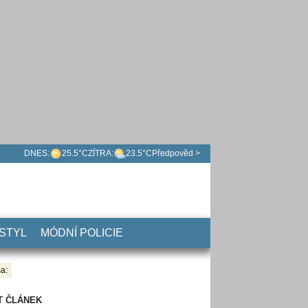
DNES:
25.5°C
ZÍTRA:
23.5°C
Předpověd >
 STYL
MÓDNÍ POLICIE
a:
T ČLÁNEK