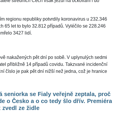
vatelé středních Čech však jezdí na očkování i do
ím regionu republiky potvrdily koronavirus u 232.346
ších 65 let to bylo 32.812 případů. Vyléčilo se 228.246
řelo 3427 lidí.
ově nakažených pět dní po sobě. V uplynulých sedmi
el přibližně 14 případů covidu. Takzvané incidenční
 číslo je pak pět dní nižší než jedna, což je hranice
 seniorka se Fialy veřejně zeptala, proč
de o Česko a o co tedy šlo dřív. Premiéra
 zvedl ze židle