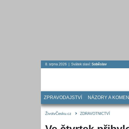
8. srpna 2026 | Svátek slaví:
Soběslav
ZPRAVODAJSTVÍ
NÁZORY A KOME
ŽivotvČesku.cz
ZDRAVOTNICTVÍ
Ve čtvrtek přiby