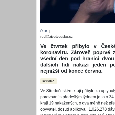
ČTK
|
red@zivotvcesku.cz
Ve čtvrtek přibylo v Česk
koronaviru. Zároveň poprvé z
všední den pod hranici dvou 
dalších lidí nakazí jeden p
nejnižší od konce června.
Reklama:
Ve Středočeském kraji přibylo za uplynu
porovnání s předešlým týdnem je to o 34
kraji 19 nakažených, o dva méně než před
obyvatel, dosud aplikovali 1,026.278 dáve