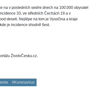
e je na v posledních sedmi dnech na 100.000 obyvatel
incidence 33, ve středních Čechách 19 a v
 pod deseti. Nejlépe na tom je Vysočina a kraje
kde je incidence shodně šest.
ortálu ŽivotvČesku.cz.
emie
#Koronavirus