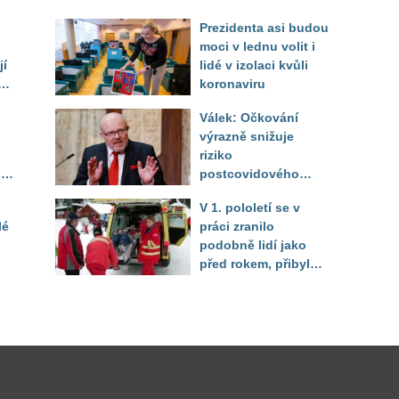
Prezidenta asi budou
moci v lednu volit i
jí
lidé v izolaci kvůli
koronaviru
Válek: Očkování
výrazně snižuje
ým
riziko
lic
postcovidového
syndromu
V 1. pololetí se v
lé
práci zranilo
podobně lidí jako
před rokem, přibylo
úrazů žen