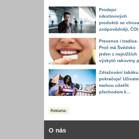
Prodejci
nikotinových
produktů se chova
zodpovědněji, ČOI
odhalila vážnější
Prevence i tradice.
problém v prodeji
Proč má Švédsko
alkoholu mladistv
jeden z nejnižších
výskytů rakoviny p
na světě?
Zdražování tabáku
pokračuje! Uživate
mohou ušetřit
přechodem k
alternativám
Reklama:
O nás