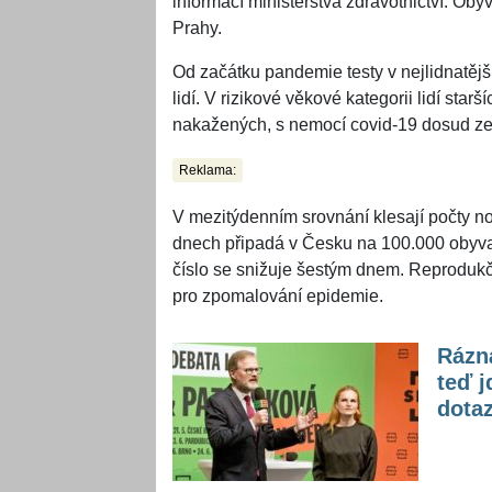
informací ministerstva zdravotnictví. Oby
Prahy.
Od začátku pandemie testy v nejlidnatějš
lidí. V rizikové věkové kategorii lidí star
nakažených, s nemocí covid-19 dosud zem
Reklama:
V mezitýdenním srovnání klesají počty n
dnech připadá v Česku na 100.000 obyvat
číslo se snižuje šestým dnem. Reprodukční
pro zpomalování epidemie.
Rázná
teď j
dotaz