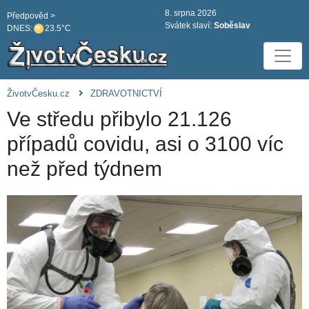
8. srpna 2026
Předpověd >
Svátek slaví:
Soběslav
DNES:
23.5°C
ŽivotvČesku.cz
ZDRAVOTNICTVÍ
Ve středu přibylo 21.126
případů covidu, asi o 3100 víc
než před týdnem