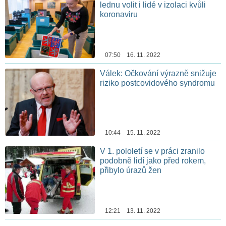
lednu volit i lidé v izolaci kvůli
koronaviru
07:50 16. 11. 2022
Válek: Očkování výrazně snižuje
riziko postcovidového syndromu
10:44 15. 11. 2022
V 1. pololetí se v práci zranilo
podobně lidí jako před rokem,
přibylo úrazů žen
12:21 13. 11. 2022