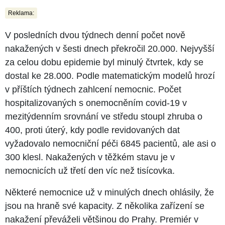
Reklama:
V posledních dvou týdnech denní počet nově
nakažených v šesti dnech překročil 20.000. Nejvyšší
za celou dobu epidemie byl minulý čtvrtek, kdy se
dostal ke 28.000. Podle matematickým modelů hrozí
v příštích týdnech zahlcení nemocnic. Počet
hospitalizovaných s onemocněním covid-19 v
mezitýdenním srovnání ve středu stoupl zhruba o
400, proti úterý, kdy podle revidovaných dat
vyžadovalo nemocniční péči 6845 pacientů, ale asi o
300 klesl. Nakažených v těžkém stavu je v
nemocnicích už třetí den víc než tisícovka.
Některé nemocnice už v minulých dnech ohlásily, že
jsou na hraně své kapacity. Z několika zařízení se
nakažení převáželi většinou do Prahy. Premiér v