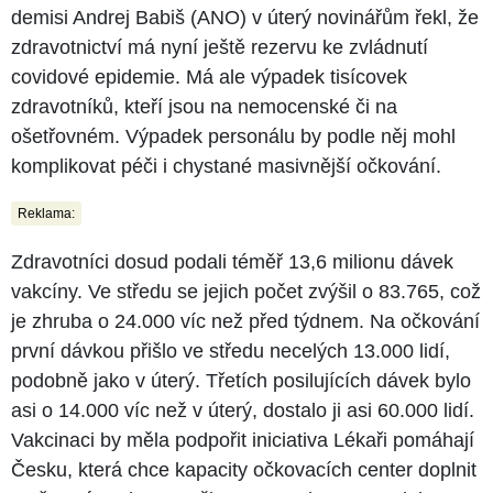
demisi Andrej Babiš (ANO) v úterý novinářům řekl, že
zdravotnictví má nyní ještě rezervu ke zvládnutí
covidové epidemie. Má ale výpadek tisícovek
zdravotníků, kteří jsou na nemocenské či na
ošetřovném. Výpadek personálu by podle něj mohl
komplikovat péči i chystané masivnější očkování.
Reklama:
Zdravotníci dosud podali téměř 13,6 milionu dávek
vakcíny. Ve středu se jejich počet zvýšil o 83.765, což
je zhruba o 24.000 víc než před týdnem. Na očkování
první dávkou přišlo ve středu necelých 13.000 lidí,
podobně jako v úterý. Třetích posilujících dávek bylo
asi o 14.000 víc než v úterý, dostalo ji asi 60.000 lidí.
Vakcinaci by měla podpořit iniciativa Lékaři pomáhají
Česku, která chce kapacity očkovacích center doplnit