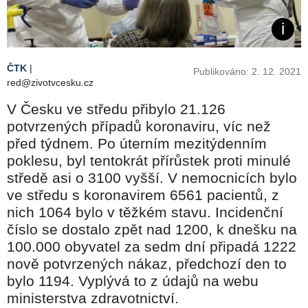
ČTK
|
Publikováno: 2. 12. 2021
red@zivotvcesku.cz
V Česku ve středu přibylo 21.126
potvrzených případů koronaviru, víc než
před týdnem. Po úterním mezitýdenním
poklesu, byl tentokrát přírůstek proti minulé
středě asi o 3100 vyšší. V nemocnicích bylo
ve středu s koronavirem 6561 pacientů, z
nich 1064 bylo v těžkém stavu. Incidenční
číslo se dostalo zpět nad 1200, k dnešku na
100.000 obyvatel za sedm dní připadá 1222
nově potvrzených nákaz, předchozí den to
bylo 1194. Vyplývá to z údajů na webu
ministerstva zdravotnictví.