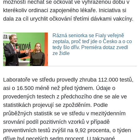
možností nechat se očkovat ve vyhrazenou dobu v
kterékoliv ordinaci zapojeného lékaře. Iniciativa si
dala za cíl urychlit očkování třetími dávkami vakcíny.
Rázná seniorka se Fialy veřejně
zeptala, proč teď jde o Česko a o co
tedy šlo dřív. Premiéra dotaz zvedl
ze židle
Laboratoře ve středu provedly zhruba 112.000 testů,
asi o 16.500 méně než před týdnem. Údaje o
provedených testech z předchozího dne se ale ve
statistikách projevují se zpožděním. Podle
průběžných statistik se ve středu v mezitýdenním
srovnání podíl pozitivních vzorků v případě
preventivních testů zvýšil na 9,92 procenta, o týden
dříve byl necelých sedm procent. U takzvané