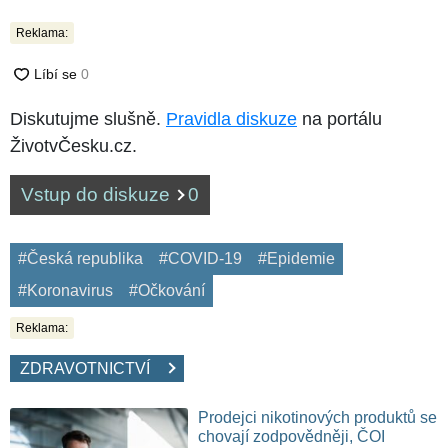
Reklama:
Diskutujme slušně.
Pravidla diskuze
na portálu
ŽivotvČesku.cz.
Vstup do diskuze
0
#Česká republika
#COVID-19
#Epidemie
#Koronavirus
#Očkování
Reklama:
ZDRAVOTNICTVÍ
Prodejci nikotinových produktů se
chovají zodpovědněji, ČOI