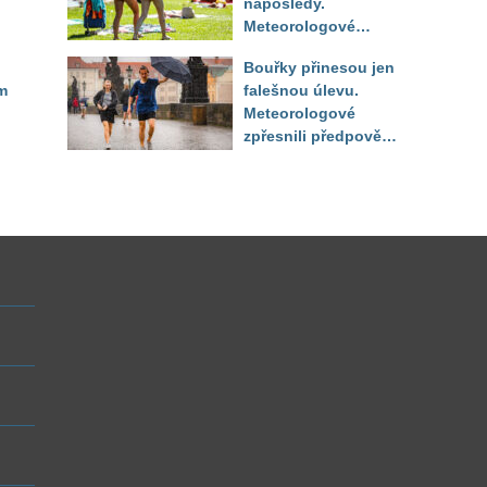
naposledy.
Meteorologové
zpřesnili výhled až
Bouřky přinesou jen
do září
m
falešnou úlevu.
Meteorologové
zpřesnili předpověď
a oznámili návrat
horkého počasí