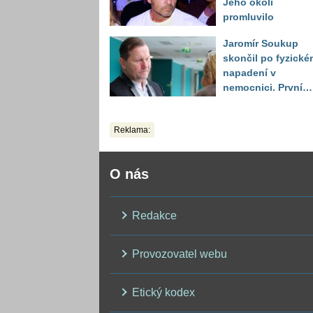
Jeho okolí
promluvilo
Jaromír Soukup
skončil po fyzické
napadení v
nemocnici. První
slova právničky
Reklama:
O nás
Redakce
Provozovatel webu
Etický kodex