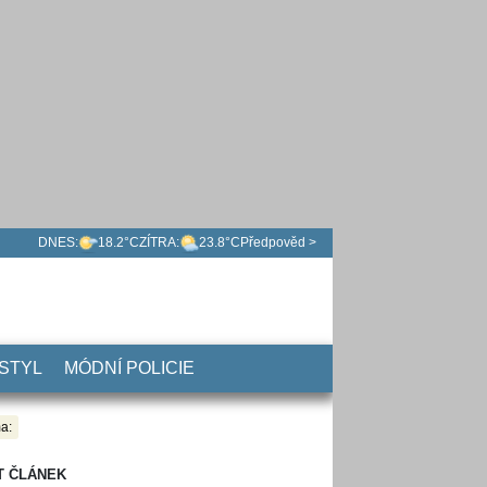
DNES:
18.2°C
ZÍTRA:
23.8°C
Předpověd >
 STYL
MÓDNÍ POLICIE
a:
T ČLÁNEK