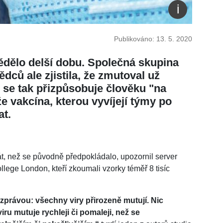
Publikováno: 13. 5. 2020
ědělo delší dobu. Společná skupina
dců ale zjistila, že zmutoval už
 se tak přizpůsobuje člověku "na
že vakcína, kterou vyvíjejí týmy po
at.
át, než se původně předpokládalo, upozornil server
College London, kteří zkoumali vzorky téměř 8 tisíc
právou: všechny viry přirozeně mutují. Nic
u mutuje rychleji či pomaleji, než se