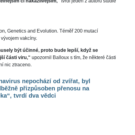
elnějším či nakažlivějším,“
tvrdí jeden z autorů studie
ion, Genetics and Evolution. Téměř 200 mutací
 vývojem vakcíny.
usely být účinné, proto bude lepší, když se
í části viru,“
upozornil Balloux s tím, že některé části
ní nic ztraceno.
avirus nepochází od zvířat, byl
dběžně přizpůsoben přenosu na
ka“, tvrdí dva vědci