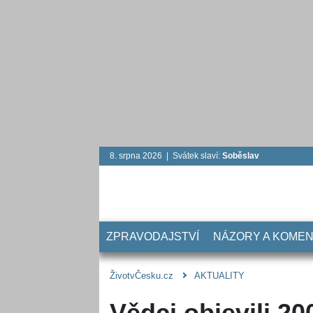
8. srpna 2026 | Svátek slaví:
Soběslav
ZPRAVODAJSTVÍ
NÁZORY A KOME
ŽivotvČesku.cz
AKTUALITY
Vědci objevili 20