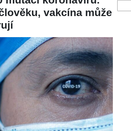
Vyhled
 člověku, vakcína může
ují