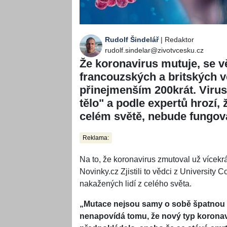
Rudolf Šindelář
| Redaktor
rudolf.sindelar@zivotvcesku.cz
Že koronavirus mutuje, se v
francouzských a britských vě
přinejmenším 200krát. Virus
tělo" a podle expertů hrozí, 
celém světě, nebude fungov
Reklama:
Na to, že koronavirus zmutoval už vícekr
Novinky.cz Zjistili to vědci z University 
nakažených lidí z celého světa.
„Mutace nejsou samy o sobě špatnou z
nenapovídá tomu, že nový typ koronavir