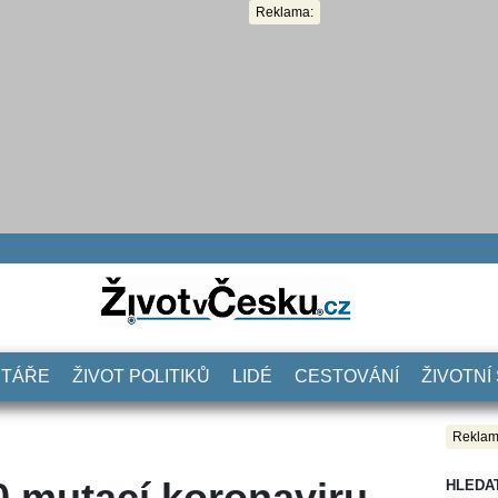
Reklama:
NTÁŘE
ŽIVOT POLITIKŮ
LIDÉ
CESTOVÁNÍ
ŽIVOTNÍ
Reklam
0 mutací koronaviru.
HLEDA