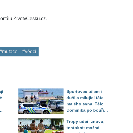
ortálu ŽivotvČesku.cz.
#mutace
#vědci
jí
Sportovec tělem i
é
duší a milující táta
malého syna. Tělo
Dominika po bouři
na jezeře Most našli
Tropy udeří znovu,
až druhý den
tentokrát možná