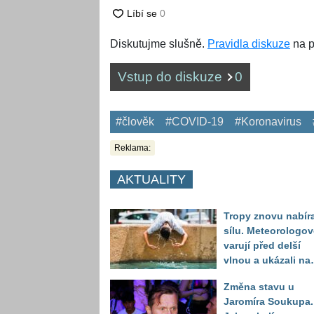
Diskutujme slušně.
Pravidla diskuze
na p
Vstup do diskuze
0
#člověk
#COVID-19
#Koronavirus
Reklama:
AKTUALITY
Tropy znovu nabíra
sílu. Meteorologov
varují před delší
vlnou a ukázali na
místa, kde situace
Změna stavu u
bude nejhorší
Jaromíra Soukupa.