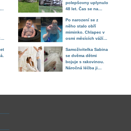
polepšovny uplynulo
48 let. Čas se na
"dědově" chalupě
Po narození se z
podepsal, lavička je
něho stalo obří
ale stále na stejném
miminko. Chlapec v
místě
ý.
osmi měsících váží
il
jako pětileté dítě
et
Samoživitelka Sabina
á.
se dvěma dětmi
bojuje s rakovinou.
Náročná léčba ji
připravila o práci i
finanční jistotu