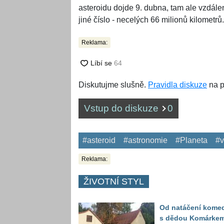
asteroidu dojde 9. dubna, tam ale vzdál
jiné číslo - necelých 66 milionů kilometrů.
Reklama:
Diskutujme slušně.
Pravidla diskuze
na p
Vstup do diskuze
0
#asteroid
#astronomie
#Planeta
#v
Reklama:
ŽIVOTNÍ STYL
Od natáčení kome
s dědou Komárke