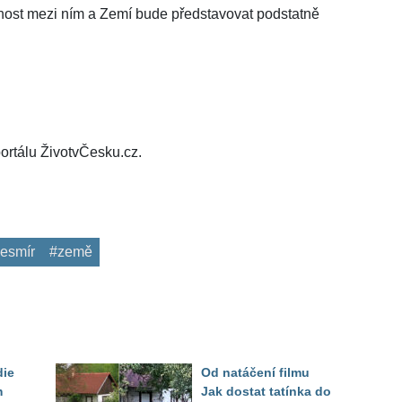
enost mezi ním a Zemí bude představovat podstatně
ortálu ŽivotvČesku.cz.
esmír
#země
die
Od natáčení filmu
m
Jak dostat tatínka do