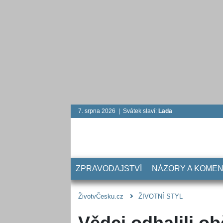
7. srpna 2026 | Svátek slaví:
Lada
ZPRAVODAJSTVÍ
NÁZORY A KOME
ŽivotvČesku.cz
ŽIVOTNÍ STYL
Vědci odhalili 