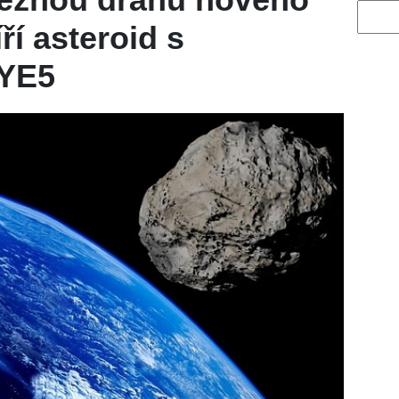
Vyhled
ří asteroid s
 YE5