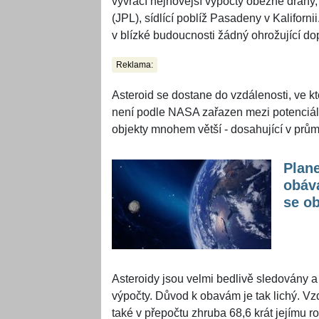
vyvrací nejnovější výpočty oběžné dráhy,
(JPL), sídlící poblíž Pasadeny v Kaliforn
v blízké budoucnosti žádný ohrožující do
Reklama:
Asteroid se dostane do vzdálenosti, ve k
není podle NASA zařazen mezi potenciáln
objekty mnohem větší - dosahující v prům
Plane
obáva
se ob
Asteroidy jsou velmi bedlivě sledovány a
výpočty. Důvod k obavám je tak lichý. V
také v přepočtu zhruba 68,6 krát jejímu 