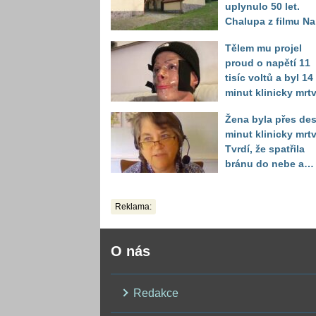
uplynulo 50 let.
Chalupa z filmu Na
samotě u lesa se
Tělem mu projel
proměnila k
proud o napětí 11
nepoznání
tisíc voltů a byl 14
minut klinicky mrtv
Za kus šrotu zaplat
Žena byla přes des
mladík nejkrutější
minut klinicky mrtv
daň
Tvrdí, že spatřila
bránu do nebe a
dostala na výběr
Reklama:
O nás
Redakce