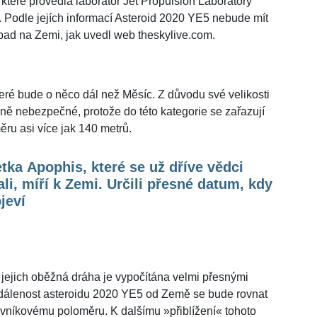
 které provedla laboratoř Jet Propulsion Laboratory
ii. Podle jejích informací Asteroid 2020 YE5 nebude mít
pad na Zemi, jak uvedl web theskylive.com.
teré bude o něco dál než Měsíc. Z důvodu své velikosti
ě nebezpečné, protože do této kategorie se zařazují
ěru asi více jak 140 metrů.
tka Apophis, které se už dříve vědci
li, míří k Zemi. Určili přesné datum, kdy
jeví
 jejich oběžná dráha je vypočítána velmi přesnými
zdálenost asteroidu 2020 YE5 od Země se bude rovnat
rovníkovému poloměru. K dalšímu »přiblížení« tohoto