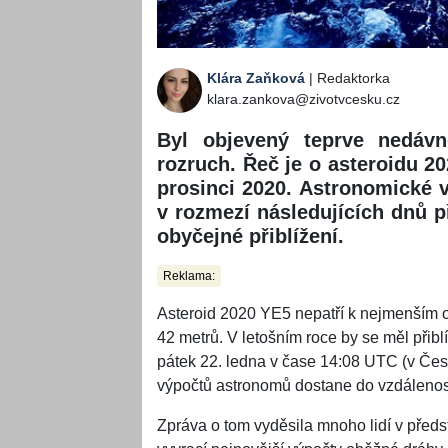
Klára Zaňková
| Redaktorka
klara.zankova@zivotvcesku.cz
Byl objevený teprve nedáv
rozruch. Řeč je o asteroidu 20
prosinci 2020. Astronomické v
v rozmezí následujících dnů př
obyčejné přiblížení.
Reklama:
Asteroid 2020 YE5 nepatří k nejmenším o
42 metrů. V letošním roce by se měl přibl
pátek 22. ledna v čase 14:08 UTC (v Če
výpočtů astronomů dostane do vzdálenos
Zpráva o tom vyděsila mnoho lidí v před