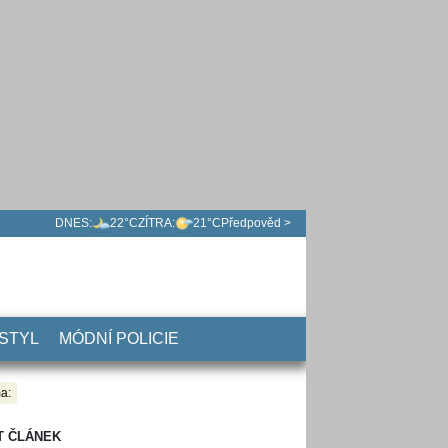
DNES:
22°C
ZÍTRA:
21°C
Předpověd >
 STYL
MÓDNÍ POLICIE
a:
T ČLÁNEK