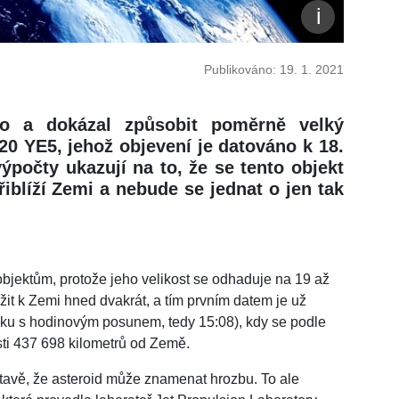
Publikováno: 19. 1. 2021
no a dokázal způsobit poměrně velký
20 YE5, jehož objevení je datováno k 18.
ýpočty ukazují na to, že se tento objekt
iblíží Zemi a nebude se jednat o jen tak
bjektům, protože jeho velikost se odhaduje na 19 až
ížit k Zemi hned dvakrát, a tím prvním datem je už
sku s hodinovým posunem, tedy 15:08), kdy se podle
ti 437 698 kilometrů od Země.
stavě, že asteroid může znamenat hrozbu. To ale