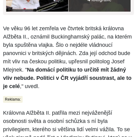
Ve věku 96 let zemřela ve čtvrtek britská královna
Alžběta II., oznámil Buckinghamský palác, na kterém
byla spuštěna vlajka. Šlo o nejdéle vládnoucí
panovnici v britských dějinách. Zda její odchod bude
mít vliv na českou politiku, upřesnil politolog Josef
Mlejnek. "
Na domácí politiku to určitě mít žádný
vliv nebude. Politici v ČR vyjádří soustrast, ale to
je celé
," uvedl.
Reklama:
Královna Alžběta II. patřila mezi nejváženější
osobnosti světa a osobní schůzka s ní byla
privilegiem, kterého si většina lidí velmi vážila. To se