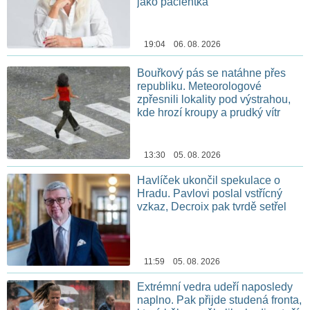
jako pacientka
19:04 06. 08. 2026
Bouřkový pás se natáhne přes
republiku. Meteorologové
zpřesnili lokality pod výstrahou,
kde hrozí kroupy a prudký vítr
13:30 05. 08. 2026
Havlíček ukončil spekulace o
Hradu. Pavlovi poslal vstřícný
vzkaz, Decroix pak tvrdě setřel
11:59 05. 08. 2026
Extrémní vedra udeří naposledy
naplno. Pak přijde studená fronta,