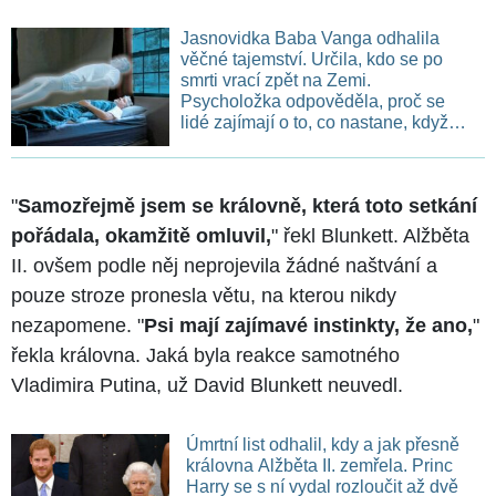
Jasnovidka Baba Vanga odhalila
věčné tajemství. Určila, kdo se po
smrti vrací zpět na Zemi.
Psycholožka odpověděla, proč se
lidé zajímají o to, co nastane, když
naposledy vydechnou
"
Samozřejmě jsem se královně, která toto setkání
pořádala, okamžitě omluvil,
" řekl Blunkett. Alžběta
II. ovšem podle něj neprojevila žádné naštvání a
pouze stroze pronesla větu, na kterou nikdy
nezapomene. "
Psi mají zajímavé instinkty, že ano,
"
řekla královna. Jaká byla reakce samotného
Vladimira Putina, už David Blunkett neuvedl.
Úmrtní list odhalil, kdy a jak přesně
královna Alžběta II. zemřela. Princ
Harry se s ní vydal rozloučit až dvě