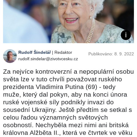
Rudolf Šindelář
| Redaktor
Publikováno: 8. 9. 2022
rudolf.sindelar@zivotvcesku.cz
Za nejvíce kontroverzní a nepopulární osobu
světa lze v tuto chvíli považovat ruského
prezidenta Vladimira Putina (69) - tedy
muže, který dal pokyn, aby na konci února
ruské vojenské síly podnikly invazi do
sousední Ukrajiny. Ještě předtím se setkal s
celou řadou významných světových
osobností. Nechyběla mezi nimi ani britská
královna Alžběta II., která ve čtvrtek ve věku