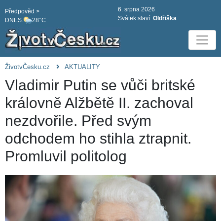
6. srpna 2026
Předpověd >
Svátek slaví:
Oldřiška
DNES:
28°C
ŽivotvČesku.cz
AKTUALITY
Vladimir Putin se vůči britské
královně Alžbětě II. zachoval
nezdvořile. Před svým
odchodem ho stihla ztrapnit.
Promluvil politolog