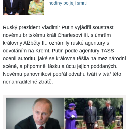
hodiny po její smrti
Ruský prezident Vladimir Putin vyjádřil soustrast
novému britskému králi Charlesovi III. s úmrtím
královny Alžběty II., oznámily ruské agentury s
odvoláním na Kreml. Putin podle agentury TASS
ocenil autoritu, jaké se královna těšila na mezinárodní
scéně, a připomněl lásku a úctu jejích poddaných.
Novému panovníkovi popřál odvahu tváří v tvář této
nenahraditelné ztrátě.