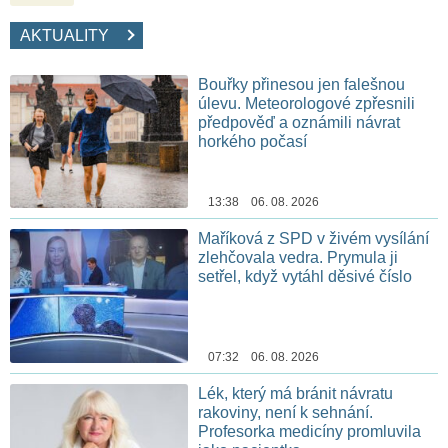
AKTUALITY
Bouřky přinesou jen falešnou
úlevu. Meteorologové zpřesnili
předpověď a oznámili návrat
horkého počasí
13:38 06. 08. 2026
Maříková z SPD v živém vysílání
zlehčovala vedra. Prymula ji
setřel, když vytáhl děsivé číslo
07:32 06. 08. 2026
Lék, který má bránit návratu
rakoviny, není k sehnání.
Profesorka medicíny promluvila