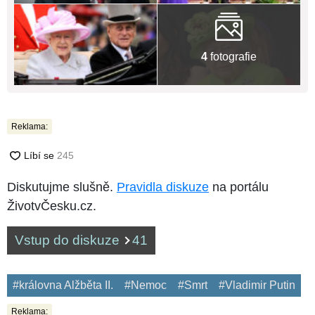
4
fotografie
Reklama:
Diskutujme slušně.
Pravidla diskuze
na portálu
ŽivotvČesku.cz.
Vstup do diskuze
41
#královna Alžběta II.
#Nemoc
#Smrt
#Vladimir Putin
Reklama: