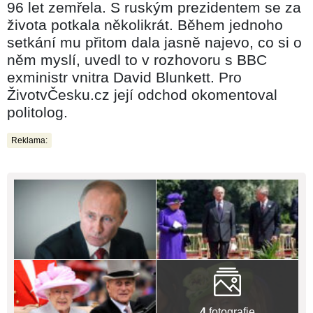
96 let zemřela. S ruským prezidentem se za
života potkala několikrát. Během jednoho
setkání mu přitom dala jasně najevo, co si o
něm myslí, uvedl to v rozhovoru s BBC
exministr vnitra David Blunkett. Pro
ŽivotvČesku.cz její odchod okomentoval
politolog.
Reklama:
4
fotografie