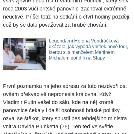
však zjevně nedá říct o Vladimiru Putinovi, který se v
roce 2003 vůči britské panovnici zachoval extrémně
neuctivě. Přišel totiž na setkání o čtvrt hodiny později,
což by se dalo považovat za hrubé chování.
Legendární Helena Vondráčková
ukázala, jak vypadá vnitřek nové lodi,
kterou si s manželem Martinem
Michalem pořídili na Slapy
První poznámku na jeho adresu za tuto nezdvořilost
ovšem překvapivě nepronesla královna. Když
Vladimir Putin vešel do sálu, kde na něj kromě
panovnice čekaly i další osobnosti britské politiky,
ozval se štěkot, který spustil pes tehdejšího ministra
vnitra Davida Blunketta (75). Ten teď ve světle