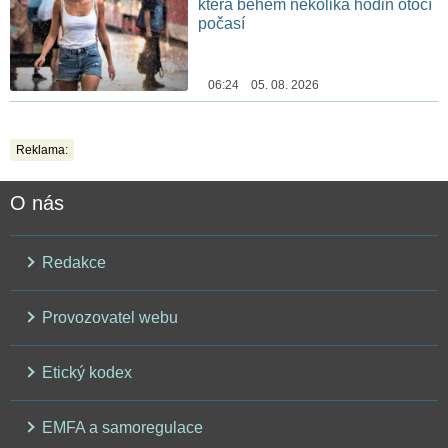
která během několika hodin otočí
počasí
06:24 05. 08. 2026
Reklama:
O nás
Redakce
Provozovatel webu
Etický kodex
EMFA a samoregulace