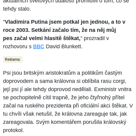
aktuálních světových událostí promluvil o tom, co se
tehdy stalo.
"
Vladimira Putina jsem potkal jen jednou, a to v
roce 2003. Setkání začalo tím, že na něj můj
pes
začal velmi hlasitě štěkat,
" prozradil v
rozhovoru s
BBC
David Blunkett.
Reklama:
Psi jsou britským aristokratům a politikům častým
doprovodem a sama královna si oblíbila rasu corgi,
její psi jí ale tehdy doprovod nedělali. Exministr vnitra
se pochopitelně cítil trapně, že jeho čtyřnohý přítel
začal na ruského prezidenta při oficiální akci štěkat. V
tu chvíli však netušil, že královna zareaguje tak, jak
zareagovala. Svým komentářem porušila královský
protokol.