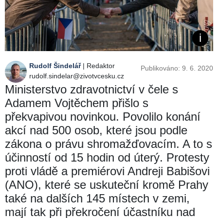
Rudolf Šindelář
| Redaktor
Publikováno: 9. 6. 2020
rudolf.sindelar@zivotvcesku.cz
Ministerstvo zdravotnictví v čele s
Adamem Vojtěchem přišlo s
překvapivou novinkou. Povolilo konání
akcí nad 500 osob, které jsou podle
zákona o právu shromažďovacím. A to s
účinností od 15 hodin od úterý. Protesty
proti vládě a premiérovi Andreji Babišovi
(ANO), které se uskuteční kromě Prahy
také na dalších 145 místech v zemi,
mají tak při překročení účastníku nad