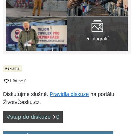
5
fotografií
Reklama:
Diskutujme slušně.
Pravidla diskuze
na portálu
ŽivotvČesku.cz.
Vstup do diskuze
0