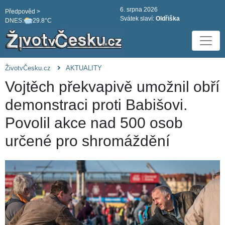
6. srpna 2026
Předpověd >
Svátek slaví:
Oldřiška
DNES:
29.8°C
ŽivotvČesku.cz
AKTUALITY
Vojtěch překvapivě umožnil obří
demonstraci proti Babišovi.
Povolil akce nad 500 osob
určené pro shromáždění