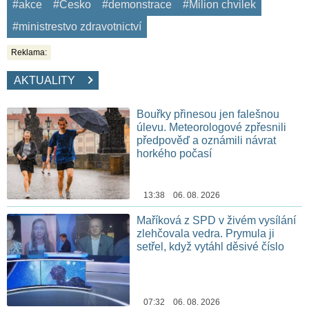
#akce
#Česko
#demonstrace
#Milion chvilek
#ministrestvo zdravotnictví
Reklama:
AKTUALITY
Bouřky přinesou jen falešnou
úlevu. Meteorologové zpřesnili
předpověď a oznámili návrat
horkého počasí
13:38 06. 08. 2026
Maříková z SPD v živém vysílání
zlehčovala vedra. Prymula ji
setřel, když vytáhl děsivé číslo
07:32 06. 08. 2026