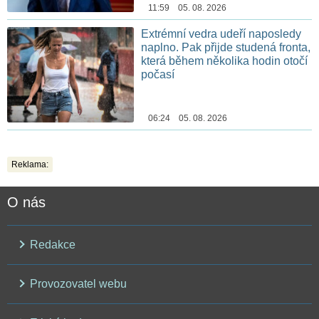
11:59 05. 08. 2026
Extrémní vedra udeří naposledy
naplno. Pak přijde studená fronta,
která během několika hodin otočí
počasí
06:24 05. 08. 2026
Reklama:
O nás
Redakce
Provozovatel webu