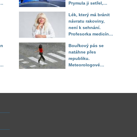
Prymula ji setřel,
li
když vytáhl děsivé
Lék, který má bránit
číslo
návratu rakoviny,
není k sehnání.
Profesorka medicíny
promluvila jako
en
Bouřkový pás se
pacientka
natáhne přes
republiku.
ěď
Meteorologové
zpřesnili lokality pod
výstrahou, kde hrozí
kroupy a prudký vítr