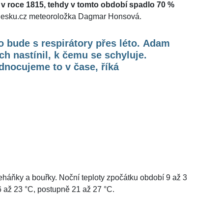
 v roce 1815, tehdy v tomto období spadlo 70 %
tvČesku.cz meteoroložka Dagmar Honsová.
o bude s respirátory přes léto. Adam
ch nastínil, k čemu se schyluje.
nocujeme to v čase, říká
eháňky a bouřky. Noční teploty zpočátku období 9 až 3
6 až 23 °C, postupně 21 až 27 °C.