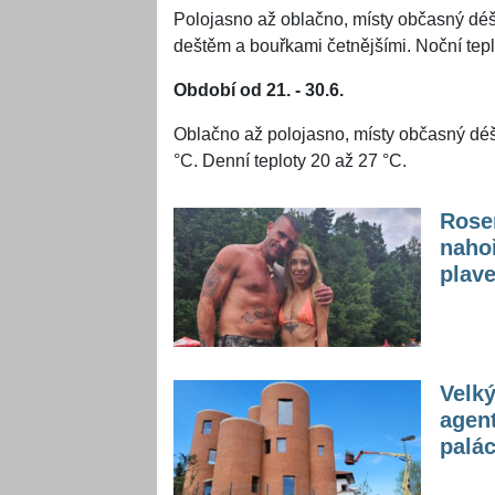
Polojasno až oblačno, místy občasný déš
deštěm a bouřkami četnějšími. Noční tepl
Období od 21. - 30.6.
Oblačno až polojasno, místy občasný déš
°C. Denní teploty 20 až 27 °C.
Rose
nahoř
plav
Velký
agent
palá