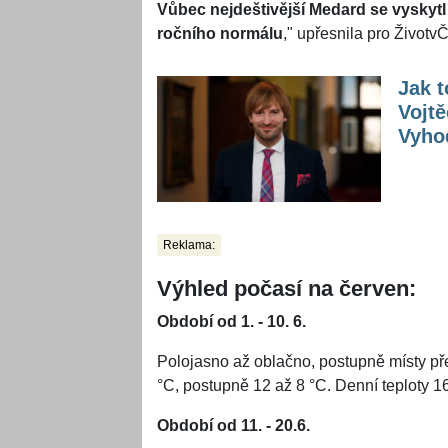
Vůbec nejdeštivější Medard se vyskytl
ročního normálu
," upřesnila pro Živo
Jak t
Vojtě
Vyhod
Reklama:
Výhled počasí na červen:
Období od 1. - 10. 6.
Polojasno až oblačno, postupně místy př
°C, postupně 12 až 8 °C. Denní teploty 1
Období od 11. - 20.6.