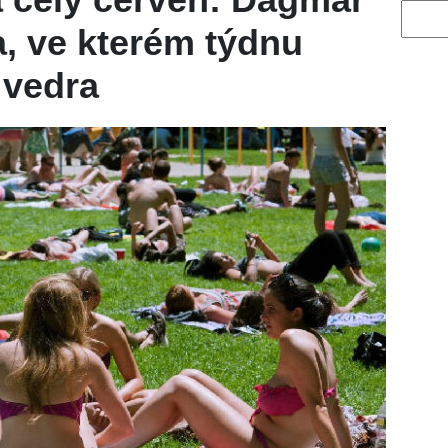
Vyhled
, ve kterém týdnu
 vedra