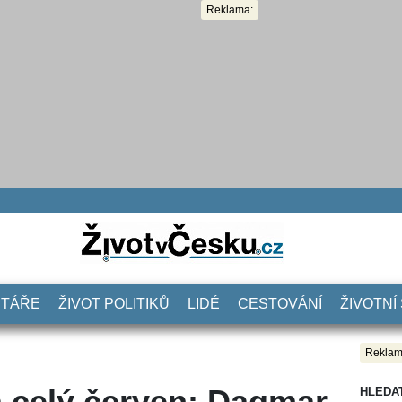
Reklama:
NTÁŘE
ŽIVOT POLITIKŮ
LIDÉ
CESTOVÁNÍ
ŽIVOTNÍ
Reklam
a celý červen: Dagmar
HLEDA