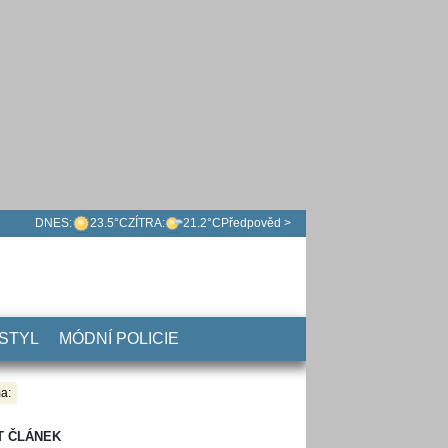
DNES:
23.5°C
ZÍTRA:
21.2°C
Předpověd >
 STYL
MÓDNÍ POLICIE
a:
T ČLÁNEK