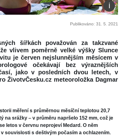
Publikováno: 31. 5. 2021
sných šířkách považován za takzvané
, že vlivem poměrně velké výšky Slunce
vitu je červen nejslunnějším měsícem v
rologové očekávají bez výraznějších
así, jako v posledních dvou letech, v
pro ŽivotvČesku.cz meteoroložka Dagmar
istorii měření s průměrnou měsíční teplotou 20,7
tý na srážky – v průměru napršelo 152 mm, což je
e letos v červnu neprojeví Medard. O něm
 v souvislosti s deštivým počasím a ochlazením.