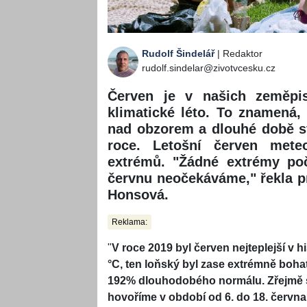
Rudolf Šindelář
| Redaktor
rudolf.sindelar@zivotvcesku.cz
Červen je v našich zeměpi
klimatické léto. To znamená
nad obzorem a dlouhé době s
roce. Letošní červen meteo
extrémů. "Žádné extrémy poč
červnu neočekáváme," řekla 
Honsová.
Reklama:
"
V roce 2019 byl červen nejteplejší v h
°C, ten loňský byl zase extrémně boha
192% dlouhodobého normálu. Zřejmě s
hovoříme v období od 6. do 18. června