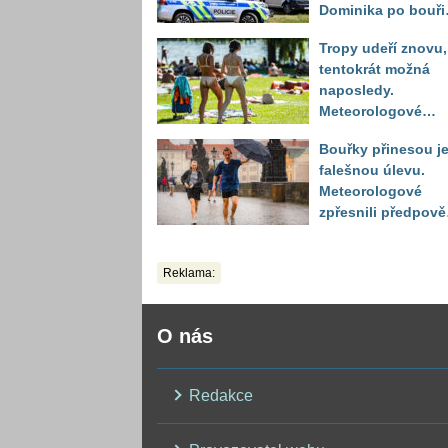
Dominika po bouři
na jezeře Most naš
Tropy udeří znovu,
až druhý den
tentokrát možná
naposledy.
Meteorologové
zpřesnili výhled až
Bouřky přinesou j
do září
falešnou úlevu.
Meteorologové
zpřesnili předpov
a oznámili návrat
horkého počasí
Reklama:
O nás
Redakce