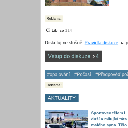
Reklama:
Diskutujme slušně.
Pravidla diskuze
na p
Vstup do diskuze
4
#opalování
#Počasí
#Předpověď po
Reklama:
AKTUALITY
Sportovec tělem i
duší a milující táta
malého syna. Tělo