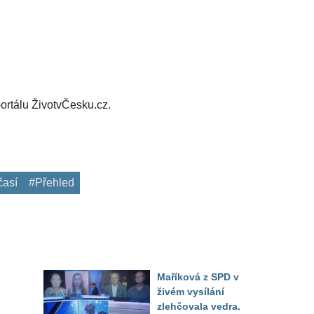
ortálu ŽivotvČesku.cz.
časí
#Přehled
Maříková z SPD v
živém vysílání
zlehčovala vedra.