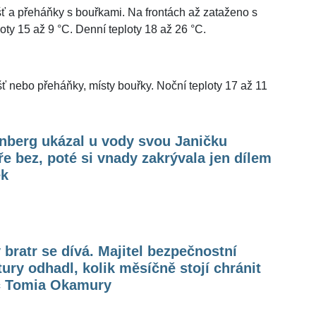
ť a přeháňky s bouřkami. Na frontách až zataženo s
oty 15 až 9 °C. Denní teploty 18 až 26 °C.
ť nebo přeháňky, místy bouřky. Noční teploty 17 až 11
nberg ukázal u vody svou Janičku
e bez, poté si vnady zakrývala jen dílem
ek
 bratr se dívá. Majitel bezpečnostní
ury odhadl, kolik měsíčně stojí chránit
c Tomia Okamury