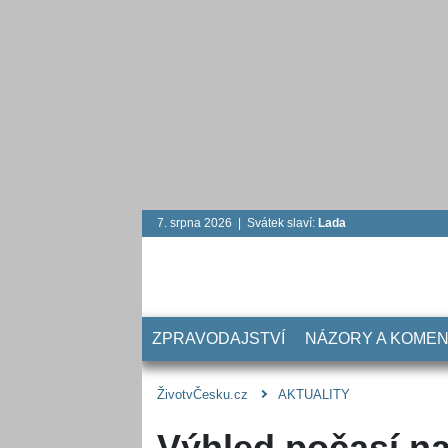
7. srpna 2026 | Svátek slaví:
Lada
ZPRAVODAJSTVÍ
NÁZORY A KOME
ŽivotvČesku.cz
AKTUALITY
Výhled počasí n