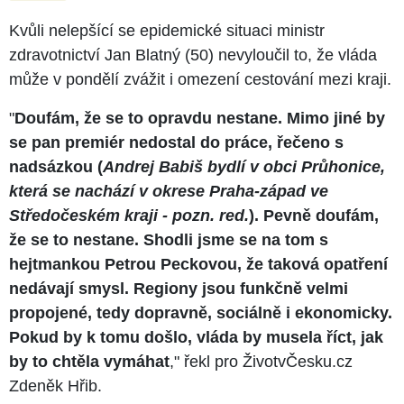
Kvůli nelepšící se epidemické situaci ministr
zdravotnictví Jan Blatný (50) nevyloučil to, že vláda
může v pondělí zvážit i omezení cestování mezi kraji.
"
Doufám, že se to opravdu nestane. Mimo jiné by
se pan premiér nedostal do práce, řečeno s
nadsázkou (
Andrej Babiš bydlí v obci Průhonice,
která se nachází v okrese Praha-západ ve
Středočeském kraji - pozn. red.
). Pevně doufám,
že se to nestane. Shodli jsme se na tom s
hejtmankou Petrou Peckovou, že taková opatření
nedávají smysl. Regiony jsou funkčně velmi
propojené, tedy dopravně, sociálně i ekonomicky.
Pokud by k tomu došlo, vláda by musela říct, jak
by to chtěla vymáhat
," řekl pro ŽivotvČesku.cz
Zdeněk Hřib.