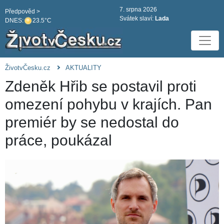
7. srpna 2026
Předpověd >
Svátek slaví:
Lada
DNES:
23.5°C
ŽivotvČesku.cz
AKTUALITY
Zdeněk Hřib se postavil proti
omezení pohybu v krajích. Pan
premiér by se nedostal do
práce, poukázal