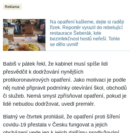
Reklama:
Na opatření kašleme, dejte si raději
řízek. Reportér vyrazil do rebelující
restaurace Šeberák, kde
bezinfekčnost hostů neřeší. Tohle
se dělo uvnitř
Babiš v pátek řekl, že kabinet musí spíše lidi
přesvědčit k dodržování nynějších
protikoronavirových opatření. Jako motivaci je podle
něj nutné připravit podmínky otevírání škol, obchodů
či služeb. Nemá smysl zpřísňovat opatření, pokud je
lidé nebudou dodržovat, uvedl premiér.
Blatný ve čtvrtek prohlásil, že opatření proti šíření
covidu-19 přestala v Česku fungovat a jejich
obcházení vede jen k jejich dalšímu prodlužování.