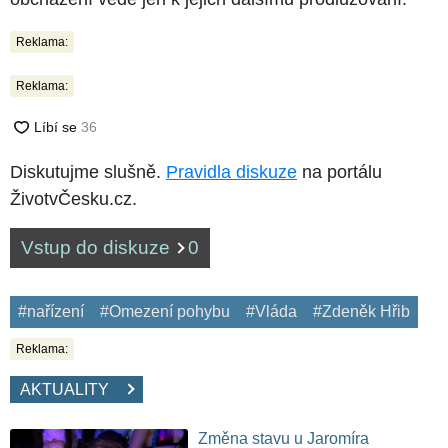
Reklama:
Reklama:
Diskutujme slušně.
Pravidla diskuze
na portálu
ŽivotvČesku.cz.
Vstup do diskuze
0
#nařízení
#Omezení pohybu
#Vláda
#Zdeněk Hřib
Reklama:
AKTUALITY
Změna stavu u Jaromíra