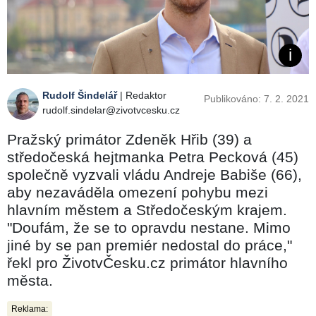
Rudolf Šindelář
| Redaktor
Publikováno: 7. 2. 2021
rudolf.sindelar@zivotvcesku.cz
Pražský primátor Zdeněk Hřib (39) a
středočeská hejtmanka Petra Pecková (45)
společně vyzvali vládu Andreje Babiše (66),
aby nezaváděla omezení pohybu mezi
hlavním městem a Středočeským krajem.
"Doufám, že se to opravdu nestane. Mimo
jiné by se pan premiér nedostal do práce,"
řekl pro ŽivotvČesku.cz primátor hlavního
města.
Reklama: