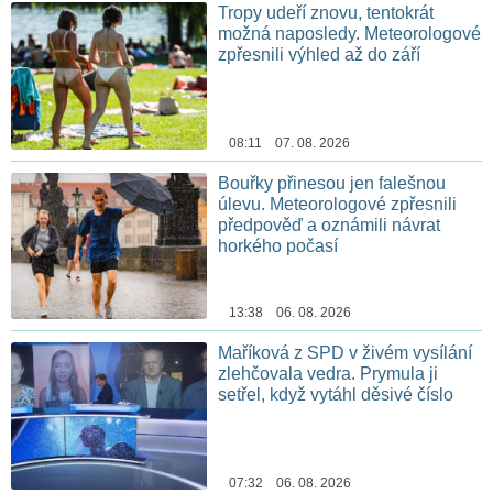
Tropy udeří znovu, tentokrát
možná naposledy. Meteorologové
zpřesnili výhled až do září
08:11 07. 08. 2026
Bouřky přinesou jen falešnou
úlevu. Meteorologové zpřesnili
předpověď a oznámili návrat
horkého počasí
13:38 06. 08. 2026
Maříková z SPD v živém vysílání
zlehčovala vedra. Prymula ji
setřel, když vytáhl děsivé číslo
07:32 06. 08. 2026