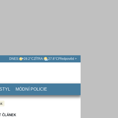
DNES:
28.2°C
ZÍTRA:
27.8°C
Předpověd >
 STYL
MÓDNÍ POLICIE
a:
T ČLÁNEK