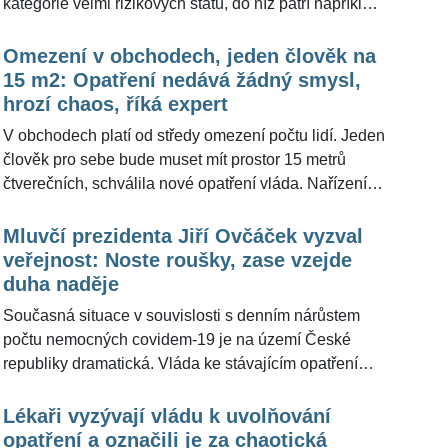
kategorie velmi rizikových států, do níž patří například
Slovensko, Velká Británie, Španělsko, Portugalsko,
pobaltské země, Slovinsko nebo Irsko a většina zemí
Omezení v obchodech, jeden člověk na
mimo Evropskou unii. Před cestou do ČR z těchto
15 m2: Opatření nedává žádný smysl,
států musejí lidé podstoupit test a po příjezdu bude
hrozí chaos, říká expert
povinná pětidenní karanténa. Její ukončení bude
V obchodech platí od středy omezení počtu lidí. Jeden
možné nejdříve pátý den PCR testem. Zároveň bude
člověk pro sebe bude muset mít prostor 15 metrů
platit povinnost deset dní od příjezdu nosit ideálně
čtverečních, schválila nové opatření vláda. Nařízení je
respirátor alespoň třídy FFP2, nebo alespoň
součástí nového protipandemického systému
jednorázovou zdravotnickou roušku. Přesná pravidla
nazvaný »PES«. Podle bezpečnostního experta
Mluvčí prezidenta Jiří Ovčáček vyzval
jsou na webech ministerstva zahraničních věcí a
Andora Šándora jde o opatření, které nepřinese moc
veřejnost: Noste roušky, zase vzejde
ministerstva zdravotnictví.
pozitivních věcí do společnosti. "To je snad naschvál,"
duha naděje
nechce věřit uznávaný odborník, že někdo takové
Současná situace v souvislosti s denním nárůstem
opatření schválil.
počtu nemocných covidem-19 je na území České
republiky dramatická. Vláda ke stávajícím opatření
přidá v průběhu nového týdne další tvrdší, nejpozději
však do dvou pracovních dnů. Nechce ale natvrdo
Lékaři vyzývají vládu k uvolňování
vypnout ekonomiku. Mluvčí prezidenta Jiří Ovčáček
opatření a označili je za chaotická