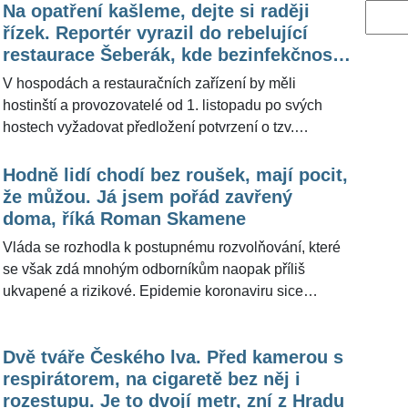
Na opatření kašleme, dejte si raději
Vyhled
řízek. Reportér vyrazil do rebelující
restaurace Šeberák, kde bezinfekčnost
hostů neřeší. Tohle se dělo uvnitř
V hospodách a restauračních zařízení by měli
hostinští a provozovatelé od 1. listopadu po svých
hostech vyžadovat předložení potvrzení o tzv.
bezinfekčnosti. Některé restaurace předem oznámily,
že vládní nařízení budou ignorovat. Jedním z
Hodně lidí chodí bez roušek, mají pocit,
rebelujících podniků je také restaurace Šeberák v
že můžou. Já jsem pořád zavřený
pražských Kunraticích. Reportér portálu
doma, říká Roman Skamene
ŽivotvČesku.cz v pondělí vyrazil na oběd zjistit, zda
Vláda se rozhodla k postupnému rozvolňování, které
personál svým hostům opravdu umožní návrat do
se však zdá mnohým odborníkům naopak příliš
»starých časů«, kdy se v hospodách nic nehlídalo a
ukvapené a rizikové. Epidemie koronaviru sice
přijít mohl každý, kdo měl peníze. "Na vládní nařízení
ukazuje příznivý vývoj a čísla nakažených stále
kašleme, nic nekontrolujeme, ani kontrolovat
klesají, ale zdaleka není vyhráno. Podle herce
nebudeme," vysvětlila obsluha známé restaurace
Dvě tváře Českého lva. Před kamerou s
Romana Skamene (66) je problém v tom, že lidé se
Šeberák, kde je majitelem nejznámější rebelant
respirátorem, na cigaretě bez něj i
neponaučili a hodně z nich přes platnost nošení
Jakub Olbert.
rozestupu. Je to dvojí metr, zní z Hradu
ochrany dýchacích cest nenosí roušku. "Osobní