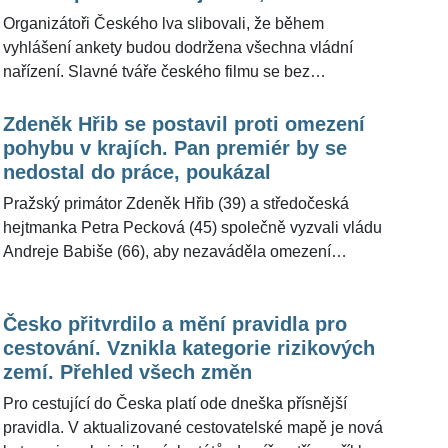
zkušenost nemám, ale vidím to v televizi, jak hodně
Organizátoři Českého lva slibovali, že během
lidí chodí bez roušky. Někdo je očkovaný, tak má
vyhlášení ankety budou dodržena všechna vládní
pocit, že může. Ale rouška je v současné době prostě
nařízení. Slavné tváře českého filmu se bez
nutná a měl by ji nosit každý," vyjádřil se pro
respirátorů ukázaly, když se šlo na cigaretu. Bez
ŽivotvČesku.cz.
ochrany dýchacích cest byli vyfotografováni například
Zdeněk Hřib se postavil proti omezení
Ivan Trojan (56), Barbora Poláková (37) či Roman
pohybu v krajích. Pan premiér by se
Holý (55). Pro ŽivotvČesku.cz se vyjádřil policejní
nedostal do práce, poukázal
mluvčí Jan Rybanský, jaká opatření obecně platí.
Pražský primátor Zdeněk Hřib (39) a středočeská
Českého lva pro ŽivotvČesku.cz okomentoval také
hejtmanka Petra Pecková (45) společně vyzvali vládu
hradní mluvčí Jiří Ovčáček.
Andreje Babiše (66), aby nezaváděla omezení
pohybu mezi hlavním městem a Středočeským
krajem. "Doufám, že se to opravdu nestane. Mimo jiné
Česko přitvrdilo a mění pravidla pro
by se pan premiér nedostal do práce," řekl pro
cestování. Vznikla kategorie rizikových
ŽivotvČesku.cz primátor hlavního města.
zemí. Přehled všech změn
Pro cestující do Česka platí ode dneška přísnější
pravidla. V aktualizované cestovatelské mapě je nová