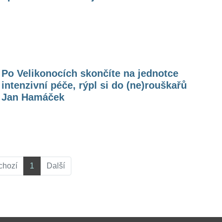
(41) skrze ŽivotvČesku.cz vyzval veřejnost, k
dodržování opatření, zejména vyzdvihl důležitost
nošení roušek.
Po Velikonocích skončíte na jednotce
intenzivní péče, rýpl si do (ne)rouškařů
Jan Hamáček
chozí
1
Další