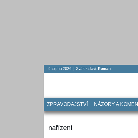
9. srpna 2026 | Svátek slaví:
Roman
ZPRAVODAJSTVÍ
NÁZORY A KOME
nařízení