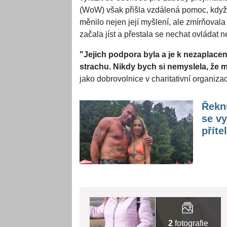
(WoW) však přišla vzdálená pomoc, když s
měnilo nejen její myšlení, ale zmírňovala 
začala jíst a přestala se nechat ovládat 
"Jejich podpora byla a je k nezaplacen
strachu. Nikdy bych si nemyslela, že 
jako dobrovolnice v charitativní organizac
Řekn
se vy
příte
2
fotografie