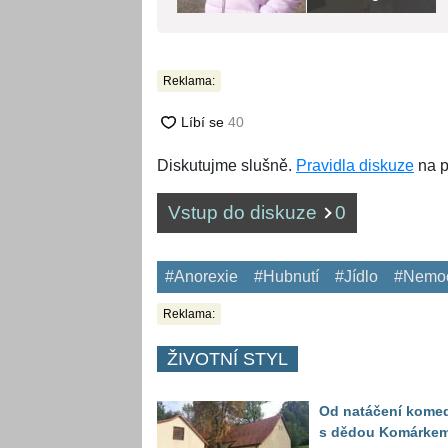
Reklama:
Diskutujme slušně.
Pravidla diskuze
na p
Vstup do diskuze
0
#Anorexie
#Hubnutí
#Jídlo
#Nemo
Reklama:
ŽIVOTNÍ STYL
Od natáčení kome
s dědou Komárke