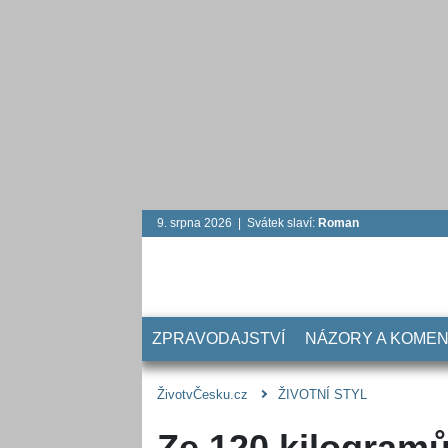
9. srpna 2026 | Svátek slaví:
Roman
ZPRAVODAJSTVÍ
NÁZORY A KOME
ŽivotvČesku.cz
ŽIVOTNÍ STYL
Ze 120 kilogramů