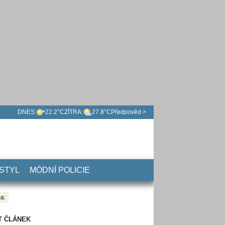
DNES:
22.2°C
ZÍTRA:
27.8°C
Předpověd >
 STYL
MÓDNÍ POLICIE
a:
T ČLÁNEK