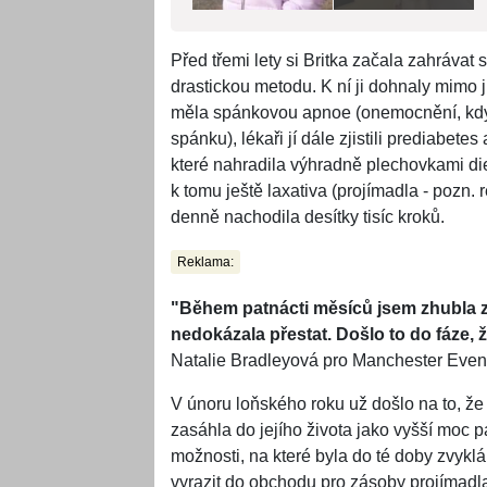
Před třemi lety si Britka začala zahrávat 
drastickou metodu. K ní ji dohnaly mimo
měla spánkovou apnoe (onemocnění, kdy
spánku), lékaři jí dále zjistili prediabetes 
které nahradila výhradně plechovkami diet
k tomu ještě laxativa (projímadla - pozn. 
denně nachodila desítky tisíc kroků.
Reklama:
"Během patnácti měsíců jsem zhubla z
nedokázala přestat. Došlo to do fáze,
Natalie Bradleyová pro Manchester Eve
V únoru loňského roku už došlo na to, ž
zasáhla do jejího života jako vyšší moc 
možnosti, na které byla do té doby zvykl
vyrazit do obchodu pro zásoby projímadl