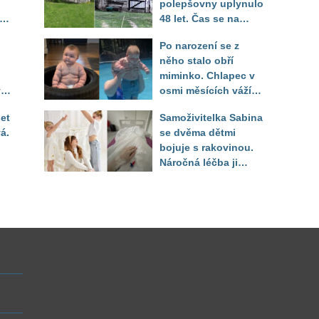
polepšovny uplynulo
48 let. Čas se na
"dědově" chalupě
Po narození se z
podepsal, lavička je
něho stalo obří
ale stále na stejném
miminko. Chlapec v
místě
ý.
osmi měsících váží
il
jako pětileté dítě
et
Samoživitelka Sabina
á.
se dvěma dětmi
bojuje s rakovinou.
Náročná léčba ji
připravila o práci i
finanční jistotu