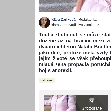
Klára Zaňková
| Redaktorka
klara.zankova@zivotvcesku.cz
Touha zhubnout se může stát
dožene až na hranici mezi ži
dvaatřicetiletou Natalii Bradl
jako dítě, protože měla vždy
jejím životě se však přehou
mladá žena propadla poruchá
boj s anorexií.
Reklama:
2
fotografie