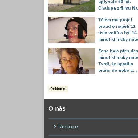
uplynulo 50 let.
Chalupa z filmu Na
samotě u lesa se
Tělem mu projel
proměnila k
proud o napětí 11
nepoznání
tisíc voltů a byl 14
minut klinicky mrtv
Za kus šrotu zaplat
Žena byla přes des
mladík nejkrutější
minut klinicky mrtv
daň
Tvrdí, že spatřila
bránu do nebe a
dostala na výběr
Reklama:
O nás
Redakce