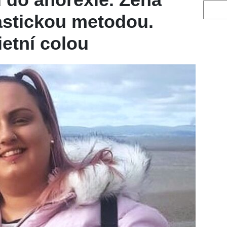
Vyhled
rastickou metodou.
ietní colou