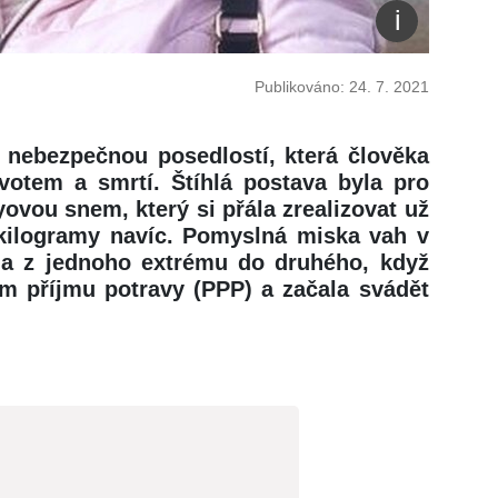
Publikováno: 24. 7. 2021
 nebezpečnou posedlostí, která člověka
votem a smrtí. Štíhlá postava byla pro
eyovou snem, který si přála zrealizovat už
 kilogramy navíc. Pomyslná miska vah v
pla z jednoho extrému do druhého, když
m příjmu potravy (PPP) a začala svádět