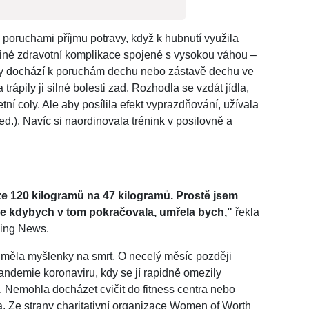
s poruchami příjmu potravy, když k hubnutí využila
 jiné zdravotní komplikace spojené s vysokou váhou –
 dochází k poruchám dechu nebo zástavě dechu ve
a trápily ji silné bolesti zad. Rozhodla se vzdát jídla,
ní coly. Ale aby posílila efekt vyprazdňování, užívala
red.). Navíc si naordinovala trénink v posilovně a
e 120 kilogramů na 47 kilogramů. Prostě jsem
 že kdybych v tom pokračovala, umřela bych,"
řekla
ning News.
e měla myšlenky na smrt. O necelý měsíc později
pandemie koronaviru, kdy se jí rapidně omezily
á. Nemohla docházet cvičit do fitness centra nebo
a. Ze strany charitativní organizace Women of Worth