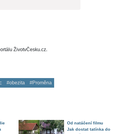
ortálu ŽivotvČesku.cz.
c
#obezita
#Proměna
die
Od natáčení filmu
m
Jak dostat tatínka do