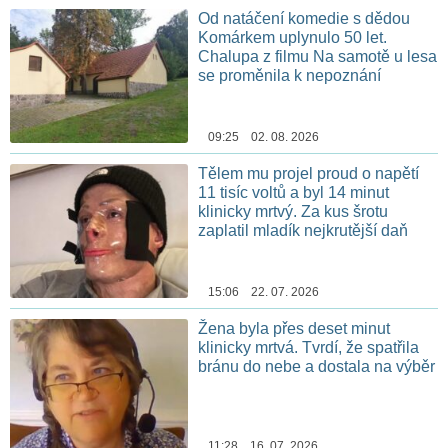
Od natáčení komedie s dědou
Komárkem uplynulo 50 let.
Chalupa z filmu Na samotě u lesa
se proměnila k nepoznání
09:25 02. 08. 2026
Tělem mu projel proud o napětí
11 tisíc voltů a byl 14 minut
klinicky mrtvý. Za kus šrotu
zaplatil mladík nejkrutější daň
15:06 22. 07. 2026
Žena byla přes deset minut
klinicky mrtvá. Tvrdí, že spatřila
bránu do nebe a dostala na výběr
11:28 16. 07. 2026