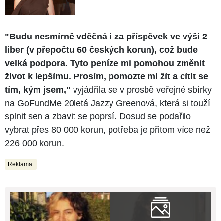
"
Budu nesmírně vděčná i za příspěvek ve výši 2
liber (v přepočtu 60 českých korun), což bude
velká podpora.
Tyto peníze mi pomohou změnit
život k lepšímu. Prosím, pomozte mi žít a cítit se
tím, kým jsem,"
vyjádřila se v prosbě veřejné sbírky
na GoFundMe 20letá Jazzy Greenová, která si touží
splnit sen a zbavit se poprsí. Dosud se podařilo
vybrat přes 80 000 korun, potřeba je přitom více než
226 000 korun.
Reklama: