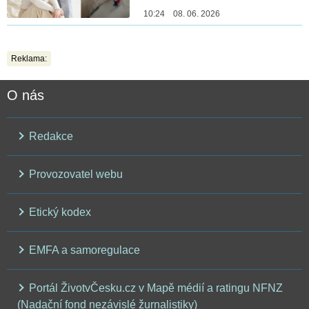
10:24 08. 06. 2026
Reklama:
O nás
Redakce
Provozovatel webu
Etický kodex
EMFA a samoregulace
Portál ŽivotvČesku.cz v Mapě médií a ratingu NFNZ
(Nadační fond nezávislé žurnalistiky)