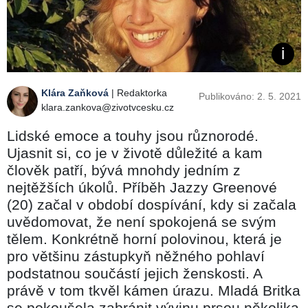
Klára Zaňková
| Redaktorka
Publikováno: 2. 5. 2021
klara.zankova@zivotvcesku.cz
Lidské emoce a touhy jsou různorodé.
Ujasnit si, co je v životě důležité a kam
člověk patří, bývá mnohdy jedním z
nejtěžších úkolů. Příběh Jazzy Greenové
(20) začal v období dospívání, kdy si začala
uvědomovat, že není spokojená se svým
tělem. Konkrétně horní polovinou, která je
pro většinu zástupkyň něžného pohlaví
podstatnou součástí jejich ženskosti. A
právě v tom tkvěl kámen úrazu. Mladá Britka
se pokoušela zabránit vývinu prsou několika