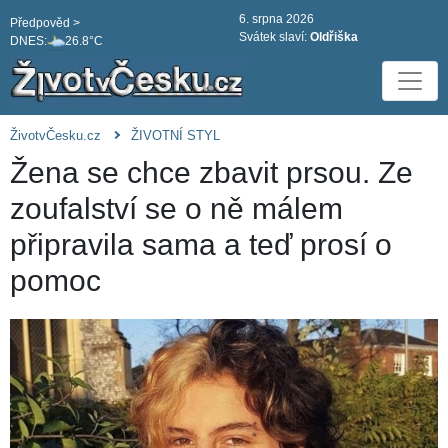
6. srpna 2026
Předpověd >
Svátek slaví:
Oldřiška
DNES:
26.8°C
ŽivotvČesku.cz
ŽIVOTNÍ STYL
Žena se chce zbavit prsou. Ze
zoufalství se o ně málem
připravila sama a teď prosí o
pomoc