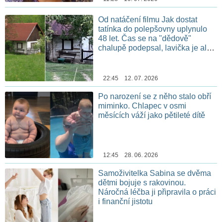
Od natáčení filmu Jak dostat
tatínka do polepšovny uplynulo
48 let. Čas se na "dědově"
chalupě podepsal, lavička je ale
stále na stejném místě
22:45 12. 07. 2026
Po narození se z něho stalo obří
miminko. Chlapec v osmi
měsících váží jako pětileté dítě
12:45 28. 06. 2026
Samoživitelka Sabina se dvěma
dětmi bojuje s rakovinou.
Náročná léčba ji připravila o práci
i finanční jistotu