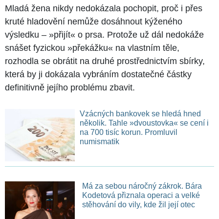
Mladá žena nikdy nedokázala pochopit, proč i přes
kruté hladovění nemůže dosáhnout kýženého
výsledku – »přijít« o prsa. Protože už dál nedokáže
snášet fyzickou »překážku« na vlastním těle,
rozhodla se obrátit na druhé prostřednictvím sbírky,
která by ji dokázala vybráním dostatečné částky
definitivně jejího problému zbavit.
Vzácných bankovek se hledá hned
několik. Tahle »dvoustovka« se cení i
na 700 tisíc korun. Promluvil
numismatik
Má za sebou náročný zákrok. Bára
Kodetová přiznala operaci a velké
stěhování do vily, kde žil její otec