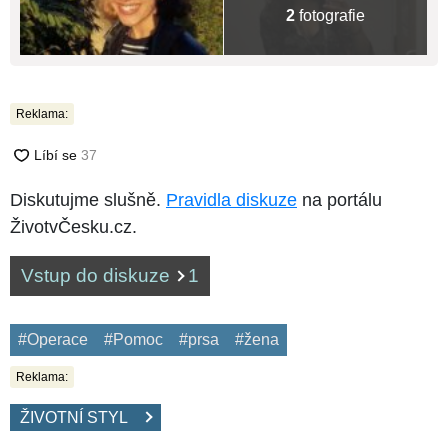
2
fotografie
Reklama:
Diskutujme slušně.
Pravidla diskuze
na portálu
ŽivotvČesku.cz.
Vstup do diskuze
1
#Operace
#Pomoc
#prsa
#žena
Reklama:
ŽIVOTNÍ STYL