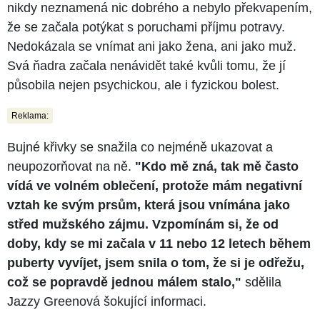
nikdy neznamená nic dobrého a nebylo překvapením,
že se začala potýkat s poruchami příjmu potravy.
Nedokázala se vnímat ani jako žena, ani jako muž.
Svá ňadra začala nenávidět také kvůli tomu, že jí
působila nejen psychickou, ale i fyzickou bolest.
Reklama:
Bujné křivky se snažila co nejméně ukazovat a
neupozorňovat na ně.
"Kdo mě zná, tak mě často
vídá ve volném oblečení, protože mám negativní
vztah ke svým prsům, která jsou vnímána jako
střed mužského zájmu. Vzpomínám si, že od
doby, kdy se mi začala v 11 nebo 12 letech během
puberty vyvíjet, jsem snila o tom, že si je odřežu,
což se popravdě jednou málem stalo,"
sdělila
Jazzy Greenová šokující informaci.