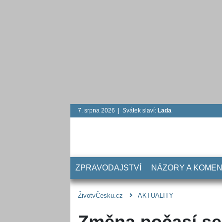
7. srpna 2026 | Svátek slaví:
Lada
ZPRAVODAJSTVÍ
NÁZORY A KOME
ŽivotvČesku.cz
AKTUALITY
Změna počasí se 