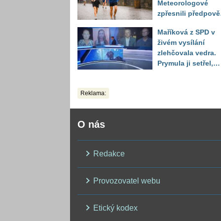
Meteorologové
zpřesnili předpov
a oznámili návrat
Maříková z SPD v
horkého počasí
živém vysílání
zlehčovala vedra.
Prymula ji setřel,
když vytáhl děsivé
číslo
Reklama:
O nás
Redakce
Provozovatel webu
Etický kodex