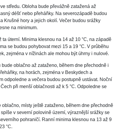
 ve středu. Obloha bude převážně zatažená až
bčasný déšť nebo přeháňky. Na severozápadě budou
a Krušné hory a jejich okolí. Večer budou srážky
klesne na minimum.
ž ta úterní. Minima klesnou na 14 až 10 °C, na západě
ima se budou pohybovat mezi 15 a 19 °C. V průběhu
k, zejména v nížinách ale mohou být úhrny i nulové.
ku bude oblačno až zataženo, během dne přechodně i
přeháňky, na horách, zejména v Beskydech a
em odpoledne a večera budou postupně ustávat. Noční
 Čech při menší oblačnosti až k 5 °C. Odpoledne se
e oblačno, místy ještě zataženo, během dne přechodně
spíše v severní polovině území, výraznější srážky se
everního pohraničí. Ranní minima klesnou na 13 až 9
23 °C.