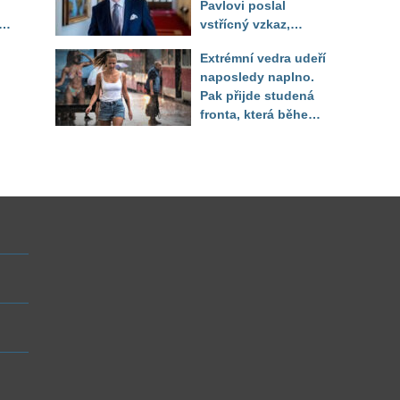
Pavlovi poslal
ěď
vstřícný vzkaz,
Decroix pak tvrdě
Extrémní vedra udeří
setřel
naposledy naplno.
Pak přijde studená
fronta, která během
několika hodin otočí
počasí