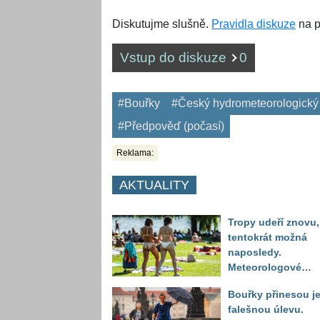
Diskutujme slušně.
Pravidla diskuze
na p
Vstup do diskuze
0
#Bouřky
#Český hydrometeorologický
#Předpověď (počasí)
Reklama:
AKTUALITY
Tropy udeří znovu,
tentokrát možná
naposledy.
Meteorologové
zpřesnili výhled až
Bouřky přinesou j
do září
falešnou úlevu.