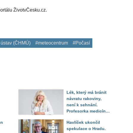
ortálu ŽivotvČesku.cz.
 ústav (ČHMÚ)
#meteocentrum
#Počasí
Lék, který má bránit
návratu rakoviny,
není k sehnání.
Profesorka medicíny
promluvila jako
en
Havlíček ukončil
pacientka
spekulace o Hradu.