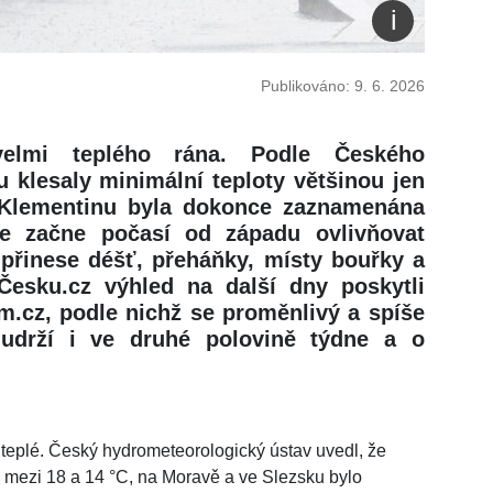
Publikováno: 9. 6. 2026
elmi teplého rána. Podle Českého
 klesaly minimální teploty většinou jen
 Klementinu byla dokonce zaznamenána
e začne počasí od západu ovlivňovat
 přinese déšť, přeháňky, místy bouřky a
vČesku.cz výhled na další dny poskytli
.cz, podle nichž se proměnlivý a spíše
 udrží i ve druhé polovině týdne a o
 teplé. Český hydrometeorologický ústav uvedl, že
y mezi 18 a 14 °C, na Moravě a ve Slezsku bylo