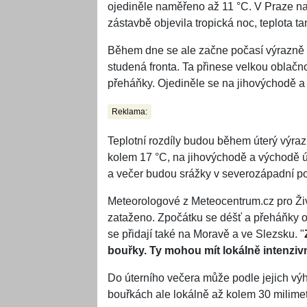
ojediněle naměřeno až 11 °C. V Praze na
zástavbě objevila tropická noc, teplota t
Během dne se ale začne počasí výrazně
studená fronta. Ta přinese velkou oblačn
přeháňky. Ojediněle se na jihovýchodě a
Reklama:
Teplotní rozdíly budou během úterý výr
kolem 17 °C, na jihovýchodě a východě 
a večer budou srážky v severozápadní p
Meteorologové z Meteocentrum.cz pro Živ
zataženo. Zpočátku se déšť a přeháňky 
se přidají také na Moravě a ve Slezsku. "
bouřky. Ty mohou mít lokálně intenziv
Do úterního večera může podle jejich vý
bouřkách ale lokálně až kolem 30 milimet