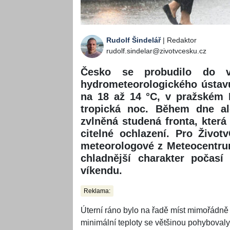
Rudolf Šindelář
| Redaktor
rudolf.sindelar@zivotvcesku.cz
Česko se probudilo do v
hydrometeorologického ústavu
na 18 až 14 °C, v pražském
tropická noc. Během dne al
zvlněná studená fronta, která
citelné ochlazení. Pro Život
meteorologové z Meteocentrum
chladnější charakter počasí
víkendu.
Reklama:
Úterní ráno bylo na řadě míst mimořádně
minimální teploty se většinou pohyboval