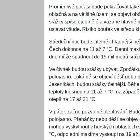
Proměnlivé počasí bude pokračovat také
oblačná a na většině území se objeví o
srážky spíše ojedinělé a vázané hlavně n
ustávat všude. Riziko bouřek ve středu 
Středeční noc bude citelně chladnější ne
Čech dokonce na 11 až 7 °C. Denní max
dne může spadnout do 15 milimetrů sráže
Ve čtvrtek budou srážky ubývat. Zpočát
polojasno. Lokálně se objeví déšť nebo 
Jeseníkách, budou srážky četnější. Běh
teploty klesnou na 11 až 7 °C, na západě
oteplí na 17 až 21 °C.
V pátek začne pozvolné oteplování. Bud
polojasno. Přeháňky nebo déšť se objeví 
mohou vyskytnout v horských oblastech s
°C, odpolední maxima vystoupí na 19 až 