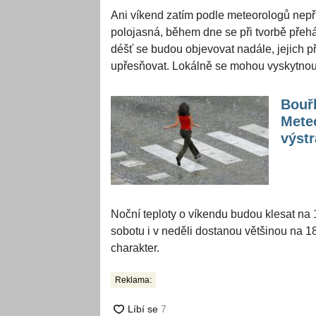
Ani víkend zatím podle meteorologů nep
polojasná, během dne se při tvorbě pře
déšť se budou objevovat nadále, jejich př
upřesňovat. Lokálně se mohou vyskytnout
Bouřk
Meteo
výstr
Noční teploty o víkendu budou klesat na 
sobotu i v neděli dostanou většinou na 1
charakter.
Reklama: