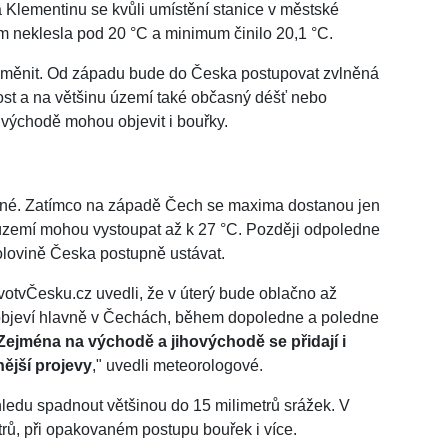
 Klementinu se kvůli umístění stanice v městské
am neklesla pod 20 °C a minimum činilo 20,1 °C.
 měnit. Od západu bude do Česka postupovat zvlněná
ost a na většinu území také občasný déšť nebo
 východě mohou objevit i bouřky.
azné. Zatímco na západě Čech se maxima dostanou jen
území mohou vystoupat až k 27 °C. Později odpoledne
olovině Česka postupně ustávat.
otvČesku.cz uvedli, že v úterý bude oblačno až
objeví hlavně v Čechách, během dopoledne a poledne
Zejména na východě a jihovýchodě se přidají i
nější projevy
," uvedli meteorologové.
hledu spadnout většinou do 15 milimetrů srážek. V
rů, při opakovaném postupu bouřek i více.