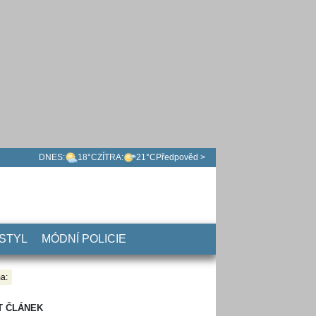
DNES:
18°C
ZÍTRA:
21°C
Předpověd >
 STYL
MÓDNÍ POLICIE
a:
T ČLÁNEK