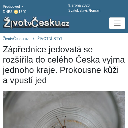
9. srpna 2026
Předpověd >
Svátek slaví:
Roman
DNES:
18°C
ŽivotvČesku.cz
ŽIVOTNÍ STYL
Zápřednice jedovatá se
rozšířila do celého Česka vyjma
jednoho kraje. Prokousne kůži
a vpustí jed