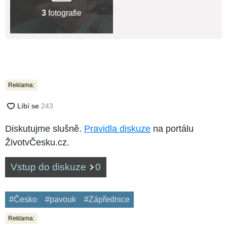
3
fotografie
Reklama:
Diskutujme slušně.
Pravidla diskuze
na portálu
ŽivotvČesku.cz.
Vstup do diskuze
0
#Česko
#pavouk
#Zápřednice
Reklama: