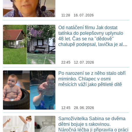
11:28 16. 07. 2026
Od natáčení filmu Jak dostat
tatínka do polepšovny uplynulo
48 let. Čas se na "dědově"
chalupě podepsal, lavička je ale
stále na stejném místě
22:45 12. 07. 2026
Po narození se z něho stalo obří
miminko. Chlapec v osmi
měsících váží jako pětileté dítě
12:45 28. 06. 2026
Samoživitelka Sabina se dvěma
dětmi bojuje s rakovinou.
Náročná léčba ji připravila o práci