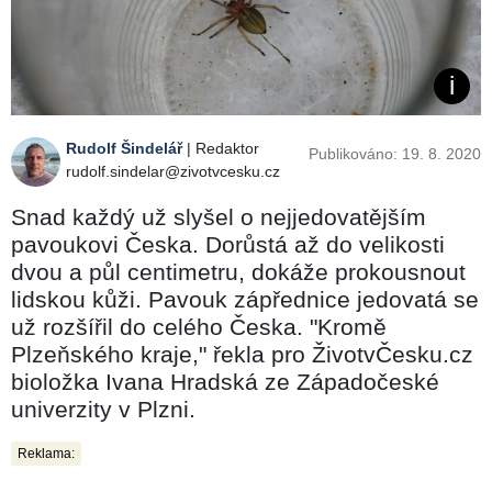
Rudolf Šindelář
| Redaktor
Publikováno: 19. 8. 2020
rudolf.sindelar@zivotvcesku.cz
Snad každý už slyšel o nejjedovatějším
pavoukovi Česka. Dorůstá až do velikosti
dvou a půl centimetru, dokáže prokousnout
lidskou kůži. Pavouk zápřednice jedovatá se
už rozšířil do celého Česka. "Kromě
Plzeňského kraje," řekla pro ŽivotvČesku.cz
bioložka Ivana Hradská ze Západočeské
univerzity v Plzni.
Reklama: