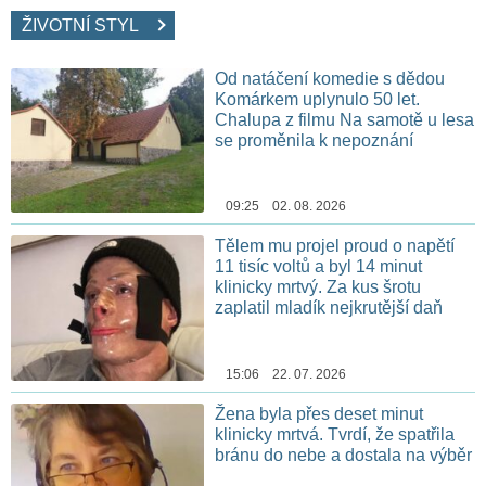
ŽIVOTNÍ STYL
Od natáčení komedie s dědou
Komárkem uplynulo 50 let.
Chalupa z filmu Na samotě u lesa
se proměnila k nepoznání
09:25 02. 08. 2026
Tělem mu projel proud o napětí
11 tisíc voltů a byl 14 minut
klinicky mrtvý. Za kus šrotu
zaplatil mladík nejkrutější daň
15:06 22. 07. 2026
Žena byla přes deset minut
klinicky mrtvá. Tvrdí, že spatřila
bránu do nebe a dostala na výběr