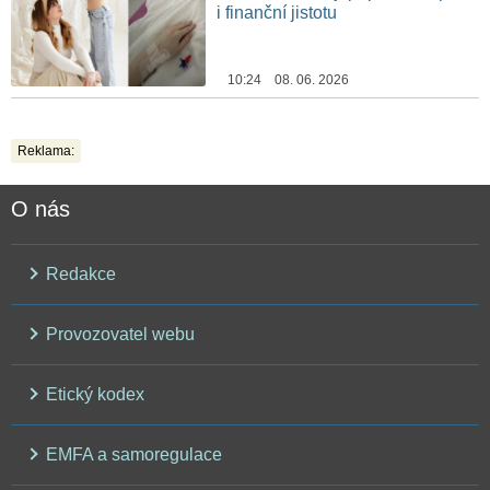
i finanční jistotu
10:24 08. 06. 2026
Reklama:
O nás
Redakce
Provozovatel webu
Etický kodex
EMFA a samoregulace