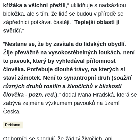
křižáka a všichni přežili
," uklidňuje s nadsázkou
bioložka, ale s tím, že lidé se budou v přírodě se
zápřednicí potkávat častěji. "
Teplejší oblasti jí
svědčí.
"
"
Nestane se, že by zavítala do lidských obydlí.
Žije převážně na vysokostébelných loukách, není
to pavouk, který by vyhledával přítomnost
člověka. Potřebuje dlouhé trávy, na kterých si
staví zámotek. Není to synantropní druh (
soužití
různých druhů rostlin a živočichů v blízkosti
člověka - pozn. red.
)
," dodal Ivana Hradská, která se
zabývá zejména výzkumem pavouků na území
Česka.
Reklama:
Odborníci se shodují, že žádný živočich, ani