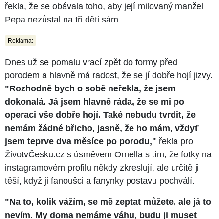
řekla, že se obávala toho, aby její milovaný manžel
Pepa nezůstal na tři děti sám...
Reklama:
Dnes už se pomalu vrací zpět do formy před
porodem a hlavně má radost, že se jí dobře hojí jizvy.
"Rozhodně bych o sobě neřekla, že jsem
dokonalá. Já jsem hlavně ráda, že se mi po
operaci vše dobře hojí. Také nebudu tvrdit, že
nemám žádné břicho, jasně, že ho mám, vždyť
jsem teprve dva měsíce po porodu,"
řekla pro
ŽivotvČesku.cz s úsměvem Ornella s tím, že fotky na
instagramovém profilu někdy zkreslují, ale určitě ji
těší, když ji fanoušci a fanynky postavu pochválí.
"Na to, kolik vážím, se mě zeptat můžete, ale já to
nevím. My doma nemáme váhu, budu ji muset