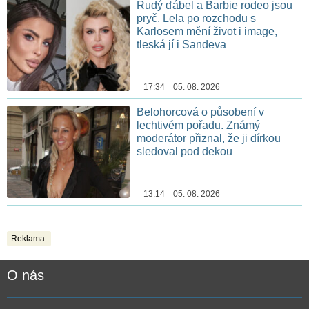
Rudý ďábel a Barbie rodeo jsou
pryč. Lela po rozchodu s
Karlosem mění život i image,
tleská jí i Sandeva
17:34 05. 08. 2026
Belohorcová o působení v
lechtivém pořadu. Známý
moderátor přiznal, že ji dírkou
sledoval pod dekou
13:14 05. 08. 2026
Reklama:
O nás