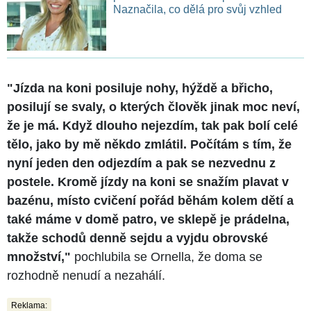
Naznačila, co dělá pro svůj vzhled
"Jízda na koni posiluje nohy, hýždě a břicho,
posilují se svaly, o kterých člověk jinak moc neví,
že je má. Když dlouho nejezdím, tak pak bolí celé
tělo, jako by mě někdo zmlátil. Počítám s tím, že
nyní jeden den odjezdím a pak se nezvednu z
postele. Kromě jízdy na koni se snažím plavat v
bazénu, místo cvičení pořád běhám kolem dětí a
také máme v domě patro, ve sklepě je prádelna,
takže schodů denně sejdu a vyjdu obrovské
množství,"
pochlubila se Ornella, že doma se
rozhodně nenudí a nezahálí.
Reklama: