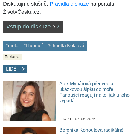
Diskutujme slušně.
Pravidla diskuze
na portálu
ŽivotvČesku.cz.
Vstup do diskuze
2
#dieta
#Hubnutí
#Ornella Koktová
Reklama:
LIDÉ
Alex Mynářová předvedla
ukázkovou šipku do moře.
Fanoušci reagují na to, jak u toho
vypadá
14:21 07. 08. 2026
Berenika Kohoutová radikálně