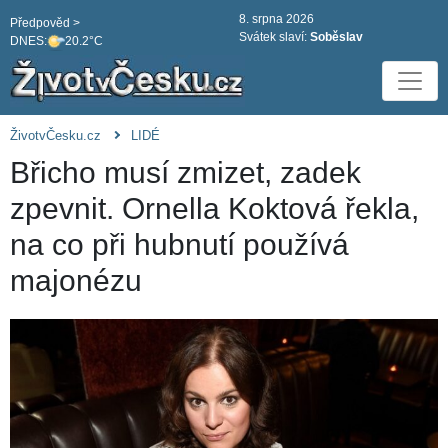
8. srpna 2026
Předpověd >
Svátek slaví:
Soběslav
DNES:
20.2°C
ŽivotvČesku.cz
LIDÉ
Břicho musí zmizet, zadek
zpevnit. Ornella Koktová řekla,
na co při hubnutí používá
majonézu