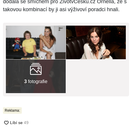
dodala se smíchem pro ŽivotvČesku.cz Ornella, že s
takovou kombinací by ji asi výživoví poradci hnali.
3
fotografie
Reklama: