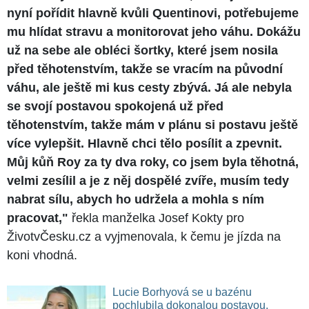
nyní pořídit hlavně kvůli Quentinovi, potřebujeme
mu hlídat stravu a monitorovat jeho váhu. Dokážu
už na sebe ale obléci šortky, které jsem nosila
před těhotenstvím, takže se vracím na původní
váhu, ale ještě mi kus cesty zbývá. Já ale nebyla
se svojí postavou spokojená už před
těhotenstvím, takže mám v plánu si postavu ještě
více vylepšit. Hlavně chci tělo posílit a zpevnit.
Můj kůň Roy za ty dva roky, co jsem byla těhotná,
velmi zesílil a je z něj dospělé zvíře, musím tedy
nabrat sílu, abych ho udržela a mohla s ním
pracovat,"
řekla manželka Josef Kokty pro
ŽivotvČesku.cz a vyjmenovala, k čemu je jízda na
koni vhodná.
Lucie Borhyová se u bazénu
pochlubila dokonalou postavou.