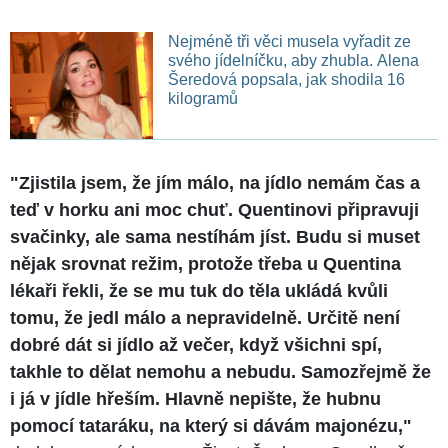
Nejméně tři věci musela vyřadit ze
svého jídelníčku, aby zhubla. Alena
Šeredová popsala, jak shodila 16
kilogramů
"Zjistila jsem, že jím málo, na jídlo nemám čas a
teď v horku ani moc chuť. Quentinovi připravuji
svačinky, ale sama nestíhám jíst. Budu si muset
nějak srovnat režim, protože třeba u Quentina
lékaři řekli, že se mu tuk do těla ukládá kvůli
tomu, že jedl málo a nepravidelně. Určitě není
dobré dát si jídlo až večer, když všichni spí,
takhle to dělat nemohu a nebudu. Samozřejmě že
i já v jídle hřeším. Hlavně nepište, že hubnu
pomocí tataráku, na který si dávám majonézu,"