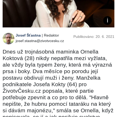
Josef Šťastna
| Redaktor
Publikováno: 20. 6. 2021
josef.stastna@zivotvcesku.cz
Dnes už trojnásobná maminka Ornella
Koktová (28) nikdy nepatřila mezi vyžlata,
ale vždy byla typem ženy, která má výrazná
prsa i boky. Dva měsíce po porodu její
postavu obdivují muži i ženy. Manželka
podnikatele Josefa Kokty (64) pro
ŽivotvČesku.cz popsala, které partie
potřebuje zpevnit a co pro to dělá. "Hlavně
nepište, že hubnu pomocí tataráku na který
si dávám majonézu," smála se Ornella, když
popisovala, co jí a jak posiluje svalstvo.