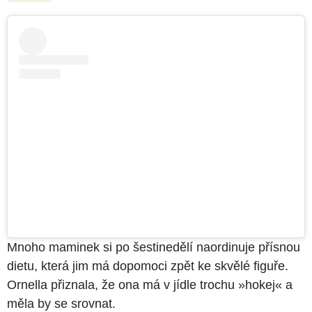
Mnoho maminek si po šestinedělí naordinuje přísnou
dietu, která jim má dopomoci zpět ke skvělé figuře.
Ornella přiznala, že ona má v jídle trochu »​hokej« a
měla by se srovnat.