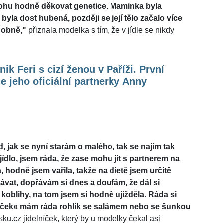
 mohu hodně děkovat genetice. Maminka byla
byla dost hubená, později se její tělo začalo více
odobně,"
přiznala modelka s tím, že v jídle se nikdy
ik Feri s cizí ženou v Paříži. První
e jeho oficiální partnerky Anny
 jak se nyní starám o malého, tak se najím tak
 jídlo, jsem ráda, že zase mohu jít s partnerem na
, hodně jsem vařila, takže na dietě jsem určitě
řávat, dopřávám si dnes a doufám, že dál si
 koblihy, na tom jsem si hodně ujížděla. Ráda si
niček« mám ráda rohlík se salámem nebo se šunkou
u.cz jídelníček, který by u modelky čekal asi