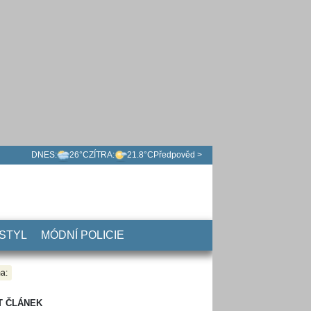
DNES:
26°C
ZÍTRA:
21.8°C
Předpověd >
 STYL
MÓDNÍ POLICIE
a:
T ČLÁNEK