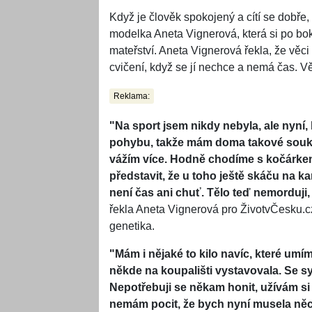
Když je člověk spokojený a cítí se dobře,
modelka Aneta Vignerová, která si po bok
mateřství. Aneta Vignerová řekla, že věc
cvičení, když se jí nechce a nemá čas. V
Reklama:
"Na sport jsem nikdy nebyla, ale nyní
pohybu, takže mám doma takové soukrom
vážím více. Hodně chodíme s kočárke
představit, že u toho ještě skáču na 
není čas ani chuť. Tělo teď nemorduji
řekla Aneta Vignerová pro ŽivotvČesku.cz
genetika.
"Mám i nějaké to kilo navíc, které umím
někde na koupališti vystavovala. Se 
Nepotřebuji se někam honit, užívám si
nemám pocit, že bych nyní musela něco 