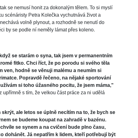
 tak se nemusí honit za dokonalým tělem. To si myslí
u scénáristy Petra Kolečka vychutnává život a
i nechává volně plynout, a rozhodně se nenutí do
ěci by se podle ní neměly lámat přes koleno.
, když se starám o syna, tak jsem v permanentním
é fitko. Chci říct, že po porodu si svého těla
m ven, hodně se věnuji malému a neumím si
karimatce. Popravdě řečeno, na nějaké sportování
, užívám si toho úžasného pocitu, že jsem máma,"
 upřímně s tím, že velkou část práce za ni udělá
 skrýt, ale letos se úplně necítím na to, že bych se
synem se budeme koupat na zahradě v bazénu.
 chvíle se synem a na cvičení bude plno času,
dohánět. Já nepatřím k lidem, kteří potřebují být