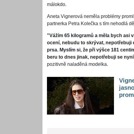
málokdo.
Aneta Vignerová neměla problémy promluv
partnerka Petra Kolečka s tím nehodlá děl
"Vážím 65 kilogramů a měla bych asi vá
ocení, nebudu to skrývat, nepotřebuji o
prsa. Myslím si, že při výšce 181 centim
beru to dnes jinak, nepotřebuji se nyn
pozitivně naladěná modelka.
Vign
jasno
prom