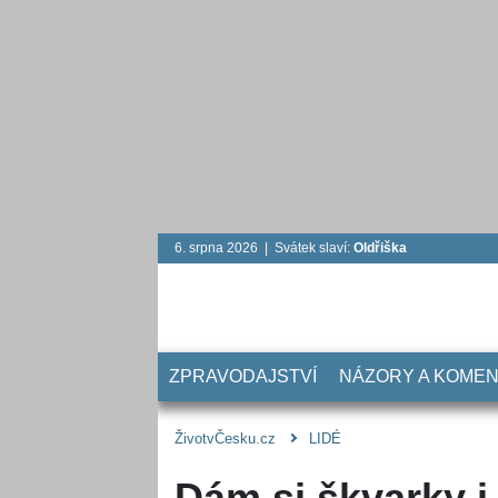
6. srpna 2026 | Svátek slaví:
Oldřiška
ZPRAVODAJSTVÍ
NÁZORY A KOME
ŽivotvČesku.cz
LIDÉ
Dám si škvarky i 