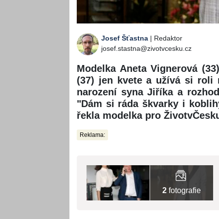
Josef Šťastna
| Redaktor
josef.stastna@zivotvcesku.cz
Modelka Aneta Vignerová (33
(37) jen kvete a užívá si rol
narození syna Jiříka a rozhod
"Dám si ráda škvarky i koblih
řekla modelka pro ŽivotvČesk
Reklama:
2
fotografie