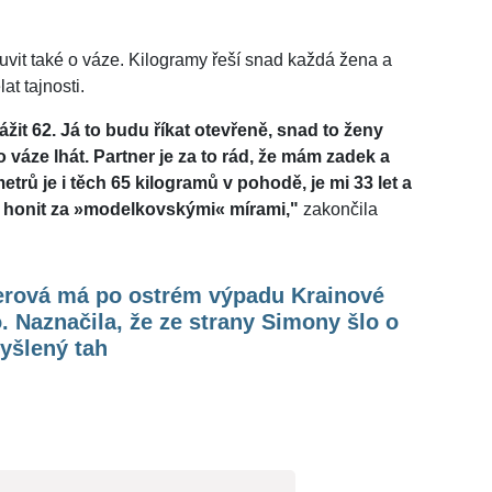
it také o váze. Kilogramy řeší snad každá žena a
at tajnosti.
žit 62. Já to budu říkat otevřeně, snad to ženy
 váze lhát. Partner je za to rád, že mám zadek a
etrů je i těch 65 kilogramů v pohodě, je mi 33 let a
í honit za »​modelkovskými« mírami,"
zakončila
erová má po ostrém výpadu Krainové
. Naznačila, že ze strany Simony šlo o
yšlený tah