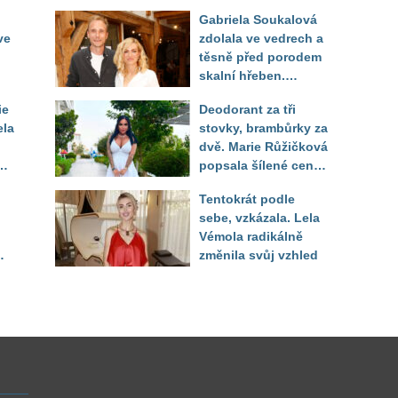
Gabriela Soukalová
ve
zdolala ve vedrech a
těsně před porodem
skalní hřeben.
ého
Partner řešil, jak
ie
Deodorant za tři
snést "těhuli"
ela
stovky, brambůrky za
dvě. Marie Růžičková
t i
popsala šílené ceny
v Turecku
Tentokrát podle
sebe, vzkázala. Lela
Vémola radikálně
změnila svůj vzhled
u