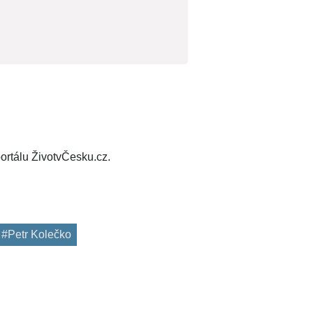
ortálu ŽivotvČesku.cz.
#Petr Kolečko