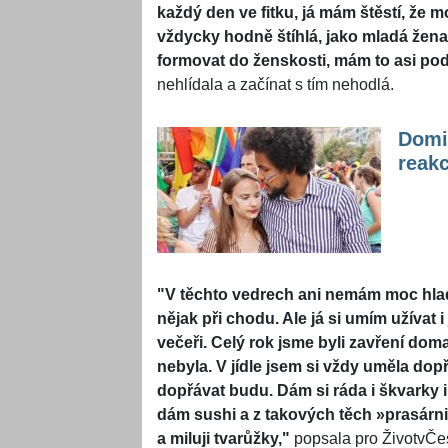
každý den ve fitku, já mám štěstí, že
vždycky hodně štíhlá, jako mladá žena 
formovat do ženskosti, mám to asi p
nehlídala a začínat s tím nehodlá.
Domin
reakc
"V těchto vedrech ani nemám moc hlad,
nějak při chodu. Ale já si umím užívat i
večeři. Celý rok jsme byli zavření doma
nebyla. V jídle jsem si vždy uměla dop
dopřávat budu. Dám si ráda i škvarky i
dám sushi a z takových těch »​prasár
a miluji tvarůžky,"
popsala pro ŽivotvČesk