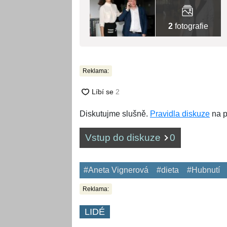
2
fotografie
Reklama:
Diskutujme slušně.
Pravidla diskuze
na p
Vstup do diskuze
0
#Aneta Vignerová
#dieta
#Hubnutí
Reklama:
LIDÉ