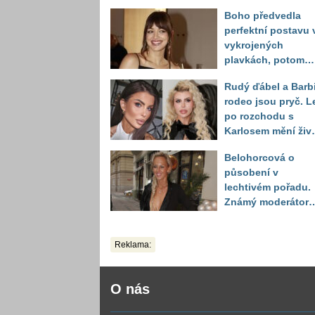
Boho předvedla
perfektní postavu 
vykrojených
plavkách, potom
ukázala realitu sv
Rudý ďábel a Barb
těla
rodeo jsou pryč. L
po rozchodu s
Karlosem mění živo
image, tleská jí i
Belohorcová o
Sandeva
působení v
lechtivém pořadu.
Známý moderátor
přiznal, že ji dírkou
sledoval pod deko
Reklama:
O nás