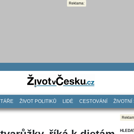
Reklama:
NTÁŘE
ŽIVOT POLITIKŮ
LIDÉ
CESTOVÁNÍ
ŽIVOTNÍ
Reklam
tvarůžky, říká k dietám
HLEDA