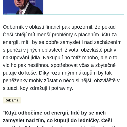
Odborník v oblasti financí pak upozornil, že pokud
Češi chtějí mít menší problémy s placením účtů za
energií, měli by se dobře zamyslet i nad zacházením
s penězi v jiných oblastech života, obzvláště pak v
nakupování jídla. Nakupují ho totiž mnoho, ale o to
víc ho pak nestihnou spotřebovat včas a zbytečně
putuje do koše. Díky rozumným nákupům by tak
peněženky mohly zůstat o něco silnější, obzvláště v
situaci, kdy zdražují i potraviny.
Reklama:
"
Když odbočíme od energií, lidé by se měli
zamyslet nad tím, co kupují do ledničky. Češi