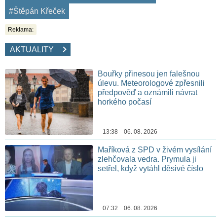
#Štěpán Křeček
Reklama:
AKTUALITY
Bouřky přinesou jen falešnou
úlevu. Meteorologové zpřesnili
předpověď a oznámili návrat
horkého počasí
13:38 06. 08. 2026
Maříková z SPD v živém vysílání
zlehčovala vedra. Prymula ji
setřel, když vytáhl děsivé číslo
07:32 06. 08. 2026