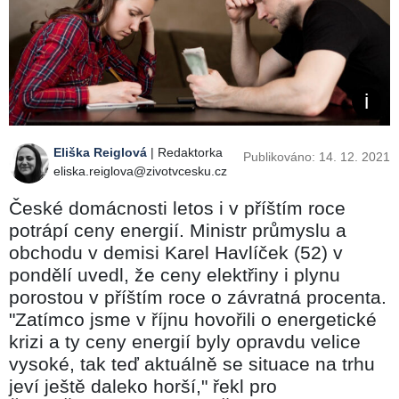
Eliška Reiglová
| Redaktorka
Publikováno: 14. 12. 2021
eliska.reiglova@zivotvcesku.cz
České domácnosti letos i v příštím roce
potrápí ceny energií. Ministr průmyslu a
obchodu v demisi Karel Havlíček (52) v
pondělí uvedl, že ceny elektřiny i plynu
porostou v příštím roce o závratná procenta.
"Zatímco jsme v říjnu hovořili o energetické
krizi a ty ceny energií byly opravdu velice
vysoké, tak teď aktuálně se situace na trhu
jeví ještě daleko horší," řekl pro