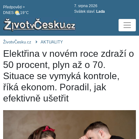
7. srpna 2026
Předpověd >
Svátek slaví:
Lada
DNES:
19°C
ŽivotvČesku.cz
AKTUALITY
Elektřina v novém roce zdraží o
50 procent, plyn až o 70.
Situace se vymyká kontrole,
říká ekonom. Poradil, jak
efektivně ušetřit