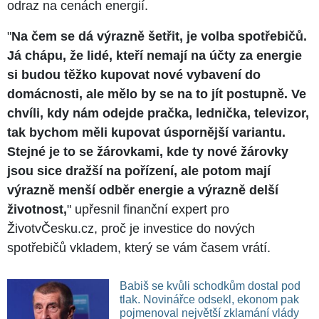
odraz na cenách energií.
"
Na čem se dá výrazně šetřit, je volba spotřebičů.
Já chápu, že lidé, kteří nemají na účty za energie
si budou těžko kupovat nové vybavení do
domácnosti, ale mělo by se na to jít postupně. Ve
chvíli, kdy nám odejde pračka, lednička, televizor,
tak bychom měli kupovat úspornější variantu.
Stejné je to se žárovkami, kde ty nové žárovky
jsou sice dražší na pořízení, ale potom mají
výrazně menší odběr energie a výrazně delší
životnost,
" upřesnil finanční expert pro
ŽivotvČesku.cz, proč je investice do nových
spotřebičů vkladem, který se vám časem vrátí.
Babiš se kvůli schodkům dostal pod
tlak. Novinářce odsekl, ekonom pak
pojmenoval největší zklamání vlády