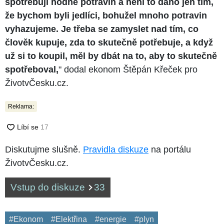
spotřebují hodně potravin a není to dáno jen tím,
že bychom byli jedlíci, bohužel mnoho potravin
vyhazujeme. Je třeba se zamyslet nad tím, co
člověk kupuje, zda to skutečně potřebuje, a když
už si to koupil, měl by dbát na to, aby to skutečně
spotřeboval,
" dodal ekonom Štěpán Křeček pro
ŽivotvČesku.cz.
Reklama:
Diskutujme slušně.
Pravidla diskuze
na portálu
ŽivotvČesku.cz.
Vstup do diskuze
33
#Ekonom
#Elektřina
#energie
#plyn