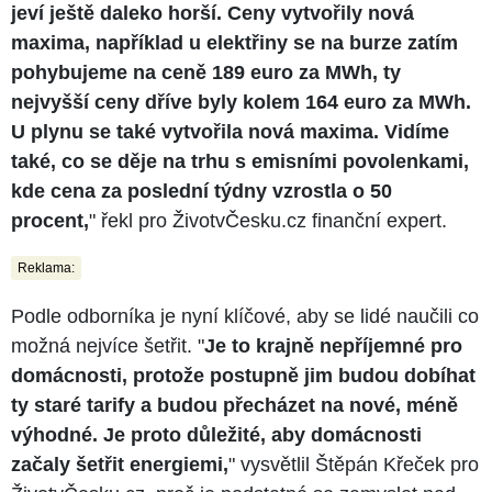
jeví ještě daleko horší. Ceny vytvořily nová
maxima, například u elektřiny se na burze zatím
pohybujeme na ceně 189 euro za MWh, ty
nejvyšší ceny dříve byly kolem 164 euro za MWh.
U plynu se také vytvořila nová maxima. Vidíme
také, co se děje na trhu s emisními povolenkami,
kde cena za poslední týdny vzrostla o 50
procent,
" řekl pro ŽivotvČesku.cz finanční expert.
Reklama:
Podle odborníka je nyní klíčové, aby se lidé naučili co
možná nejvíce šetřit. "
Je to krajně nepříjemné pro
domácnosti, protože postupně jim budou dobíhat
ty staré tarify a budou přecházet na nové, méně
výhodné. Je proto důležité, aby domácnosti
začaly šetřit energiemi,
" vysvětlil Štěpán Křeček pro