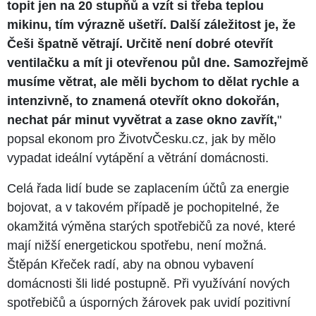
topit jen na 20 stupňů a vzít si třeba teplou
mikinu, tím výrazně ušetří. Další záležitost je, že
Češi špatně větrají. Určitě není dobré otevřít
ventilačku a mít ji otevřenou půl dne. Samozřejmě
musíme větrat, ale měli bychom to dělat rychle a
intenzivně, to znamená otevřít okno dokořán,
nechat pár minut vyvětrat a zase okno zavřít,
"
popsal ekonom pro ŽivotvČesku.cz, jak by mělo
vypadat ideální vytápění a větrání domácnosti.
Celá řada lidí bude se zaplacením účtů za energie
bojovat, a v takovém případě je pochopitelné, že
okamžitá výměna starých spotřebičů za nové, které
mají nižší energetickou spotřebu, není možná.
Štěpán Křeček radí, aby na obnou vybavení
domácnosti šli lidé postupně. Při využívání nových
spotřebičů a úsporných žárovek pak uvidí pozitivní