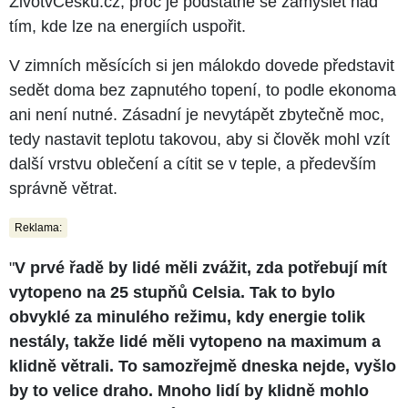
ŽivotvČesku.cz, proč je podstatné se zamyslet nad
tím, kde lze na energiích uspořit.
V zimních měsících si jen málokdo dovede představit
sedět doma bez zapnutého topení, to podle ekonoma
ani není nutné. Zásadní je nevytápět zbytečně moc,
tedy nastavit teplotu takovou, aby si člověk mohl vzít
další vrstvu oblečení a cítit se v teple, a především
správně větrat.
Reklama:
"
V prvé řadě by lidé měli zvážit, zda potřebují mít
vytopeno na 25 stupňů Celsia. Tak to bylo
obvyklé za minulého režimu, kdy energie tolik
nestály, takže lidé měli vytopeno na maximum a
klidně větrali. To samozřejmě dneska nejde, vyšlo
by to velice draho. Mnoho lidí by klidně mohlo