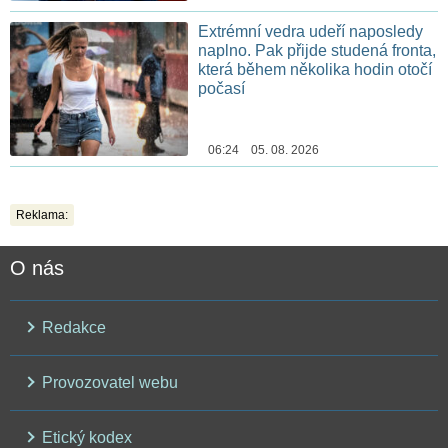
Extrémní vedra udeří naposledy
naplno. Pak přijde studená fronta,
která během několika hodin otočí
počasí
06:24 05. 08. 2026
Reklama:
O nás
Redakce
Provozovatel webu
Etický kodex