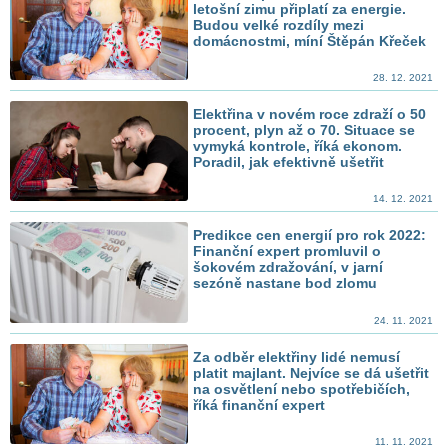
letošní zimu připlatí za energie.
Budou velké rozdíly mezi
domácnostmi, míní Štěpán Křeček
28. 12. 2021
Elektřina v novém roce zdraží o 50
procent, plyn až o 70. Situace se
vymyká kontrole, říká ekonom.
Poradil, jak efektivně ušetřit
14. 12. 2021
Predikce cen energií pro rok 2022:
Finanční expert promluvil o
šokovém zdražování, v jarní
sezóně nastane bod zlomu
24. 11. 2021
Za odběr elektřiny lidé nemusí
platit majlant. Nejvíce se dá ušetřit
na osvětlení nebo spotřebičích,
říká finanční expert
11. 11. 2021