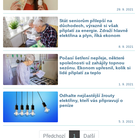
29. 9. 2021
Stát seniorům přilepší na
důchodech, výrazně si však
připlatí za energie. Zdraží hlavně
elektřina a plyn, říká ekonom
8. 9. 2021
Počasí šetření nepřeje, některé
společnosti už zahájily topnou
sezónu. Ekonom upřesnil, kolik si
lidé připlatí za teplo
1. 9. 2021
Odhalte nejčastější žrouty
elektřiny, kteří vás připravují o
peníze
5. 3. 2021
Předchozí
1
Další