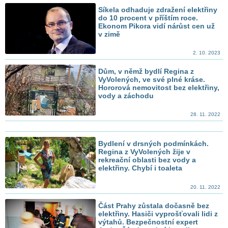
Síkela odhaduje zdražení elektřiny
do 10 procent v příštím roce.
Ekonom Pikora vidí nárůst cen už
v zimě
2. 10. 2023
Dům, v němž bydlí Regina z
VyVolených, ve své plné kráse.
Hororová nemovitost bez elektřiny,
vody a záchodu
28. 11. 2022
Bydlení v drsných podmínkách.
Regina z VyVolených žije v
rekreační oblasti bez vody a
elektřiny. Chybí i toaleta
20. 11. 2022
Část Prahy zůstala dočasně bez
elektřiny. Hasiči vyprošťovali lidi z
výtahů. Bezpečnostní expert