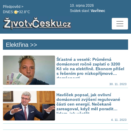
10. srpna 2026
Předpověd >
Svátek slaví:
Vavřinec
DNES:
32.8°C
Elektřina >>
Šťastné a veselé: Průměrná
domácnost ročně zaplatí o 3200
Kč víc na elektřině. Ekonom přišel
s řešením pro nízkopříjmové
domácnosti
30. 11. 2023
Havlíček popsal, jak ovlivní
domácnosti zvýšení regulované
části cen energií. Nečekaně
zareagoval, když měl poradit
lidem, jak ušetřit
4. 11. 2023