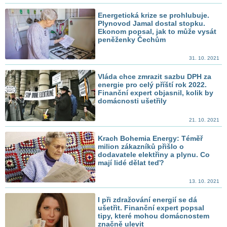
Energetická krize se prohlubuje.
Plynovod Jamal dostal stopku.
Ekonom popsal, jak to může vysát
peněženky Čechům
31. 10. 2021
Vláda chce zmrazit sazbu DPH za
energie pro celý příští rok 2022.
Finanční expert objasnil, kolik by
domácnosti ušetřily
21. 10. 2021
Krach Bohemia Energy: Téměř
milion zákazníků přišlo o
dodavatele elektřiny a plynu. Co
mají lidé dělat teď?
13. 10. 2021
I při zdražování energií se dá
ušetřit. Finanční expert popsal
tipy, které mohou domácnostem
značně ulevit