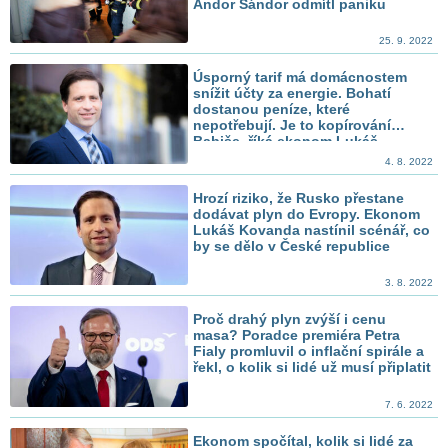
Andor Šándor odmítl paniku
25. 9. 2022
Úsporný tarif má domácnostem
snížit účty za energie. Bohatí
dostanou peníze, které
nepotřebují. Je to kopírování
Babiše, říká ekonom Lukáš
Kovanda
4. 8. 2022
Hrozí riziko, že Rusko přestane
dodávat plyn do Evropy. Ekonom
Lukáš Kovanda nastínil scénář, co
by se dělo v České republice
3. 8. 2022
Proč drahý plyn zvýší i cenu
masa? Poradce premiéra Petra
Fialy promluvil o inflační spirále a
řekl, o kolik si lidé už musí připlatit
7. 6. 2022
Ekonom spočítal, kolik si lidé za