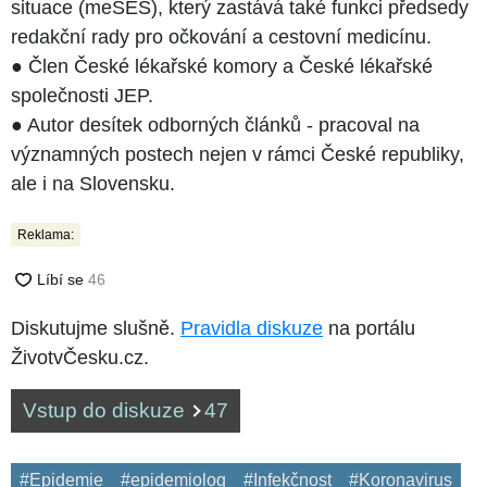
situace (meSES), který zastává také funkci předsedy
redakční rady pro očkování a cestovní medicínu.
● Člen České lékařské komory a České lékařské
společnosti JEP.
● Autor desítek odborných článků - pracoval na
významných postech nejen v rámci České republiky,
ale i na Slovensku.
Reklama:
Diskutujme slušně.
Pravidla diskuze
na portálu
ŽivotvČesku.cz.
Vstup do diskuze
47
#Epidemie
#epidemiolog
#Infekčnost
#Koronavirus