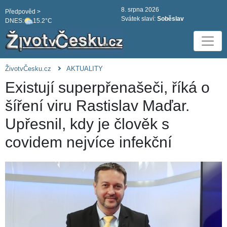
8. srpna 2026
Předpověd >
Svátek slaví:
Soběslav
DNES:
15.2°C
ŽivotvČesku.cz
AKTUALITY
Existují superpřenašeči, říká o
šíření viru Rastislav Maďar.
Upřesnil, kdy je člověk s
covidem nejvíce infekční