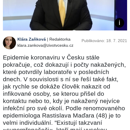
Klára Zaňková
| Redaktorka
Publikováno: 18. 7. 2021
klara.zankova@zivotvcesku.cz
Epidemie koronaviru v Česku stále
pokračuje, což dokazují i počty nakažených,
které potvrdily laboratoře v posledních
dnech. V souvislosti s ní se řeší také fakt,
jak rychle se dokáže člověk nakazit od
infikované osoby, se kterou přišel do
kontaktu nebo to, kdy je nakažený nejvíce
infekční pro své okolí. Podle renomovaného
epidemiologa Rastislava Maďara (48) je to
velmi individuální. "Existují takzvaní
»superpřenašeči«, kteří mají vysokou