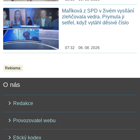
Maříková z SPD v živém vysílání
zlehčovala vedra. Prymula ji
setřel, když vytáhl děsivé číslo
07:32 06. 08. 2026
Reklama:
O nás
Redakce
Provozovatel webu
Etický kodex