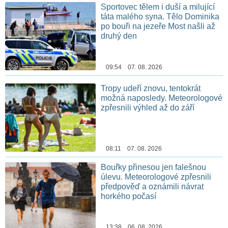
Sportovec tělem i duší a milující
táta malého syna. Tělo Dominika
po bouři na jezeře Most našli až
druhý den
09:54 07. 08. 2026
Tropy udeří znovu, tentokrát
možná naposledy. Meteorologové
zpřesnili výhled až do září
08:11 07. 08. 2026
Bouřky přinesou jen falešnou
úlevu. Meteorologové zpřesnili
předpověď a oznámili návrat
horkého počasí
13:38 06. 08. 2026