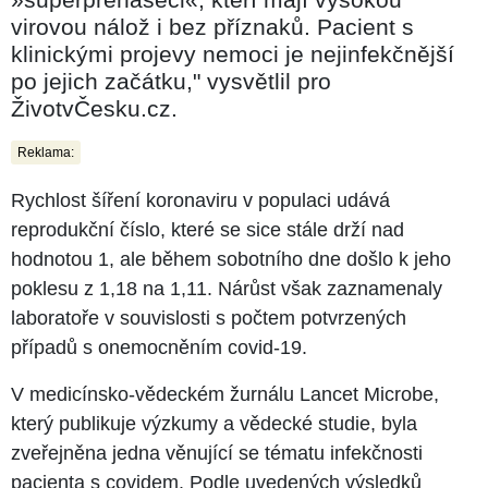
virovou nálož i bez příznaků. Pacient s
klinickými projevy nemoci je nejinfekčnější
po jejich začátku," vysvětlil pro
ŽivotvČesku.cz.
Reklama:
Rychlost šíření koronaviru v populaci udává
reprodukční číslo, které se sice stále drží nad
hodnotou 1, ale během sobotního dne došlo k jeho
poklesu z 1,18 na 1,11. Nárůst však zaznamenaly
laboratoře v souvislosti s počtem potvrzených
případů s onemocněním covid-19.
V medicínsko-vědeckém žurnálu Lancet Microbe,
který publikuje výzkumy a vědecké studie, byla
zveřejněna jedna věnující se tématu infekčnosti
pacienta s covidem. Podle uvedených výsledků