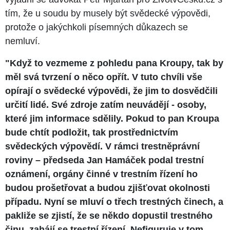
tím, že u soudu by musely být svědecké výpovědi,
protože o jakýchkoli písemných důkazech se
nemluví.
"Když to vezmeme z pohledu pana Kroupy, tak by
měl svá tvrzení o něco opřít. V tuto chvíli vše
opírají o svědecké výpovědi, že jim to dosvědčili
určití lidé. Své zdroje zatím neuvádějí - osoby,
které jim informace sdělily. Pokud to pan Kroupa
bude chtít podložit, tak prostřednictvím
svědeckých výpovědí. V rámci trestněprávní
roviny – předseda Jan Hamáček podal trestní
oznámení, orgány činné v trestním řízení ho
budou prošetřovat a budou zjišťovat okolnosti
případu. Nyní se mluví o třech trestných činech, a
pakliže se zjistí, že se někdo dopustil trestného
činu, zahájí se trestní řízení. Nefiguruje v tom