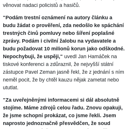
věnovat nadaci policistů a hasičů.
"Podám trestní oznámení na autory článku a
budu žádat o prověření, zda nedošlo ke spáchání
trestných činů pomluvy nebo šíření poplašné
zprávy. Podám i civilní žalobu na vydavatele a
budu požadovat 10 milionů korun jako odškodné.
Nepochybuji, že uspěji,"
uvedl Jan Hamáček na
tiskové konferenci a zdůraznil, že nejvyšší státní
zástupce Pavel Zeman jasně řekl, že z jednání s ním
neměl pocit, že by chtěl kauzu nějak zametat nebo
ututlat.
"Za uveřejněnými informacemi si dál absolutně
stojíme. Máme zdrojů celou řadu. Znovu opakuji,
že jsme schopní prokázat, co jsme řekli. Jsem
naprosto jednoznačně přesvědčen, že soud