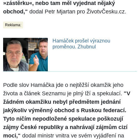
»zástěrku«, nebo tam měl vyjednat nějaký
obchod,"
dodal Petr Mjartan pro ŽivotvČesku.cz.
Reklama:
Hamáček prošel výraznou
proměnou. Zhubnul
Podle slov Hamáčka jde o nejtěžší okamžik jeho
života a článek Seznamu je plný lží a spekulací.
"V
žádném okamžiku nebyl předmětem jednání
jakýkoliv výměnný obchod s Ruskou federací.
Tyto ničím nepodložené spekulace poškozují
zájmy České republiky a nahrávají zájmům cizí
moci,"
dodal ministr vnitra ve svém vyjádření na