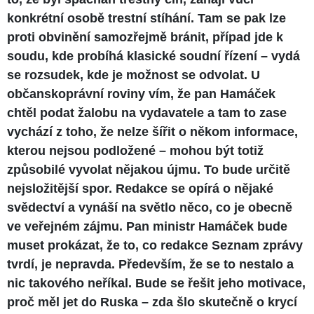
konkrétní osobě trestní stíhání. Tam se pak lze
proti obvinění samozřejmě bránit, případ jde k
soudu, kde probíhá klasické soudní řízení – vydá
se rozsudek, kde je možnost se odvolat. U
občanskoprávní roviny vím, že pan Hamáček
chtěl podat žalobu na vydavatele a tam to zase
vychází z toho, že nelze šířit o někom informace,
kterou nejsou podložené – mohou být totiž
způsobilé vyvolat nějakou újmu. To bude určitě
nejsložitější spor. Redakce se opírá o nějaké
svědectví a vynáší na světlo něco, co je obecně
ve veřejném zájmu. Pan ministr Hamáček bude
muset prokázat, že to, co redakce Seznam zprávy
tvrdí, je nepravda. Především, že se to nestalo a
nic takového neříkal. Bude se řešit jeho motivace,
proč měl jet do Ruska – zda šlo skutečně o krycí