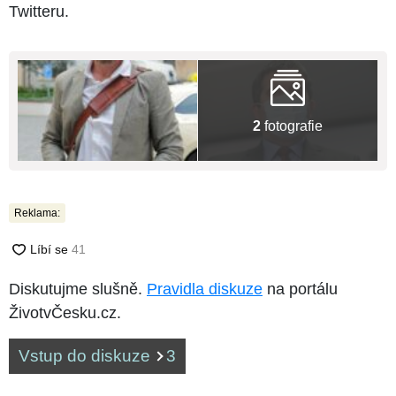
Twitteru.
2
fotografie
Reklama:
Diskutujme slušně.
Pravidla diskuze
na portálu
ŽivotvČesku.cz.
Vstup do diskuze
3