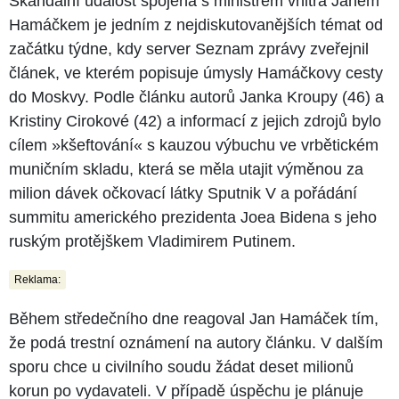
Skandální událost spojená s ministrem vnitra Janem
Hamáčkem je jedním z nejdiskutovanějších témat od
začátku týdne, kdy server Seznam zprávy zveřejnil
článek, ve kterém popisuje úmysly Hamáčkovy cesty
do Moskvy. Podle článku autorů Janka Kroupy (46) a
Kristiny Cirokové (42) a informací z jejich zdrojů bylo
cílem »kšeftování« s kauzou výbuchu ve vrbětickém
muničním skladu, která se měla utajit výměnou za
milion dávek očkovací látky Sputnik V a pořádání
summitu amerického prezidenta Joea Bidena s jeho
ruským protějškem Vladimirem Putinem.
Reklama:
Během středečního dne reagoval Jan Hamáček tím,
že podá trestní oznámení na autory článku. V dalším
sporu chce u civilního soudu žádat deset milionů
korun po vydavateli. V případě úspěchu je plánuje