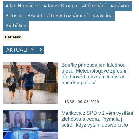
#Jan Hamáček
#Janek Kroupa
#Očkování
#právník
#Rusko
#Soud
#Trestní oznámení
#vakcína
#Vrbětice
Reklama:
AKTUALITY
Bouřky přinesou jen falešnou
úlevu. Meteorologové zpřesnili
předpověď a oznámili návrat
horkého počasí
13:38 06. 08. 2026
Maříková z SPD v živém vysílání
zlehčovala vedra. Prymula ji
setřel, když vytáhl děsivé číslo