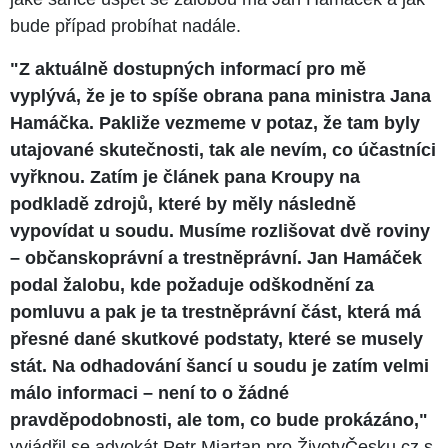
bude případ probíhat nadále.
"Z aktuálně dostupných informací pro mě
vyplývá, že je to spíše obrana pana ministra Jana
Hamáčka. Pakliže vezmeme v potaz, že tam byly
utajované skutečnosti, tak ale nevím, co účastníci
vyřknou. Zatím je článek pana Kroupy na
podkladě zdrojů, které by měly následně
vypovídat u soudu. Musíme rozlišovat dvě roviny
– občanskoprávní a trestněprávní. Jan Hamáček
podal žalobu, kde požaduje odškodnění za
pomluvu a pak je ta trestněprávní část, která má
přesné dané skutkové podstaty, které se musely
stát. Na odhadování šancí u soudu je zatím velmi
málo informaci – není to o žádné
pravděpodobnosti, ale tom, co bude prokázáno,"
vyjádřil se advokát Petr Mjartan pro ŽivotvČesku.cz s