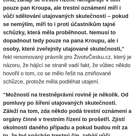
pouze pan Kroupa, ale trestní oznámení míří i
vůči sdělování utajovaných skutečností – pokud
se nemýlím, míří to i proti účastníkům tajné
schůzky, která měla proběhnout. Nemusí to
dopadnout tedy pouze na pana Kroupu, ale i
osoby, které zveřejnily utajované skutečnosti,"
řekl renomovaný právník pro ŽivotvČesku.cz, který je
názoru, že hájící se straně vadí fakt, že vůbec někdo
hovořil o tom, co se mělo řešit na zmiňované
schůzce, protože měla podléhat utajení.
"Možností na trestněprávní rovině je několik. Od
pomluvy po šíření utajovaných skutečností.
Záleží na tom, zda někdo podá trestní oznámení a
orgány činné v trestním řízení to prošetří. Zjistí
okolnosti daného případu a pokud budou mít za
to, že byl spáchán trestný čin, zahájí vůči