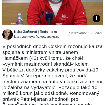
Klára Zaňková
| Redaktorka
Publikováno: 6. 5. 2021
klara.zankova@zivotvcesku.cz
V posledních dnech Českem rezonuje kauza
spojená s ministrem vnitra Janem
Hamáčkem (42) kvůli tomu, že chtěl
»vyměnit mezinárodní skandál« kolem
Vrbětic za dodávky vakcíny proti covidu-19
Sputnik V. Vicepremiér uvedl, že podá
trestní oznámení na autory článku a v řešení
je žaloba na vydavatele. Požaduje také 10
milionů korun jako odškodné. Renomovaný
právník Petr Mjartan zhodnotil pro
ŽivotvČesku.cz, jaké má šance u soudu