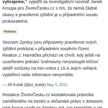
vyhrajeme,"
vyjádřil se investigativní novinář Janek
Kroupa pro ŽivotvČesku.cz s tím, že nemá žádné
obavy a pravdivost zjištění je u případného soudu
prokazatelná.
Reklama:
Seznam Zprávy jsou připraveny pravdivost svých
zjištění prokázat v případném soudním řízení.
Reakce J. Hamáčka přichází ve chvíli, kdy ještě na
uzavřeném jednání Sněmovny nevystoupili klíčoví
aktéři schůzky na min.vnitra z 15.4.Jejich veřejná
vyjádření naše informace nevyvrátila.
— Jiří Kubík (@jiri_kubik)
May 5, 2021
Redakce ŽivotvČesku.cz kontaktovala právníka
zaměřeného na trestní a občanské právo s dotazem,
jaké šance uspět se žalobou má Jan Hamáček a jak