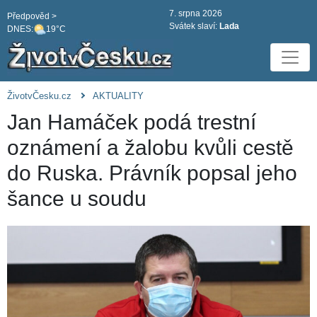
7. srpna 2026
Předpověd >
Svátek slaví:
Lada
DNES:
19°C
ŽivotvČesku.cz
AKTUALITY
Jan Hamáček podá trestní
oznámení a žalobu kvůli cestě
do Ruska. Právník popsal jeho
šance u soudu