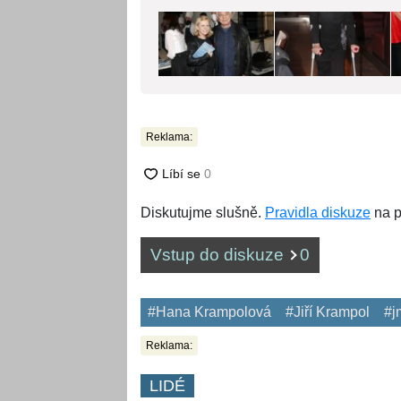
Reklama:
Diskutujme slušně.
Pravidla diskuze
na p
Vstup do diskuze
0
#Hana Krampolová
#Jiří Krampol
#j
Reklama:
LIDÉ