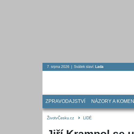
7. srpna 2026 | Svátek slaví:
Lada
ZPRAVODAJSTVÍ
NÁZORY A KOME
ŽivotvČesku.cz
LIDÉ
Jiří Krampol se 