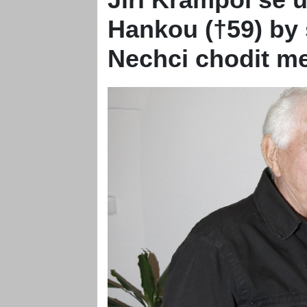
Hankou (†59) by s
Nechci chodit mez