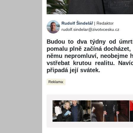
Rudolf Šindelář
| Redaktor
rudolf.sindelar@zivotvcesku.cz
Budou to dva týdny od úmrtí
pomalu plně začíná docházet, 
němu nepromluví, neobejme ho
vstřebat krutou realitu. Naví
připadá její svátek.
Reklama: