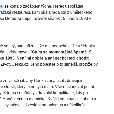
ou
se konalo začátkem týdne. Herec uspořádal
ražské restauraci, kam přišla řada lidí z uměleckého
 se kterou Krampol uzavřel sňatek 19. února 1993 v
ně sdílný, sám přiznal, že mu nedochází, že už Hanku
začal uvědomovat. "
Cítím se momentálně špatně. S
u 1993. Není mi dobře a ani nechci teď chodit
ŽivotvČesku.cz. Jeho bolest je o to silnější, protože by
se ze všech sil, aby Hanka začala žít zdravějším
strasti, kterých nebylo málo. Vše odstartoval potrat,
y. K tomu se přidaly zdravotní komplikace, kdy po
ně Haně zemřela maminka. Kvůli kombinaci alkoholu a
ti vytlačovat, jí zeslábl organismus a několikrát