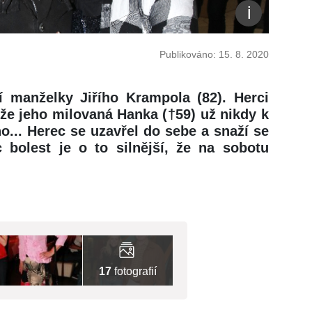
Publikováno: 15. 8. 2020
 manželky Jiřího Krampola (82). Herci
že jeho milovaná Hanka (†59) už nikdy k
... Herec se uzavřel do sebe a snaží se
c bolest je o to silnější, že na sobotu
17
fotografií