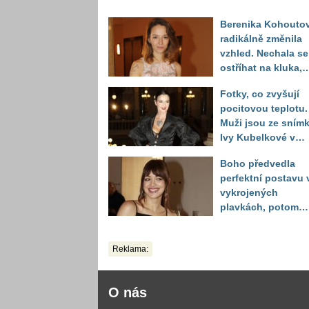
Berenika Kohouto
radikálně změnila
vzhled. Nechala se
ostříhat na kluka,
reakce fanoušků
Fotky, co zvyšují
překvapily
pocitovou teplotu.
Muži jsou ze sním
Ivy Kubelkové v
plavkách úplně pa
Boho předvedla
perfektní postavu 
vykrojených
plavkách, potom
ukázala realitu sv
těla
Reklama:
O nás