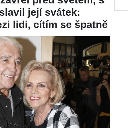
Vyhled
lavil její svátek:
i lidi, cítím se špatně