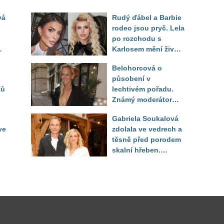
vá
Rudý ďábel a Barbie
rodeo jsou pryč. Lela
po rozchodu s
Karlosem mění život i
image, tleská jí i
Belohorcová o
Sandeva
působení v
ků
lechtivém pořadu.
Známý moderátor
f
přiznal, že ji dírkou
Gabriela Soukalová
sledoval pod dekou
ve
zdolala ve vedrech a
těsně před porodem
skalní hřeben.
ého
Partner řešil, jak
snést "těhuli"