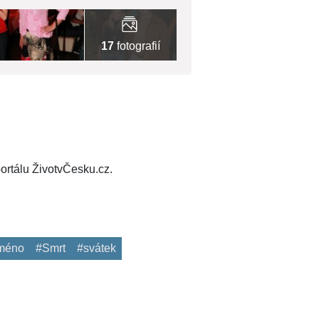
17
fotografií
ortálu ŽivotvČesku.cz.
méno
#Smrt
#svátek