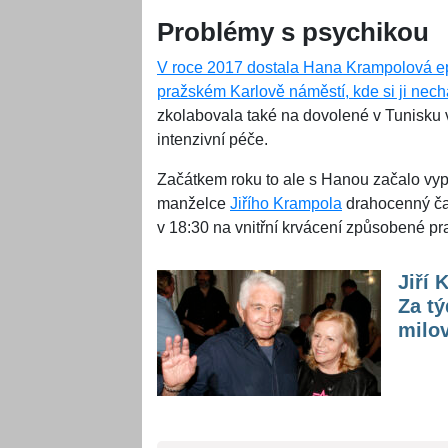
Problémy s psychikou
V roce 2017 dostala Hana Krampolová epi
pražském Karlově náměstí, kde si ji nech
zkolabovala také na dovolené v Tunisku v
intenzivní péče.
Začátkem roku to ale s Hanou začalo vypa
manželce
Jiřího Krampola
drahocenný ča
v 18:30 na vnitřní krvácení způsobené p
Jiří
Za tý
milo