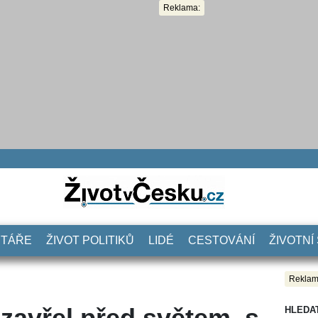
Reklama:
NTÁŘE
ŽIVOT POLITIKŮ
LIDÉ
CESTOVÁNÍ
ŽIVOTNÍ
Reklam
uzavřel před světem, s
HLEDA