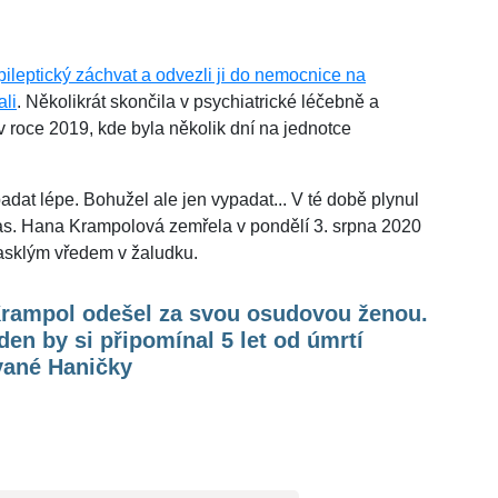
leptický záchvat a odvezli ji do nemocnice na
ali
. Několikrát skončila v psychiatrické léčebně a
 roce 2019, kde byla několik dní na jednotce
dat lépe. Bohužel ale jen vypadat... V té době plynul
s. Hana Krampolová zemřela v pondělí 3. srpna 2020
rasklým vředem v žaludku.
 Krampol odešel za svou osudovou ženou.
den by si připomínal 5 let od úmrtí
vané Haničky