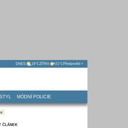
DNES:
19°C
ZÍTRA:
21°C
Předpověd >
 STYL
MÓDNÍ POLICIE
a:
T ČLÁNEK