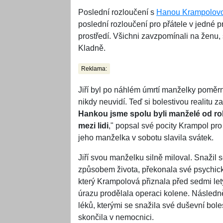
Poslední rozloučení s
Hanou Krampolov
poslední rozloučení pro přátele v jedné p
prostředí. Všichni zavzpomínali na ženu,
Kladně.
Reklama:
Jiří byl po náhlém úmrtí manželky poměr
nikdy neuvidí. Teď si bolestivou realitu 
Hankou jsme spolu byli manželé od rok
mezi lidi
," popsal své pocity Krampol pro 
jeho manželka v sobotu slavila svátek.
Jiří svou manželku silně miloval. Snažil 
způsobem života, překonala své psychické 
který Krampolová přiznala před sedmi let
úrazu prodělala operaci kolene. Násled
léků, kterými se snažila své duševní boles
skončila v nemocnici.