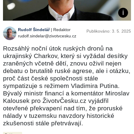
Rudolf Šindelář
| Redaktor
Publikováno: 3. 5. 2025
rudolf.sindelar@zivotvcesku.cz
Rozsáhlý noční útok ruských dronů na
ukrajinský Charkov, který si vyžádal desítky
zraněných včetně dětí, znovu oživil nejen
debatu o brutalitě ruské agrese, ale i otázku,
proč část české společnosti stále
sympatizuje s režimem Vladimira Putina.
Bývalý ministr financí a komentátor Miroslav
Kalousek pro ŽivotvČesku.cz vyjádřil
otevřené překvapení nad tím, že proruské
nálady v tuzemsku navzdory historické
zkušenosti stále přetrvávají.