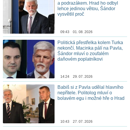
a podrazákem. Hrad ho odbyl
lehce jedinou větou, Šándor
vysvětlil proč
09:43 01. 08. 2026
Politická přestřelka kolem Turka
nekončí. Macinka pálí na Pavla,
Šándor mluví o zoufalém
daňovém poplatníkovi
14:24 29. 07. 2026
Babiš si z Pavla udělal hlavního
nepřítele. Politolog mluví o
bolavém egu i možné hře o Hrad
10:43 27. 07. 2026