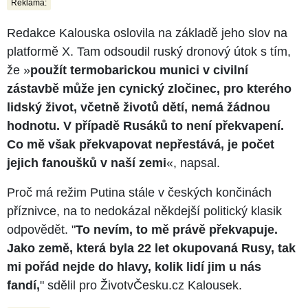
Reklama:
Redakce Kalouska oslovila na základě jeho slov na
platformě X. Tam odsoudil ruský dronový útok s tím,
že »
použít termobarickou munici v civilní
zástavbě může jen cynický zločinec, pro kterého
lidský život, včetně životů dětí, nemá žádnou
hodnotu. V případě Rusáků to není překvapení.
Co mě však překvapovat nepřestává, je počet
jejich fanoušků v naší zemi
«, napsal.
Proč má režim Putina stále v českých končinách
příznivce, na to nedokázal někdejší politický klasik
odpovědět. "
To nevím, to mě právě překvapuje.
Jako země, která byla 22 let okupovaná Rusy, tak
mi pořád nejde do hlavy, kolik lidí jim u nás
fandí,
" sdělil pro ŽivotvČesku.cz Kalousek.