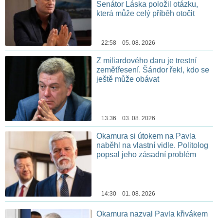
Senátor Láska položil otázku,
která může celý příběh otočit
22:58 05. 08. 2026
Z miliardového daru je trestní
zemětřesení. Šándor řekl, kdo se
ještě může obávat
13:36 03. 08. 2026
Okamura si útokem na Pavla
naběhl na vlastní vidle. Politolog
popsal jeho zásadní problém
14:30 01. 08. 2026
Okamura nazval Pavla křivákem