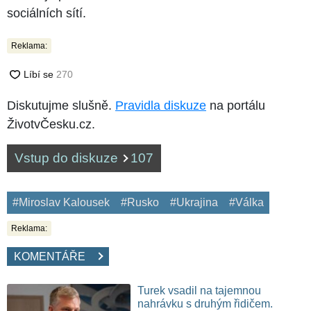
sociálních sítí.
Reklama:
Diskutujme slušně.
Pravidla diskuze
na portálu
ŽivotvČesku.cz.
Vstup do diskuze
107
#Miroslav Kalousek
#Rusko
#Ukrajina
#Válka
Reklama:
KOMENTÁŘE
Turek vsadil na tajemnou
nahrávku s druhým řidičem.