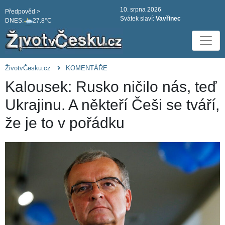
10. srpna 2026
Předpověd >
Svátek slaví:
Vavřinec
DNES:
27.8°C
ŽivotvČesku.cz
KOMENTÁŘE
Kalousek: Rusko ničilo nás, teď
Ukrajinu. A někteří Češi se tváří,
že je to v pořádku