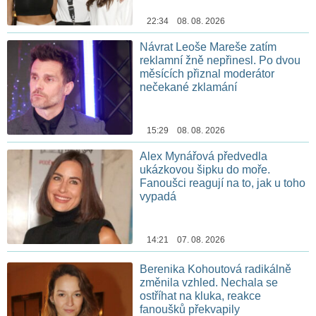
22:34 08. 08. 2026
Návrat Leoše Mareše zatím
reklamní žně nepřinesl. Po dvou
měsících přiznal moderátor
nečekané zklamání
15:29 08. 08. 2026
Alex Mynářová předvedla
ukázkovou šipku do moře.
Fanoušci reagují na to, jak u toho
vypadá
14:21 07. 08. 2026
Berenika Kohoutová radikálně
změnila vzhled. Nechala se
ostříhat na kluka, reakce
fanoušků překvapily