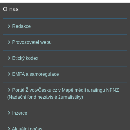
O nás
Redakce
Provozovatel webu
Etický kodex
EMFA a samoregulace
Portál ŽivotvČesku.cz v Mapě médií a ratingu NFNZ
(Nadační fond nezávislé žurnalistiky)
Inzerce
Aktuální počasí