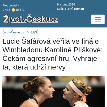
9. srpna 2026
Předpověd >
Svátek slaví:
Roman
DNES:
15.5°C
ŽivotvČesku.cz
LIDÉ
Lucie Šafářová věřila ve finále
Wimbledonu Karolíně Plíškové:
Čekám agresivní hru. Vyhraje
ta, která udrží nervy