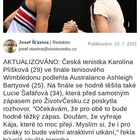
Josef Šťastna
| Redaktor
Publikováno: 10. 7. 2021
josef.stastna@zivotvcesku.cz
AKTUALIZOVÁNO: Česká tenistka Karolína
Plíšková (29) ve finále tenisového
Wimbledonu podlehla Australance Ashleigh
Bartyové (25). Na finále se hodně těšila také
Lucie Šafářová (34), která před samotným
zápasem pro ŽivotvČesku.cz poskytla
rozhovor. "Očekávám, že pro obě to bude
hodně těžký zápas. Doufám, že vyhraje
Kája, které to moc přeji. Myslím si, že i pro
diváky to bude velmi atraktivní utkání," řekla
bývalá skvělá tenistka.