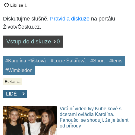
Diskutujme slušně.
Pravidla diskuze
na portálu
ŽivotvČesku.cz.
Vstup do diskuze
0
#Karolína Plíšková
#Lucie Šafářová
#Sport
#tenis
#Wimbledon
Reklama:
LIDÉ
Virální video Ivy Kubelkové s
dcerami ovládla Karolína.
Fanoušci se shodují, že je talent
od přírody