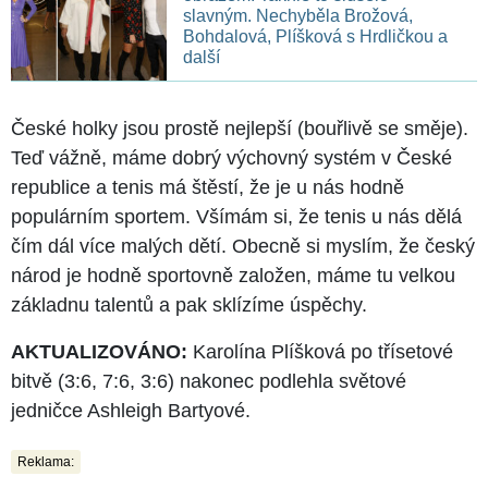
slavným. Nechyběla Brožová,
Bohdalová, Plíšková s Hrdličkou a
další
České holky jsou prostě nejlepší (bouřlivě se směje).
Teď vážně, máme dobrý výchovný systém v České
republice a tenis má štěstí, že je u nás hodně
populárním sportem. Všímám si, že tenis u nás dělá
čím dál více malých dětí. Obecně si myslím, že český
národ je hodně sportovně založen, máme tu velkou
základnu talentů a pak sklízíme úspěchy.
AKTUALIZOVÁNO:
Karolína Plíšková po třísetové
bitvě (3:6, 7:6, 3:6) nakonec podlehla světové
jedničce Ashleigh Bartyové.
Reklama: