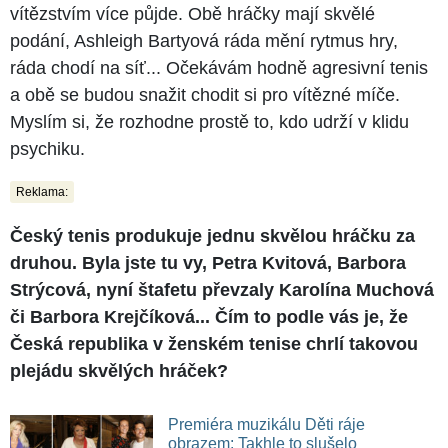
vítězstvím více půjde. Obě hráčky mají skvělé
podání, Ashleigh Bartyová ráda mění rytmus hry,
ráda chodí na síť... Očekávám hodně agresivní tenis
a obě se budou snažit chodit si pro vítězné míče.
Myslím si, že rozhodne prostě to, kdo udrží v klidu
psychiku.
Reklama:
Český tenis produkuje jednu skvělou hráčku za
druhou. Byla jste tu vy, Petra Kvitová, Barbora
Strýcová, nyní štafetu převzaly Karolína Muchová
či Barbora Krejčíková... Čím to podle vás je, že
Česká republika v ženském tenise chrlí takovou
plejádu skvělých hráček?
Premiéra muzikálu Děti ráje
obrazem: Takhle to slušelo