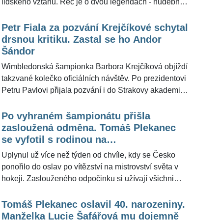
lidského vztahu. Řeč je o dvou legendách - hudební
ikoně Heleně Vondráčkové a devítinásobné vítězce
Wimbledonu Martině Navrátilové. Spolu se přibližně
Petr Fiala za pozvání Krejčíkové schytal
po roce setkaly, když někdejší světová jednička ve
drsnou kritiku. Zastal se ho Andor
dvouhře přijala pozvání »grilovat na hausbótu na
Šándor
Slapech«. Redakce ŽivotvČesku.cz získala snímky z
Wimbledonská šampionka Barbora Krejčíková objíždí
události, během které se obě slavné ženy cítily
takzvané kolečko oficiálních návštěv. Po prezidentovi
uvolněně a radostně.
Petru Pavlovi přijala pozvání i do Strakovy akademie,
kde jí pogratuloval předseda vlády Petr Fiala. Na
sociální síti X premiér sdílel video z návštěvy úspěšné
Po vyhraném šampionátu přišla
tenistky, které však sklidilo poměrně drsnou kritiku.
zasloužená odměna. Tomáš Plekanec
Naopak se Fialy zastal bezpečnostní expert a
se vyfotil s rodinou na
komentátor Andor Šándor, který pro ŽivotvČesku.cz
nejromantičtějším místě v Paříži
Uplynul už více než týden od chvíle, kdy se Česko
uvedl, že nevidí na takové návštěvě nic špatného.
ponořilo do oslav po vítězství na mistrovství světa v
Zároveň ale dodal, že tato věc je dvojstranná.
hokeji. Zaslouženého odpočinku si užívají všichni
Úspěšný sportovec pozvání může, ale nemusí
členové reprezentačního týmu. Asistent kouče a
přijmout.
bývalý hokejový útočník Tomáš Plekanec vyvezl svou
Tomáš Plekanec oslavil 40. narozeniny.
rodinu do Francie, kde si užívají společně stráveného
Manželka Lucie Šafářová mu dojemně