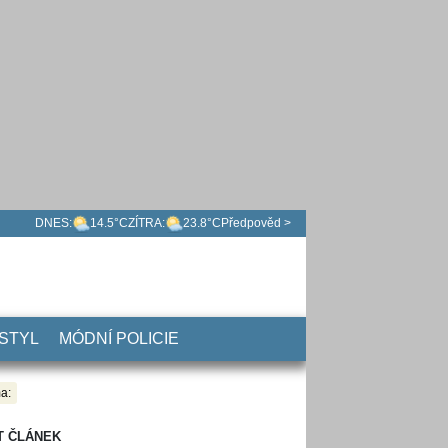
DNES:
14.5°C
ZÍTRA:
23.8°C
Předpověd >
 STYL
MÓDNÍ POLICIE
a:
T ČLÁNEK