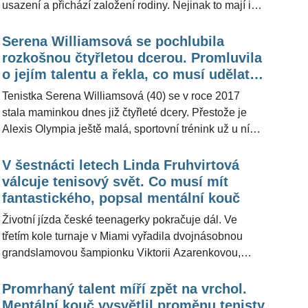
usazení a přichází založení rodiny. Nejinak to mají i
české slavné tenistky, které během let dokázaly získat
na kurtech mnoho prestižních ocenění. Zatímco
Serena Williamsová se pochlubila
Barbora Strýcová (36) na sociální síti dala najevo, že
rozkošnou čtyřletou dcerou. Promluvila
jí schází Wimbledon, Lucie Šafářová (35) pro
o jejím talentu a řekla, co musí udělat,
ŽivotvČesku.cz řekla, že už by neměnila a na
aby byla světová hvězda
Tenistka Serena Williamsová (40) se v roce 2017
turnajový okruh by se nevrátila.
stala maminkou dnes již čtyřleté dcery. Přestože je
Alexis Olympia ještě malá, sportovní trénink už u ní
není brán na lehkou váhu a po kurtu už se prohání
jako zkušená tenistka. Nadání má nepochybně v
V šestnácti letech Linda Fruhvirtová
genech. Její slavná maminka prozradila, jaké má s
válcuje tenisový svět. Co musí mít
holčičkou plány.
fantastického, popsal mentální kouč
Životní jízda české teenagerky pokračuje dál. Ve
třetím kole turnaje v Miami vyřadila dvojnásobnou
grandslamovou šampionku Viktorii Azarenkovou,
která za stavu 2:6, 0:3 zápas vzdala. „Žiju si svůj sen,“
zářila po zisku dalšího cenného vítězství Linda
Promrhaný talent míří zpět na vrchol.
Fruhvirtová (16). Mentální kouč David Vavruška pro
Mentální kouč vysvětlil proměnu tenisty