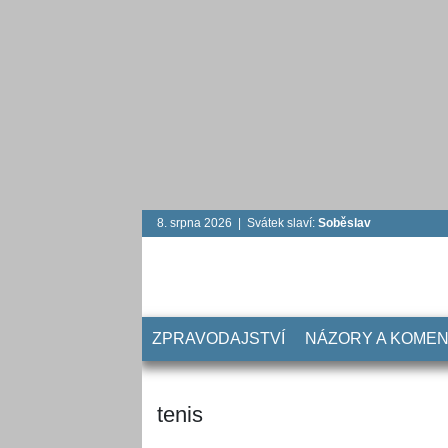
8. srpna 2026 | Svátek slaví:
Soběslav
ZPRAVODAJSTVÍ
NÁZORY A KOME
tenis