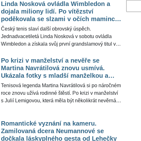
Linda Nosková ovládla Wimbledon a
Vyhled
dojala miliony lidí. Po vítězství
poděkovala se slzami v očích mamince
do nebe
Český tenis slaví další obrovský úspěch.
Jednadvacetiletá Linda Nosková v sobotu ovládla
Wimbledon a získala svůj první grandslamový titul v
kariéře. V historickém ryze českém finále porazila
Karolínu Muchovou ve třech setech. Po největším
Po krizi v manželství a nevěře se
triumfu svého života ale mladá Češka ukázala, že
Martina Navrátilová znovu usmívá.
existují věci mnohem důležitější než sportovní trofeje.
Ukázala fotky s mladší manželkou a
V emotivní závěrečné řeči věnovala vzpomínku své
syny
Tenisová legenda Martina Navrátilová si po náročném
mamince Ivaně, která zemřela 30. června 2024 po
roce znovu užívá rodinné štěstí. Po krizi v manželství
dlouhém boji s rakovinou. Nosková se při svých
s Julií Lemigovou, která měla být několikrát nevěrná,
slovech neubránila slzám a dojala nejen přítomné na
se tenistce podařilo zachovat rodinnou pohodu a
kurtu, ale také miliony televizních diváků po celém
užívat si chvíle se svou manželkou a dvěma
světě.
Romantické vyznání na kameru.
adoptivními syny. Devítinásobná vítězka Wimbledonu
Zamilovaná dcera Neumannové se
před rokem v létě navštívila na Slapech svou
dočkala láskyplného gesta od Lehečky
dlouholetou přítelkyni Helenu Vondráčkovou.