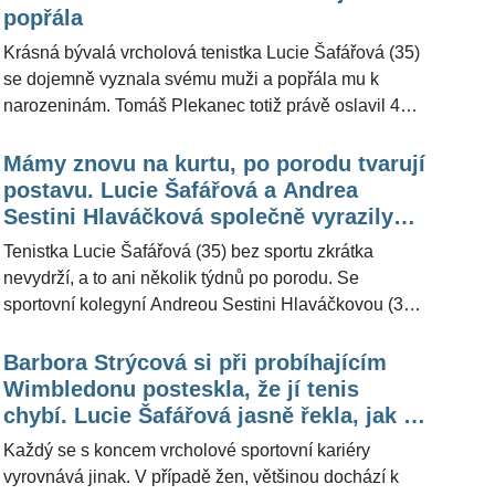
času. Rodinný snímek u Eiffelovy věže sdílela na
popřála
sociální síti neméně slavná Plekancova manželka
Krásná bývalá vrcholová tenistka Lucie Šafářová (35)
Lucie Šafářová. Bývalá úspěšná tenistka pro
se dojemně vyznala svému muži a popřála mu k
ŽivotvČesku.cz prozradila, jaký je její muž tatínek.
narozeninám. Tomáš Plekanec totiž právě oslavil 40.
narozeniny. Manželovi popřála především dostatek sil
na jejich životní tempo, které je se dvěma dětmi
Mámy znovu na kurtu, po porodu tvarují
skutečně závratné. Dvojice se netají tím, že se do
postavu. Lucie Šafářová a Andrea
budoucna nebrání dalšímu rozšíření rodiny.
Sestini Hlaváčková společně vyrazily
"Necháváme to na přírodě," uvedla pro
oprášit rakety
Tenistka Lucie Šafářová (35) bez sportu zkrátka
ŽivotvČesku.cz nedávno pohledná manželka
nevydrží, a to ani několik týdnů po porodu. Se
oslavence. Redakce ŽivotvČesku.cz se pokoušela
sportovní kolegyní Andreou Sestini Hlaváčkovou (35),
pohlednou sportovkyni oslovit s dotazem, jak jubileum
která rovněž nedávno ukončila kariéru z důvodu
manžela oslavili, ale neúspěšně.
mateřských povinností, si proto vyrazily na kurt, kde
Barbora Strýcová si při probíhajícím
provětraly nejen rakety, ale také děti, jak je vidět ve
Wimbledonu posteskla, že jí tenis
videu, které zveřejnily na sociální síti. "Baví mě
chybí. Lucie Šafářová jasně řekla, jak to
sportovat s manželem i přáteli," sdělila Lucie
bude s jejím návratem
Každý se s koncem vrcholové sportovní kariéry
Šafářová pro ŽivotvČesku.cz.
vyrovnává jinak. V případě žen, většinou dochází k