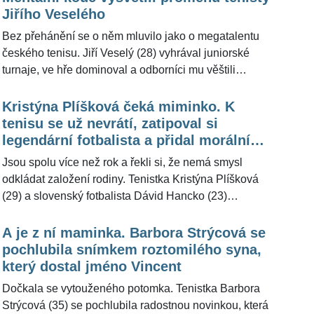
ŽivotvČesku.cz popsal, v čem musí být mladý
Jiřího Veselého
sportovec silný, aby předváděl výjimečné výkony.
Bez přehánění se o něm mluvilo jako o megatalentu
českého tenisu. Jiří Veselý (28) vyhrával juniorské
turnaje, ve hře dominoval a odborníci mu věštili
zářnou budoucnost. Ta ale nepřišla, zklamání střídalo
zklamání. Až do teď. V posledních zápasech předvádí
Kristýna Plíšková čeká miminko. K
skvělý tenis a fanoušci jásají. Co může být tajemstvím
tenisu se už nevrátí, zatipoval si
změny vysvětlil pro ŽivotvČesku.cz mentální kouč
legendární fotbalista a přidal morální
David Vavruška.
apel pro budoucího tatínka
Jsou spolu více než rok a řekli si, že nemá smysl
odkládat založení rodiny. Tenistka Kristýna Plíšková
(29) a slovenský fotbalista Dávid Hancko (23)
oznámili, že příští Vánoce už budou slavit ve třech.
"Hned mě napadlo, že jsme přišli o super tenistku. Na
A je z ní maminka. Barbora Strýcová se
kurty se už nevrátí. Ale oběma hlavně gratuluji,"
pochlubila snímkem roztomilého syna,
vyjádřil se pro ŽivotvČesku.cz s širokým úsměvem
který dostal jméno Vincent
legendární fotbalista Ladislav Vízek (66).
Dočkala se vytouženého potomka. Tenistka Barbora
Strýcová (35) se pochlubila radostnou novinkou, která