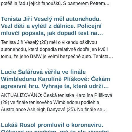
potěšila řadu jejích fanoušků. S partnerem Petrem
Matějčkem se jim narodil syn, který dostal jméno
Vincent. Již dříve, když pyšná maminka oznámila svůj
Tenista Jiří Veselý měl autonehodu.
požehnaný stav, jí řada přátel poslala přejícný vzkaz.
Vezl děti a vylétl z dálnice. Policejní
"Pusu všem třem," vzkázala přes ŽivotvČesku.cz
mluvčí popsala, jak dopadl test na
manželka Lukáše Rosola (35).
alkohol
Tenista Jiří Veselý (28) měl o víkendu ošklivou
autonehodu, která dopadla relativně dobře jen kvůli
tomu, že jeho BMW je velmi bezpečné auto. Tenista
zřejmě nezvládl řízení na kluzké silnici a vůz s celou
rodinou vyletěl z dálnice. "Řidič pravděpodobně
Lucie Šafářová věřila ve finále
nepřizpůsobil rychlost jízdy stavu komunikace, pršelo,
Wimbledonu Karolíně Plíškové: Čekám
dálnice byla mokrá," uvedla pro ŽivotvČesku.cz
agresivní hru. Vyhraje ta, která udrží
policejní mluvčí Michaela Richterová.
nervy
AKTUALIZOVÁNO: Česká tenistka Karolína Plíšková
(29) ve finále tenisového Wimbledonu podlehla
Australance Ashleigh Bartyové (25). Na finále se
hodně těšila také Lucie Šafářová (34), která před
samotným zápasem pro ŽivotvČesku.cz poskytla
Lukáš Rosol promluvil o koronaviru.
rozhovor. "Očekávám, že pro obě to bude hodně těžký
Očkovat se nechám, má to ale zásadní