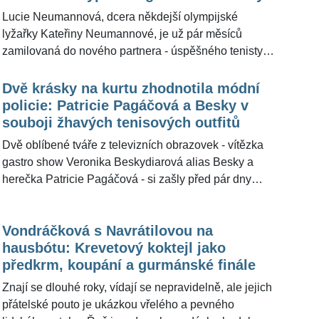
Povedenou návštěvu zpěvačka pro ŽivotvČesku.cz
Lucie Neumannová, dcera někdejší olympijské
tehdy popsala.
lyžařky Kateřiny Neumannové, je už pár měsíců
zamilovaná do nového partnera - úspěšného tenisty
Jiřího Lehečky. Ten nyní bojuje na prvním letošním
grandslamovém turnaji »Australian Open«. Partneři
Dvě krásky na kurtu zhodnotila módní
se kvůli vzdálenosti dlouho neuvidí. Půvabná
policie: Patricie Pagáčová a Besky v
blondýnka se ale dočkala krásného gesta, když
souboji žhavých tenisových outfitů
Lehečka na kameru, která ho zabírala na kurtu po
Dvě oblíbené tváře z televizních obrazovek - vítězka
turnaji, namaloval písmeno L v srdíčku. Lucie před
gastro show Veronika Beskydiarová alias Besky a
Lehečkou zažila zklamání v lásce, když její někdejší
herečka Patricie Pagáčová - si zašly před pár dny
partner Oliver Průcha krátce po rozchodu odletěl
nezávisle na sobě na tenis. Ve slušivých oblečcích se
hledat lásku na Kanárské ostrovy v rámci reality show.
nechaly vyfotit na sociální síť, a tak se nabízí srovnání
Psycholog pro ŽivotvČesku.cz uvedl, že po rozchodu
Vondráčková s Navrátilovou na
obou šarmantních dam. Redakce ŽivotvČesku.cz se
by se měl člověk zamilovat nejméně po roce.
hausbótu: Krevetový koktejl jako
rozhodla obě oblíbené umělkyně v rámci módní
předkrm, koupání a gurmánské finále
policie zhodnotit.
Znají se dlouhé roky, vídají se nepravidelně, ale jejich
přátelské pouto je ukázkou vřelého a pevného