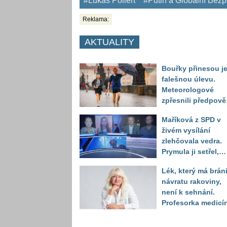
#Lukáš Pollert
#Putin a Globální Bez
Reklama:
AKTUALITY
Bouřky přinesou j
falešnou úlevu.
Meteorologové
zpřesnili předpov
a oznámili návrat
Maříková z SPD v
horkého počasí
živém vysílání
zlehčovala vedra.
Prymula ji setřel,
když vytáhl děsivé
Lék, který má bráni
číslo
návratu rakoviny,
není k sehnání.
Profesorka medicí
promluvila jako
pacientka