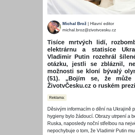
Michal Brož
| Hlavní editor
michal.broz@zivotvcesku.cz
Tisíce mrtvých lidí, rozbom
elektrárnu a statisíce Ukr
Vladimir Putin rozehrál šílen
otázku, jestli se zbláznil, 
možnosti se kloní bývalý oly
(51). „Bojím se, že může 
ŽivotvČesku.cz o ruském prezi
Reklama:
Děsivým informacím o dění na Ukrajině pr
hygieny bylo žádoucí. Obrazy utrpení a be
Ruska, naposledy noční střelbou na největ
nepochybuje o tom, že Vladimir Putin muse