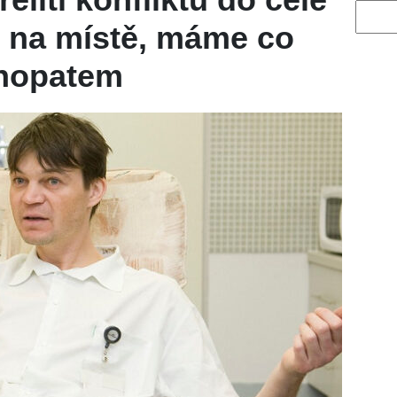
Vyhled
e na místě, máme co
chopatem