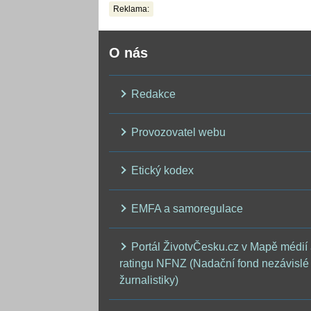
Reklama:
O nás
Redakce
Provozovatel webu
Etický kodex
EMFA a samoregulace
Portál ŽivotvČesku.cz v Mapě médií
ratingu NFNZ (Nadační fond nezávislé
žurnalistiky)