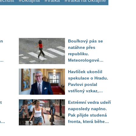
pečnost
#Ukrajina
#Válka
#Válka na Ukrajině
en
Bouřkový pás se
natáhne přes
republiku.
ěď
Meteorologové
zpřesnili lokality pod
Havlíček ukončil
výstrahou, kde hrozí
spekulace o Hradu.
kroupy a prudký vítr
Pavlovi poslal
vstřícný vzkaz,
Decroix pak tvrdě
t
Extrémní vedra udeří
setřel
naposledy naplno.
Pak přijde studená
ny
fronta, která během
několika hodin otočí
počasí