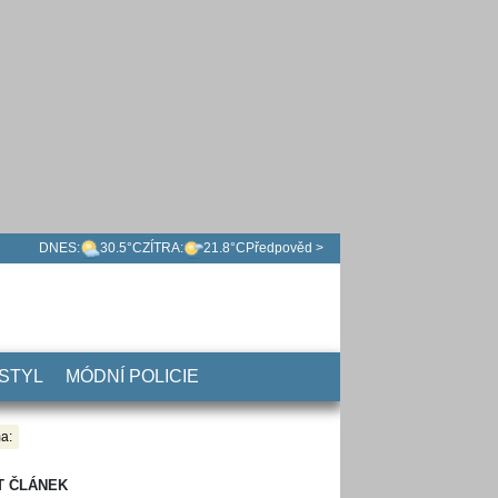
DNES:
30.5°C
ZÍTRA:
21.8°C
Předpověd >
 STYL
MÓDNÍ POLICIE
a:
T ČLÁNEK