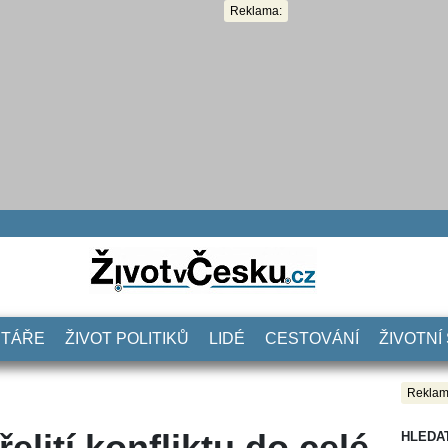
Reklama:
NTÁŘE
ŽIVOT POLITIKŮ
LIDÉ
CESTOVÁNÍ
ŽIVOTNÍ
Reklam
elití konfliktu do celé
HLEDA