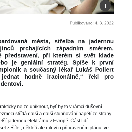
Publikováno: 4. 3. 2022
bardovaná města, střelba na jadernou
ajinců prchajících západním směrem.
é představení, při kterém si svět klade
nebo je geniální stratég. Spíše k první
mpionik a současný lékař Lukáš Pollert
jednat hodně iracionálně,“ řekl pro
dentovi.
akticky nelze uniknout, byť by to v rámci duševní
zmoci střídá další a další stupňování napětí ze strany
ší jadernou elektrárnu v Evropě. Část lidí
l zešílet, někteří ale mluví o připraveném plánu, ve