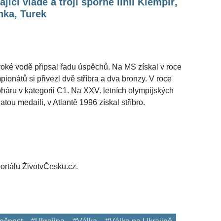
ající vládě a trojí sporné linii Klempíř,
nka, Turek
ivoké vodě připsal řadu úspěchů. Na MS získal v roce
ionátů si přivezl dvě stříbra a dva bronzy. V roce
háru v kategorii C1. Na XXV. letních olympijských
tou medaili, v Atlantě 1996 získal stříbro.
ortálu ŽivotvČesku.cz.