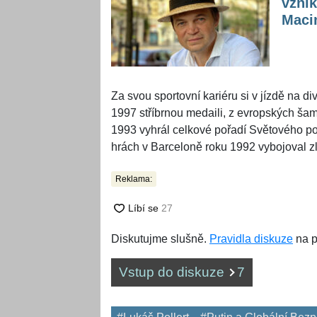
vznik
Maci
Za svou sportovní kariéru si v jízdě na d
1997 stříbrnou medaili, z evropských šamp
1993 vyhrál celkové pořadí Světového po
hrách v Barceloně roku 1992 vybojoval zla
Reklama:
Diskutujme slušně.
Pravidla diskuze
na p
Vstup do diskuze
7