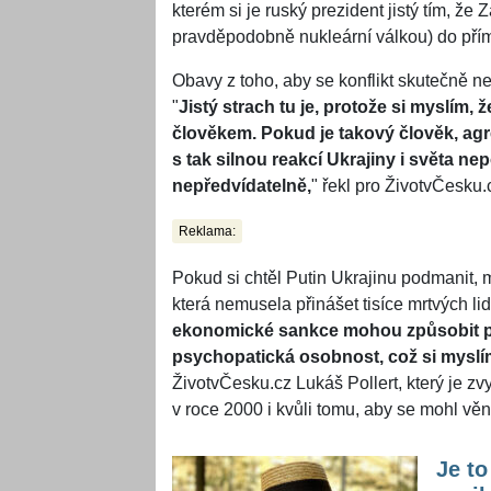
kterém si je ruský prezident jistý tím, ž
pravděpodobně nukleární válkou) do přím
Obavy z toho, aby se konflikt skutečně ne
"
Jistý strach tu je, protože si myslím
člověkem. Pokud je takový člověk, agr
s tak silnou reakcí Ukrajiny i světa ne
nepředvídatelně,
" řekl pro ŽivotvČesku.
Reklama:
Pokud si chtěl Putin Ukrajinu podmanit, m
která nemusela přinášet tisíce mrtvých lidí
ekonomické sankce mohou způsobit pá
psychopatická osobnost, což si myslím,
ŽivotvČesku.cz Lukáš Pollert, který je zv
v roce 2000 i kvůli tomu, aby se mohl vě
Je to