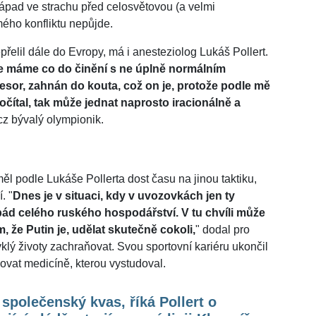
e Západ ve strachu před celosvětovou (a velmi
ého konfliktu nepůjde.
přelil dále do Evropy, má i anesteziolog Lukáš Pollert.
, že máme co do činění s ne úplně normálním
esor, zahnán do kouta, což on je, protože podle mě
počítal, tak může jednat naprosto iracionálně a
cz bývalý olympionik.
ěl podle Lukáše Pollerta dost času na jinou taktiku,
. "
Dnes je v situaci, kdy v uvozovkách jen ty
d celého ruského hospodářství. V tu chvíli může
 že Putin je, udělat skutečně cokoli,
" dodal pro
yklý životy zachraňovat. Svou sportovní kariéru ukončil
novat medicíně, kterou vystudoval.
 společenský kvas, říká Pollert o