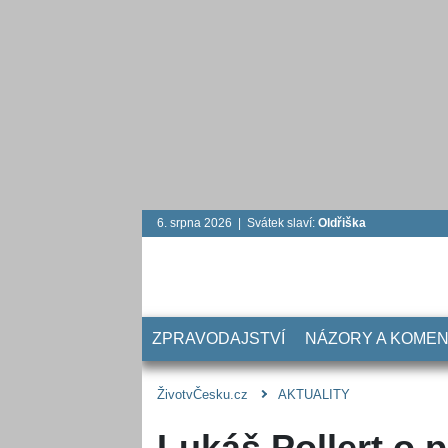
6. srpna 2026 | Svátek slaví:
Oldřiška
ZPRAVODAJSTVÍ
NÁZORY A KOME
ŽivotvČesku.cz
AKTUALITY
Lukáš Pollert o př