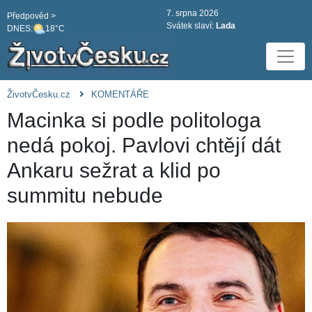
7. srpna 2026
Předpověd >
Svátek slaví:
Lada
DNES:
18°C
ŽivotvČesku.cz
KOMENTÁŘE
Macinka si podle politologa
nedá pokoj. Pavlovi chtějí dát
Ankaru sežrat a klid po
summitu nebude