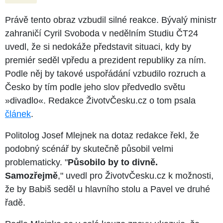
Právě tento obraz vzbudil silné reakce. Bývalý ministr
zahraničí Cyril Svoboda v nedělním Studiu ČT24
uvedl, že si nedokáže představit situaci, kdy by
premiér seděl vpředu a prezident republiky za ním.
Podle něj by takové uspořádání vzbudilo rozruch a
Česko by tím podle jeho slov předvedlo světu
»divadlo«. Redakce ŽivotvČesku.cz o tom psala
článek
.
Politolog Josef Mlejnek na dotaz redakce řekl, že
podobný scénář by skutečně působil velmi
problematicky. "
Působilo by to divně.
Samozřejmě
," uvedl pro ŽivotvČesku.cz k možnosti,
že by Babiš seděl u hlavního stolu a Pavel ve druhé
řadě.