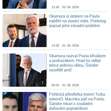
13:36 03. 08. 2026
Okamura si útokem na Pavla
naběhl na vlastní vidle. Politolog
popsal jeho zásadní problém
14:30 01. 08. 2026
Okamura nazval Pavla křivákem
a podrazákem. Hrad ho odbyl
lehce jedinou větou, Šándor
vysvětlil proč
09:43 01. 08. 2026
Politická přestřelka kolem Turka
nekončí. Macinka pálí na Pavla,
Šándor mluví o zoufalém
daňovém poplatníkovi