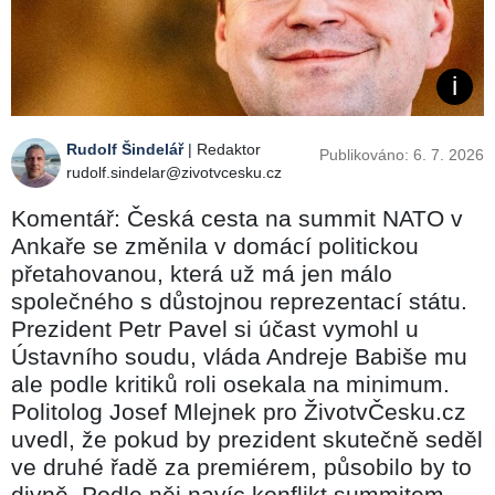
Rudolf Šindelář
| Redaktor
Publikováno: 6. 7. 2026
rudolf.sindelar@zivotvcesku.cz
Komentář: Česká cesta na summit NATO v
Ankaře se změnila v domácí politickou
přetahovanou, která už má jen málo
společného s důstojnou reprezentací státu.
Prezident Petr Pavel si účast vymohl u
Ústavního soudu, vláda Andreje Babiše mu
ale podle kritiků roli osekala na minimum.
Politolog Josef Mlejnek pro ŽivotvČesku.cz
uvedl, že pokud by prezident skutečně seděl
ve druhé řadě za premiérem, působilo by to
divně. Podle něj navíc konflikt summitem