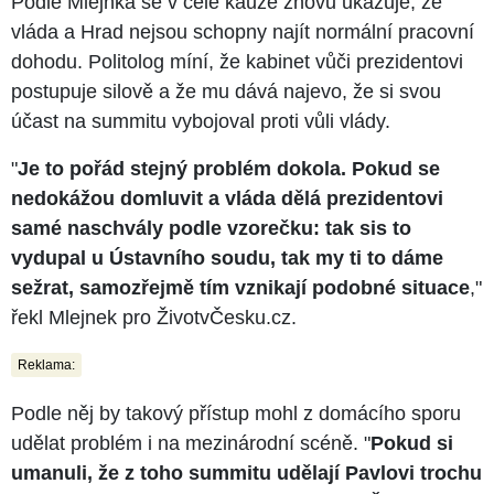
Podle Mlejnka se v celé kauze znovu ukazuje, že
vláda a Hrad nejsou schopny najít normální pracovní
dohodu. Politolog míní, že kabinet vůči prezidentovi
postupuje silově a že mu dává najevo, že si svou
účast na summitu vybojoval proti vůli vlády.
"
Je to pořád stejný problém dokola. Pokud se
nedokážou domluvit a vláda dělá prezidentovi
samé naschvály podle vzorečku: tak sis to
vydupal u Ústavního soudu, tak my ti to dáme
sežrat, samozřejmě tím vznikají podobné situace
,"
řekl Mlejnek pro ŽivotvČesku.cz.
Reklama:
Podle něj by takový přístup mohl z domácího sporu
udělat problém i na mezinárodní scéně. "
Pokud si
umanuli, že z toho summitu udělají Pavlovi trochu