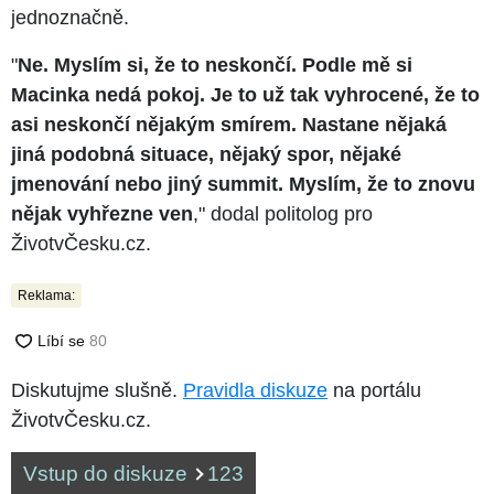
jednoznačně.
"
Ne. Myslím si, že to neskončí. Podle mě si
Macinka nedá pokoj. Je to už tak vyhrocené, že to
asi neskončí nějakým smírem. Nastane nějaká
jiná podobná situace, nějaký spor, nějaké
jmenování nebo jiný summit. Myslím, že to znovu
nějak vyhřezne ven
," dodal politolog pro
ŽivotvČesku.cz.
Reklama:
Diskutujme slušně.
Pravidla diskuze
na portálu
ŽivotvČesku.cz.
Vstup do diskuze
123