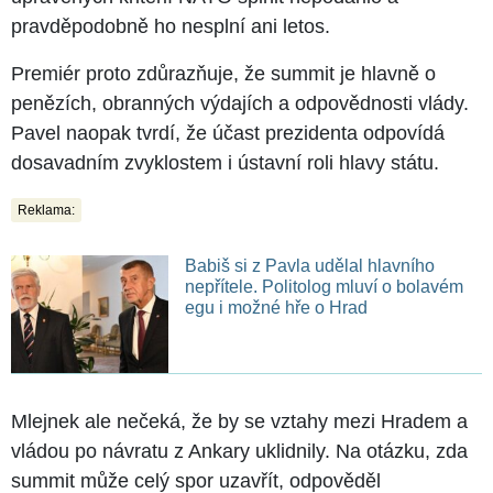
pravděpodobně ho nesplní ani letos.
Premiér proto zdůrazňuje, že summit je hlavně o
penězích, obranných výdajích a odpovědnosti vlády.
Pavel naopak tvrdí, že účast prezidenta odpovídá
dosavadním zvyklostem i ústavní roli hlavy státu.
Reklama:
Babiš si z Pavla udělal hlavního
nepřítele. Politolog mluví o bolavém
egu i možné hře o Hrad
Mlejnek ale nečeká, že by se vztahy mezi Hradem a
vládou po návratu z Ankary uklidnily. Na otázku, zda
summit může celý spor uzavřít, odpověděl