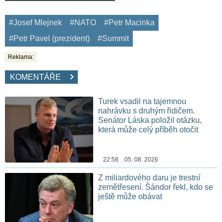
#Josef Mlejnek
#NATO
#Petr Macinka
#Petr Pavel (prezident)
#Summit
Reklama:
KOMENTÁŘE
Turek vsadil na tajemnou
nahrávku s druhým řidičem.
Senátor Láska položil otázku,
která může celý příběh otočit
22:58 05. 08. 2026
Z miliardového daru je trestní
zemětřesení. Šándor řekl, kdo se
ještě může obávat