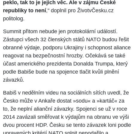
peklo, tak to je jejich věc. Ale v zájmu České
republiky to není
," doplnil pro ŽivotvČesku.cz
politolog.
Summit přitom nebude jen protokolární událostí.
Zástupci všech 32 členských států NATO budou řešit
obranné výdaje, podporu Ukrajiny i schopnost aliance
reagovat na bezpečnostní hrozby. Očekává se také
účast amerického prezidenta Donalda Trumpa, který
podle Babiše bude na spojence tlačit kvůli plnění
závazků.
Babiš v nedělním videu na sociálních sítích uvedl, že
Česko může v Ankaře dostat »sodu« a »kartáč« za
to, že neplní alianční závazky. Spojenci se už v roce
2014 zavázali směřovat k výdajům na obranu ve výši
dvou procent HDP. Česku se tento závazek loni podle
upravených kritérií NATO splnit nepodařilo a