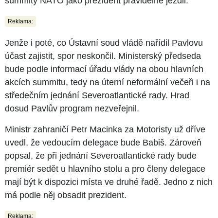
summity NATO jako prezident pravidelně jezdil.
Reklama:
Jenže i poté, co Ústavní soud vládě nařídil Pavlovu
účast zajistit, spor neskončil. Ministerský předseda
bude podle informací úřadu vlády na obou hlavních
akcích summitu, tedy na úterní neformální večeři i na
středečním jednání Severoatlantické rady. Hrad
dosud Pavlův program nezveřejnil.
Ministr zahraničí Petr Macinka za Motoristy už dříve
uvedl, že vedoucím delegace bude Babiš. Zároveň
popsal, že při jednání Severoatlantické rady bude
premiér sedět u hlavního stolu a pro členy delegace
mají být k dispozici místa ve druhé řadě. Jedno z nich
má podle něj obsadit prezident.
Reklama: