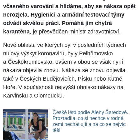
včasného varování a hlídáme, aby se nákaza opět
nerozjela. Hygienici a armádní testovací týmy
odvádí skvělou práci. Pomáhá jim chytrá
karanténa
, je přesvědčen ministr zdravotnictví.
Nově oblasti, ve kterých byl v posledních týdnech
nulový výskyt koronaviru, byly Pelhřimovsko
a Českokrumlovsko, ovšem v obou se však nyní
nákaza objevila znovu. Nákaza se znovu objevila
také v Českých Budějovicích, Písku nebo Kutné
Hoře. V současnosti nejvyšší ohnisko nákazy na
Karvinsku a Olomoucku.
České léto podle Aleny Šeredové.
Prozradila, co si nechce v rodné
zemi nechat ujít a na co se nejvíc
těší