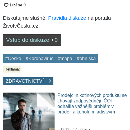
Diskutujme slušně.
Pravidla diskuze
na portálu
ŽivotvČesku.cz.
Vstup do diskuze
0
#Česko
#Koronavirus
#mapa
#ohniska
Reklama:
ZDRAVOTNICTVÍ
Prodejci nikotinových produktů se
chovají zodpovědněji, ČOI
odhalila vážnější problém v
prodeji alkoholu mladistvým
13:13 17. 06. 2025