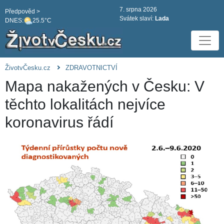
7. srpna 2026
Předpověd >
Svátek slaví:
Lada
DNES:
25.5°C
ŽivotvČesku.cz
ZDRAVOTNICTVÍ
Mapa nakažených v Česku: V
těchto lokalitách nejvíce
koronavirus řádí