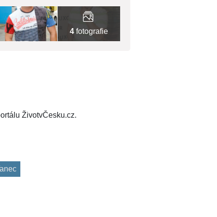
4
fotografie
ortálu ŽivotvČesku.cz.
anec