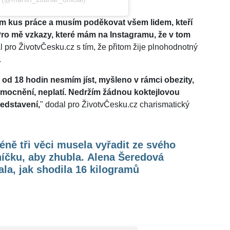
jsem kus práce a musím poděkovat všem lidem, kteří
. Pro mě vzkazy, které mám na Instagramu, že v tom
l pro ŽivotvČesku.cz s tím, že přitom žije plnohodnotný
.
 od 18 hodin nesmím jíst, myšleno v rámci obezity,
nemocnění, neplatí. Nedržím žádnou koktejlovou
ředstavení,
" dodal pro ŽivotvČesku.cz charismatický
ně tři věci musela vyřadit ze svého
níčku, aby zhubla. Alena Šeredová
la, jak shodila 16 kilogramů