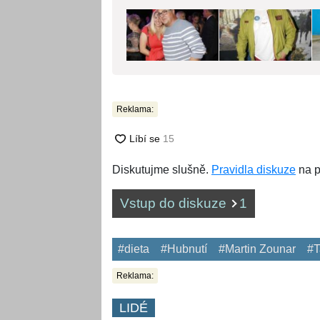
Reklama:
Diskutujme slušně.
Pravidla diskuze
na p
Vstup do diskuze
1
#dieta
#Hubnutí
#Martin Zounar
#T
Reklama:
LIDÉ