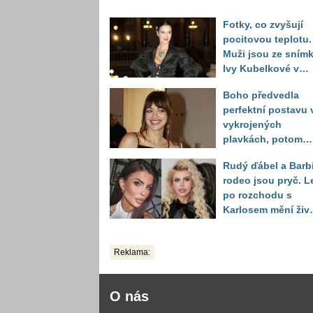
Fotky, co zvyšují
pocitovou teplotu.
Muži jsou ze sním
Ivy Kubelkové v
plavkách úplně pa
Boho předvedla
perfektní postavu 
vykrojených
plavkách, potom
ukázala realitu sv
Rudý ďábel a Barb
těla
rodeo jsou pryč. L
po rozchodu s
Karlosem mění živo
image, tleská jí i
Sandeva
Reklama:
O nás