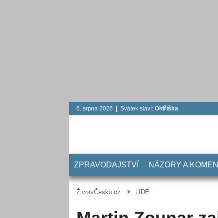
6. srpna 2026 | Svátek slaví:
Oldřiška
ZPRAVODAJSTVÍ
NÁZORY A KOME
ŽivotvČesku.cz
LIDÉ
Martin Zounar za