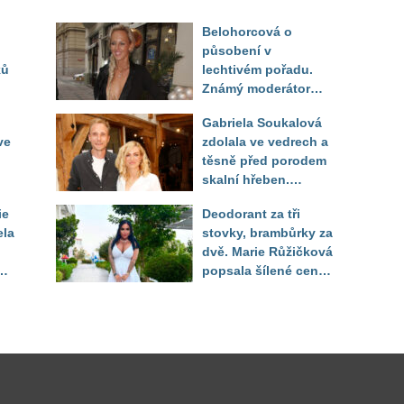
Belohorcová o
působení v
ků
lechtivém pořadu.
Známý moderátor
f
přiznal, že ji dírkou
Gabriela Soukalová
sledoval pod dekou
ve
zdolala ve vedrech a
těsně před porodem
skalní hřeben.
ého
Partner řešil, jak
ie
Deodorant za tři
snést "těhuli"
ela
stovky, brambůrky za
dvě. Marie Růžičková
t i
popsala šílené ceny
v Turecku