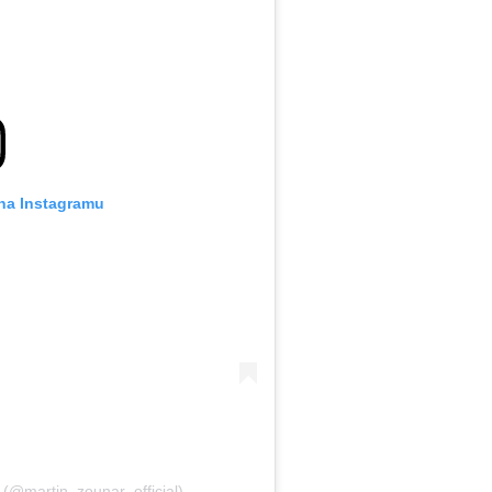
 na Instagramu
 (@martin_zounar_official)