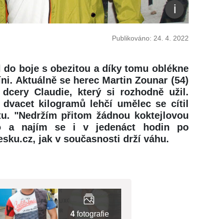
Publikováno: 24. 4. 2022
il do boje s obezitou a díky tomu oblékne
říni. Aktuálně se herec Martin Zounar (54)
dcery Claudie, který si rozhodně užil.
 dvacet kilogramů lehčí umělec se cítil
etu. "Nedržím přitom žádnou koktejlovou
o a najím se i v jedenáct hodin po
esku.cz, jak v současnosti drží váhu.
4
fotografie