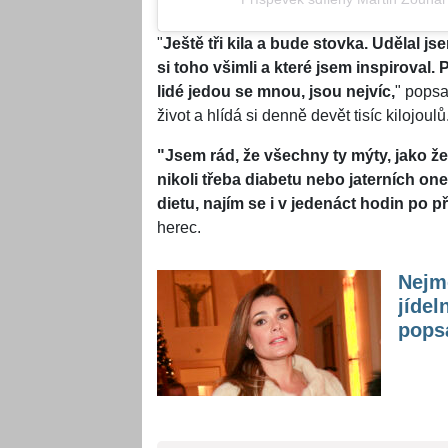
"
Ještě tři kila a bude stovka. Udělal 
si toho všimli a které jsem inspiroval
lidé jedou se mnou, jsou nejvíc,
" popsa
život a hlídá si denně devět tisíc kilojoulů
"Jsem rád, že všechny ty mýty, jako že
nikoli třeba diabetu nebo jaterních o
dietu, najím se i v jedenáct hodin po p
herec.
Nejmé
jídel
popsa