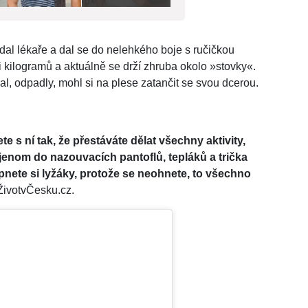
al lékaře a dal se do nelehkého boje s ručičkou
i kilogramů a aktuálně se drží zhruba okolo »stovky«.
l, odpadly, mohl si na plese zatančit se svou dcerou.
ete s ní tak, že přestáváte dělat všechny aktivity,
e jenom do nazouvacích pantoflů, tepláků a trička
pnete si lyžáky, protože se neohnete, to všechno
 ŽivotvČesku.cz.