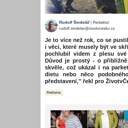
Rudolf Šindelář
| Redaktor
rudolf.sindelar@zivotvcesku.cz
Je to více než rok, co se pust
i věci, které musely být ve sk
pochlubil videm z plesu své 
Důvod je prostý - o přibližně
skvěle, což ukázal i na park
dietu nebo něco podobnéh
představení," řekl pro ŽivotvČ
Reklama: