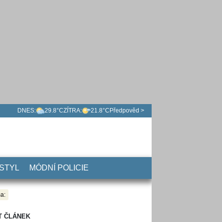
DNES:
29.8°C
ZÍTRA:
21.8°C
Předpověd >
 STYL
MÓDNÍ POLICIE
a:
T ČLÁNEK