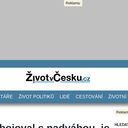
Reklama:
NTÁŘE
ŽIVOT POLITIKŮ
LIDÉ
CESTOVÁNÍ
ŽIVOTNÍ
Reklam
bojoval s nadváhou, je
HLEDA