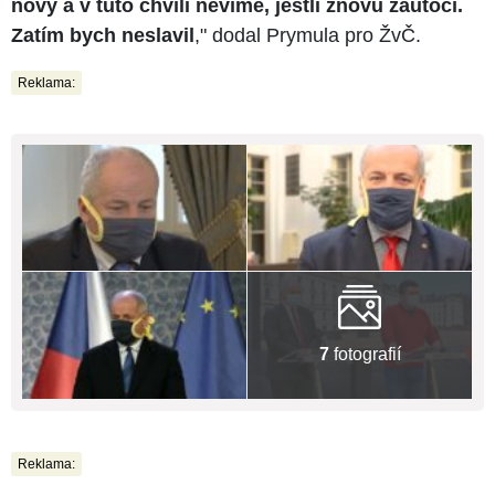
nový a v tuto chvíli nevíme, jestli znovu zaútočí.
Zatím bych neslavil
," dodal Prymula pro ŽvČ.
Reklama:
7
fotografií
Reklama: