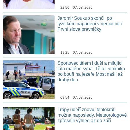
22:56 07. 08. 2026
Jaromír Soukup skončil po
fyzickém napadení v nemocnici.
První slova právničky
19:25 07. 08. 2026
Sportovec tělem i duší a milující
táta malého syna. Tělo Dominika
po bouři na jezeře Most našli až
druhý den
09:54 07. 08. 2026
Tropy udeří znovu, tentokrát
možná naposledy. Meteorologové
zpřesnili výhled až do září