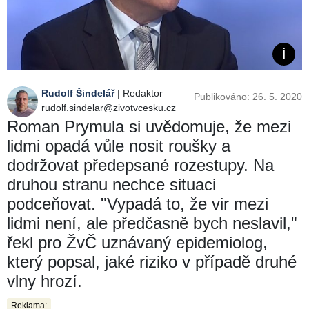
Rudolf Šindelář
| Redaktor
Publikováno: 26. 5. 2020
rudolf.sindelar@zivotvcesku.cz
Roman Prymula si uvědomuje, že mezi
lidmi opadá vůle nosit roušky a
dodržovat předepsané rozestupy. Na
druhou stranu nechce situaci
podceňovat. "Vypadá to, že vir mezi
lidmi není, ale předčasně bych neslavil,"
řekl pro ŽvČ uznávaný epidemiolog,
který popsal, jaké riziko v případě druhé
vlny hrozí.
Reklama: