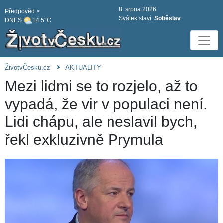
8. srpna 2026
Předpověd >
Svátek slaví:
Soběslav
DNES:
14.5°C
ŽivotvČesku.cz
AKTUALITY
Mezi lidmi se to rozjelo, až to
vypadá, že vir v populaci není.
Lidi chápu, ale neslavil bych,
řekl exkluzivně Prymula