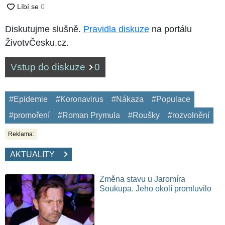
Diskutujme slušně.
Pravidla diskuze
na portálu
ŽivotvČesku.cz.
Vstup do diskuze
0
#Epidemie
#Koronavirus
#Nákaza
#Populace
#promoření
#Roman Prymula
#Roušky
#rozvolnění
Reklama:
AKTUALITY
Změna stavu u Jaromíra
Soukupa. Jeho okolí promluvilo