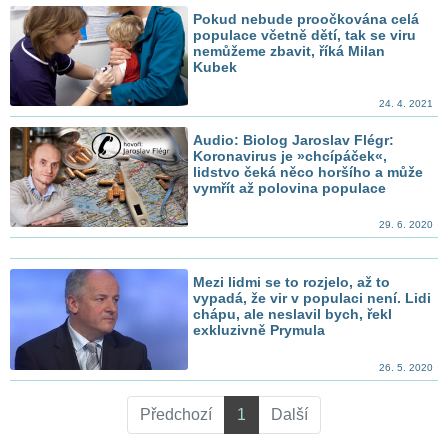
Pokud nebude proočkována celá
populace včetně dětí, tak se viru
nemůžeme zbavit, říká Milan
Kubek
24. 4. 2021
Audio: Biolog Jaroslav Flégr:
Koronavirus je »chcípáček«,
lidstvo čeká něco horšího a může
vymřít až polovina populace
29. 6. 2020
Mezi lidmi se to rozjelo, až to
vypadá, že vir v populaci není. Lidi
chápu, ale neslavil bych, řekl
exkluzivně Prymula
26. 5. 2020
Předchozí
1
Další