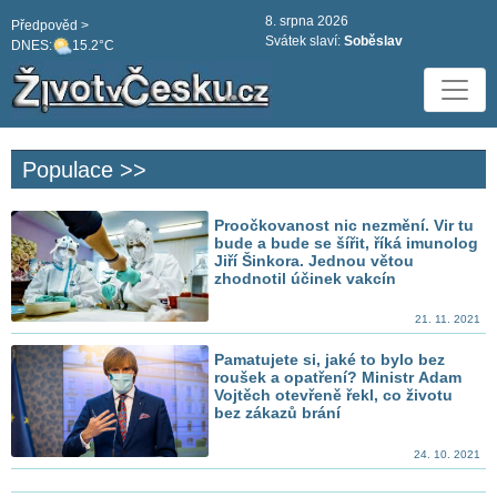
8. srpna 2026
Předpověd >
Svátek slaví:
Soběslav
DNES:
15.2°C
Populace >>
Proočkovanost nic nezmění. Vir tu
bude a bude se šířit, říká imunolog
Jiří Šinkora. Jednou větou
zhodnotil účinek vakcín
21. 11. 2021
Pamatujete si, jaké to bylo bez
roušek a opatření? Ministr Adam
Vojtěch otevřeně řekl, co životu
bez zákazů brání
24. 10. 2021