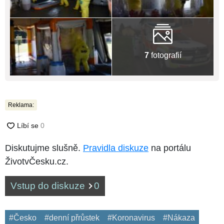
7
fotografií
Reklama:
Diskutujme slušně.
Pravidla diskuze
na portálu
ŽivotvČesku.cz.
Vstup do diskuze
0
#Česko
#denní přrůstek
#Koronavirus
#Nákaza