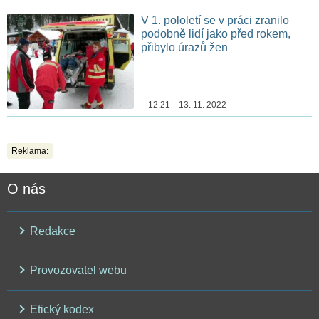
V 1. pololetí se v práci zranilo
podobně lidí jako před rokem,
přibylo úrazů žen
12:21 13. 11. 2022
Reklama:
O nás
Redakce
Provozovatel webu
Etický kodex