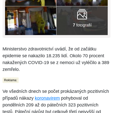
7
fotografií
Ministerstvo zdravotnictví uvádí, že od začátku
epidemie se nakazilo 18.235 lidí. Okolo 70 procent
nakažených COVID-19 se z nemoci už vyléčilo a 389
zemřelo.
Reklama:
Ve všedních dnech se počet prokázaných pozitivních
případů nákazy
koronavirem
pohyboval od
pondělních 209 až do pátečních 323 pozitivních
testů. Páteční nárůst byl celkově třetí nejvyšší od