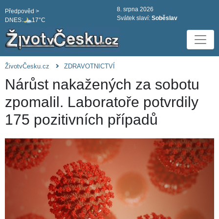
8. srpna 2026
Předpověd >
Svátek slaví:
Soběslav
DNES:
17°C
ŽivotvČesku.cz
ZDRAVOTNICTVÍ
Nárůst nakažených za sobotu
zpomalil. Laboratoře potvrdily
175 pozitivních případů