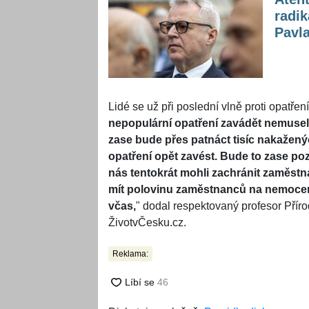
radik
Pavl
Lidé se už při poslední vlně proti opatření
nepopulární opatření zavádět nemuseli,
zase bude přes patnáct tisíc nakažen
opatření opět zavést. Bude to zase po
nás tentokrát mohli zachránit zaměstna
mít polovinu zaměstnanců na nemocen
včas,
" dodal respektovaný profesor Příro
ŽivotvČesku.cz.
Reklama: