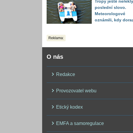
Tropy ještě neřekl
kolapsem
poslední slovo.
Meteorologové
oznámili, kdy dora
další horká vlna
Reklama:
O nás
Redakce
Provozovatel webu
Etický kodex
EMFA a samoregulace