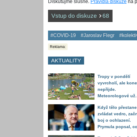
Diskutujme slušně.
Pravidla diskuze
na p
Vstup do diskuze
68
#COVID-19
#Jaroslav Flegr
#kolekti
Reklama:
AKTUALITY
Tropy v pondělí
vyvrcholí, ale kon
nepřijde.
Meteorologové už
vidí další nápor
Když tělo přestane
horka
zvládat vedro, zač
boj o ochlazení.
Prymula popsal, c
se děje před