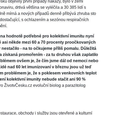
ku objevily první případy nákazy, bylo v zemi
aviru, drtivá většina se vyléčila a 30 385 lidí s
lně mírná a nových případů denně přibývá zhruba sto
a dostačující, s ochlazením a sezónou respiračních
ění.
na hodnotě potřebné pro kolektivní imunitu nyní
étě asi někde mezi 60 a 70 procenty proočkovaných
estačilo - na to očkujeme příliš pomalu. Důležitá
ta získaná promořením - za tu druhou však zaplatilo
problémem ovšem je, že čím jsme dál od nemoci nebo
idé nad 60 let imunizovaní v březnu jsou už teď
ým problémem je, že s poklesem venkovních teplot
žení kolektivní imunity nebude stačit ani 90 %
pro ŽivotvČesku.cz evoluční biolog a parazitolog
estaurace, obchody i služby jsou otevřené a kulturní