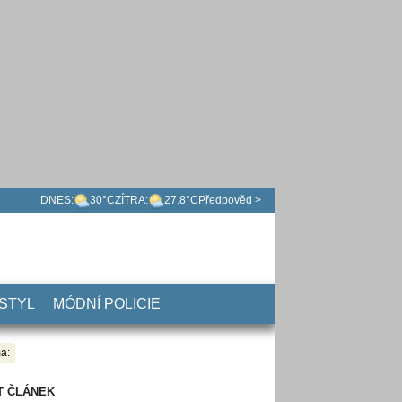
DNES:
30°C
ZÍTRA:
27.8°C
Předpověd >
 STYL
MÓDNÍ POLICIE
a:
T ČLÁNEK