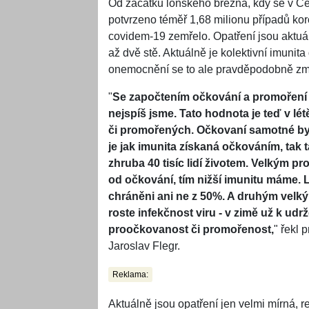
Od začátku loňského března, kdy se v Čes
potvrzeno téměř 1,68 milionu případů koron
covidem-19 zemřelo. Opatření jsou aktuá
až dvě stě. Aktuálně je kolektivní imunit
onemocnění se to ale pravděpodobně zm
"
Se započtením očkování a promoření 
nejspíš jsme. Tato hodnota je teď v l
či promořených. Očkovaní samotné by n
je jak imunita získaná očkováním, tak 
zhruba 40 tisíc lidí životem. Velkým 
od očkování, tím nižší imunitu máme. L
chráněni ani ne z 50%. A druhým velk
roste infekčnost viru - v zimě už k udr
proočkovanost či promořenost,
" řekl 
Jaroslav Flegr.
Reklama:
Aktuálně jsou opatření jen velmi mírná, r