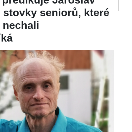
Vyhled
 stovky seniorů, které
 nechali
íká