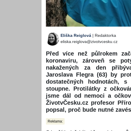
Eliška Reiglová
| Redaktorka
eliska.reiglova@zivotvcesku.cz
Před více než půlrokem zača
koronaviru, zároveň se pot
nakažených za den přibýva
Jaroslava Flegra (63) by pro
dostatečných hodnotách, s
stoupne. Protilátky z očková
jsme dál od nemoci a očkován
ŽivotvČesku.cz profesor Přír
popsal, proč bude nutné zavést
Reklama: