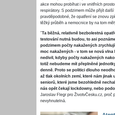
akce mohou probíhat i ve vnitřních prost
respirátory. S podzimem může přijít další
pravděpodobné, že opatření se znovu zpří
těžký průběh a nemocnice by na tom měly
"
Ta běžná, relativně bezbolestná opatř
testování nutná budou, to asi poznám
podzimem počty nakažených zrychlují
moc nakažených - v tom se nová vlna
nedivil, kdyby počty nakažených nako
totiž nebudeme mít přeplněné jednotky
denně. Proto se politici dlouho neodho
až tlak okolních zemí, které nám jinak 
seniorů, které jsme bezohledně nechal
nás opět čekají lockdowny, nebo podo
Jaroslav Flegr pro ŽivotvČesku.cz, proč
nevyhnutelná.
Atent