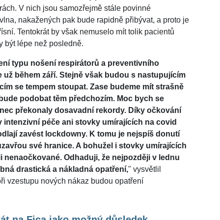
orách. V nich jsou samozřejmě stále povinné
 vlna, nakažených pak bude rapidně přibývat, a proto je
sní. Tentokrát by však nemuselo mít tolik pacientů
 být lépe než posledně.
ení typu nošení respirátorů a preventivního
e už během září. Stejně však budou s nastupujícím
cím se tempem stoupat. Zase budeme mít strašně
 bude podobat těm předchozím. Moc bych se
nec překonaly dosavadní rekordy. Díky očkování
 intenzivní péče ani stovky umírajících na covid
dlají zavést lockdowny. K tomu je nejspíš donutí
uzavřou své hranice. A bohužel i stovky umírajících
i nenaočkované. Odhaduji, že nejpozději v lednu
bná drastická a nákladná opatření,
" vysvětlil
 při vzestupu nových nákaz budou opatření
át na Fica jako možný důsledek