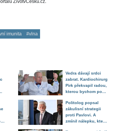
ortálu ŽivotvČesku.cz.
vní imunita
#vlna
Vedra dávají srdci
ec
zabrat. Kardiochirurg
Pirk překvapil radou,
kterou bychom podle
něj měli odkoukat od
Politolog popsal
zvířat
ne
zákulisní strategii
proti Pavlovi. A
o
zmínil nálepku, která
mu má záměrně před