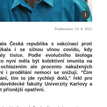
Publikováno: 24. 8. 2021
la Česká republika s vakcinací proti
ýkala i se silnou vlnou covidu, kdy
ly tisíce. Podle evolučního biologa
to nyní měla být kolektivní imunita na
 ochlazením ale procento nakažených
ní i prodělání nemoci se snižují. "Čím
í, tím to jde rychleji dolů," řekl pro
odovědecké fakulty Univerzity Karlovy a
 přísnější opatření.