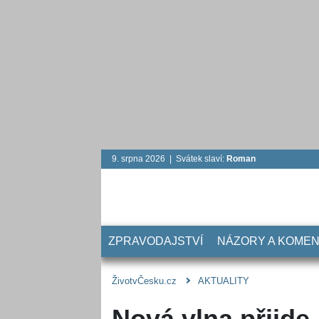
9. srpna 2026 | Svátek slaví:
Roman
ZPRAVODAJSTVÍ
NÁZORY A KOME
ŽivotvČesku.cz
AKTUALITY
Nová vlna přijde,