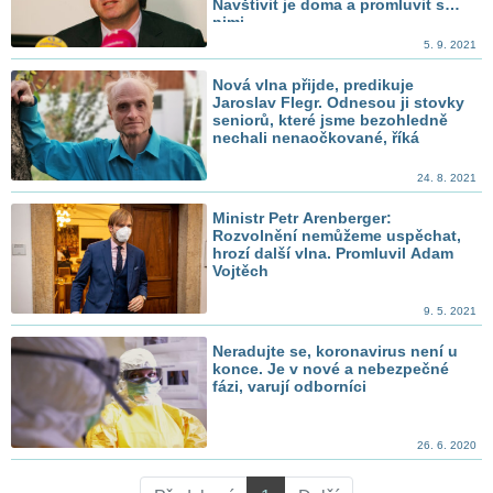
Navštívit je doma a promluvit s
nimi
5. 9. 2021
Nová vlna přijde, predikuje
Jaroslav Flegr. Odnesou ji stovky
seniorů, které jsme bezohledně
nechali nenaočkované, říká
24. 8. 2021
Ministr Petr Arenberger:
Rozvolnění nemůžeme uspěchat,
hrozí další vlna. Promluvil Adam
Vojtěch
9. 5. 2021
Neradujte se, koronavirus není u
konce. Je v nové a nebezpečné
fázi, varují odborníci
26. 6. 2020