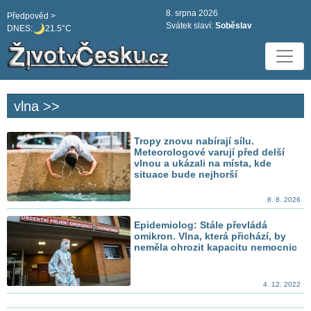
8. srpna 2026
Předpověd >
Svátek slaví:
Soběslav
DNES:
21.5°C
vlna >>
Tropy znovu nabírají sílu.
Meteorologové varují před delší
vlnou a ukázali na místa, kde
situace bude nejhorší
8. 8. 2026
Epidemiolog: Stále převládá
omikron. Vlna, která přichází, by
neměla ohrozit kapacitu nemocnic
4. 12. 2022