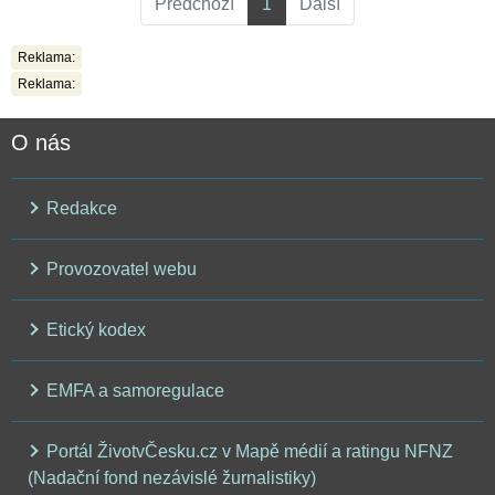
Předchozí
1
Další
Reklama:
Reklama:
O nás
Redakce
Provozovatel webu
Etický kodex
EMFA a samoregulace
Portál ŽivotvČesku.cz v Mapě médií a ratingu NFNZ
(Nadační fond nezávislé žurnalistiky)