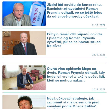
Jízdní řád covidu do konce roku.
Exministr zdravotnictví Roman
Prymula odhadl, co se ještě letos
dá od virové choroby očekávat
2. 10. 2022
Přibylo téměř 700 případů covidu.
Epidemiolog Roman Prymula
vysvětlil, jak se na novou situaci
lze dívat
28. 9. 2021
Čtvrtá vlna epidemie klepe na
dveře. Roman Prymula odhadl, kdy
bude její vrchol a jaký je počet lidí,
kteří se mohou nakazit
16. 9. 2021
Nová očkovací strategie, jak
zachránit statisíce seniorů před
covidem podle Milana Kubka: