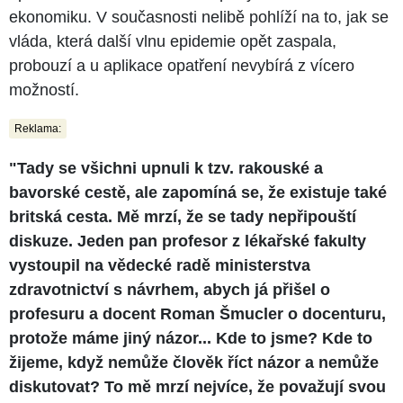
ekonomiku. V současnosti nelibě pohlíží na to, jak se
vláda, která další vlnu epidemie opět zaspala,
probouzí a u aplikace opatření nevybírá z vícero
možností.
Reklama:
"Tady se všichni upnuli k tzv. rakouské a
bavorské cestě, ale zapomíná se, že existuje také
britská cesta. Mě mrzí, že se tady nepřipouští
diskuze. Jeden pan profesor z lékařské fakulty
vystoupil na vědecké radě ministerstva
zdravotnictví s návrhem, abych já přišel o
profesuru a docent Roman Šmucler o docenturu,
protože máme jiný názor... Kde to jsme? Kde to
žijeme, když nemůže člověk říct názor a nemůže
diskutovat? To mě mrzí nejvíce, že považují svou