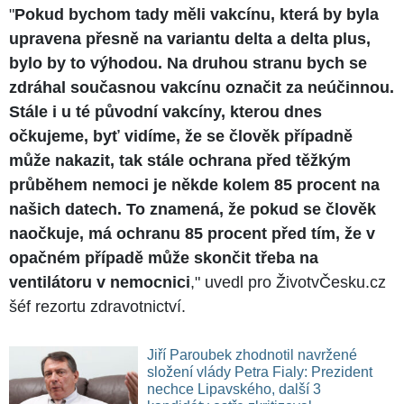
"
Pokud bychom tady měli vakcínu, která by byla
upravena přesně na variantu delta a delta plus,
bylo by to výhodou. Na druhou stranu bych se
zdráhal současnou vakcínu označit za neúčinnou.
Stále i u té původní vakcíny, kterou dnes
očkujeme, byť vidíme, že se člověk případně
může nakazit, tak stále ochrana před těžkým
průběhem nemoci je někde kolem 85 procent na
našich datech. To znamená, že pokud se člověk
naočkuje, má ochranu 85 procent před tím, že v
opačném případě může skončit třeba na
ventilátoru v nemocnici
," uvedl pro ŽivotvČesku.cz
šéf rezortu zdravotnictví.
Jiří Paroubek zhodnotil navržené
složení vlády Petra Fialy: Prezident
nechce Lipavského, další 3