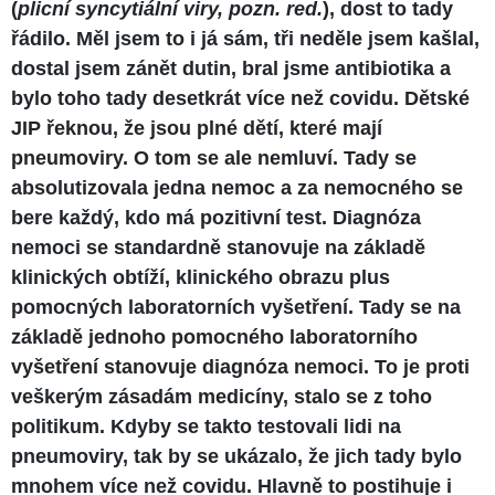
(
plicní syncytiální viry, pozn. red.
), dost to tady
řádilo. Měl jsem to i já sám, tři neděle jsem kašlal,
dostal jsem zánět dutin, bral jsme antibiotika a
bylo toho tady desetkrát více než covidu. Dětské
JIP řeknou, že jsou plné dětí, které mají
pneumoviry. O tom se ale nemluví. Tady se
absolutizovala jedna nemoc a za nemocného se
bere každý, kdo má pozitivní test. Diagnóza
nemoci se standardně stanovuje na základě
klinických obtíží, klinického obrazu plus
pomocných laboratorních vyšetření. Tady se na
základě jednoho pomocného laboratorního
vyšetření stanovuje diagnóza nemoci. To je proti
veškerým zásadám medicíny, stalo se z toho
politikum. Kdyby se takto testovali lidi na
pneumoviry, tak by se ukázalo, že jich tady bylo
mnohem více než covidu. Hlavně to postihuje i