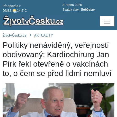
8. srpna 2026
Předpověd >
Svátek slaví:
Soběslav
DNES:
14.5°C
ŽivotvČesku.cz
AKTUALITY
Politiky nenáviděný, veřejností
obdivovaný: Kardiochirurg Jan
Pirk řekl otevřeně o vakcínách
to, o čem se před lidmi nemluví