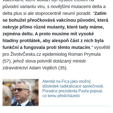
původní variantu viru, s novějšími mutacemi delta a
delta plus si ale stoprocentně neumí poradit. "
Zatím
se bohužel přeočkovává vakcínou původní, která
nekryje přímo různé mutanty, které tady máme,
zejména deltu. A proto musíme mít vysoké
hladiny protilátek, aby alespoň část z nich byla
funkční a fungovala proti těmto mutacím
," vysvětlil
pro ŽivotvČesku.cz epidemiolog Roman Prymula
(57), jehož slova potvrdil dotázaný ministr
zdravotnictví Adam Vojtěch (35).
Atentát na Fica jako možný
důsledek radikalizace společnosti.
Poradce prezidenta Pavla popsal,
co tomu předcházelo