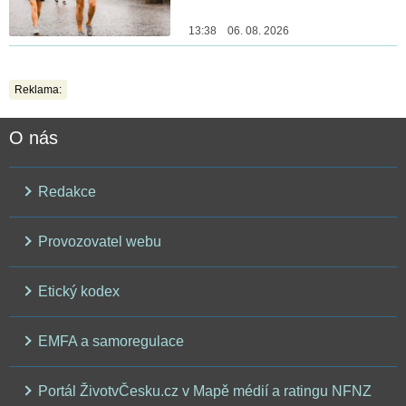
13:38 06. 08. 2026
Reklama:
O nás
Redakce
Provozovatel webu
Etický kodex
EMFA a samoregulace
Portál ŽivotvČesku.cz v Mapě médií a ratingu NFNZ