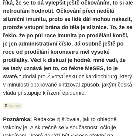
říká, že se to dá vylepšit ještě očkováním, to si ale
netroufám hodnotit. Očkování přeci nedělá
slizniční imunitu, proto se lidé dál mohou nakazit,
protože vstupní brána do těla je sliznice. To, že se
řeklo, že po půl roce imunita po prodělání končí,
je jen administrativní číslo. Já osobně ještě po
roce od prodělání koronaviru měl vysoké
protilátky. Věcí k diskuzi je hodně, mně vadí, že
se tady uznává jen to, co řekne MeSES, to je
svaté,"
dodal pro ŽivotvČesku.cz kardiochirurg, který
v minulosti opakovaně kritizoval způsob, jakým česká
vláda přistupuje k řízení epidemie.
Reklama:
Poznámka:
Redakce zjišťovala, jak to ohledně
vakcíny je. A skutečně se v současnosti očkuje
vakcínami, které dokáží být vysoce efektní na