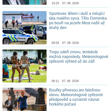
19:25 07. 08. 2026
Sportovec tělem i duší a milující
táta malého syna. Tělo Dominika
po bouři na jezeře Most našli až
druhý den
09:54 07. 08. 2026
Tropy udeří znovu, tentokrát
možná naposledy. Meteorologové
zpřesnili výhled až do září
08:11 07. 08. 2026
Bouřky přinesou jen falešnou
úlevu. Meteorologové zpřesnili
předpověď a oznámili návrat
horkého počasí