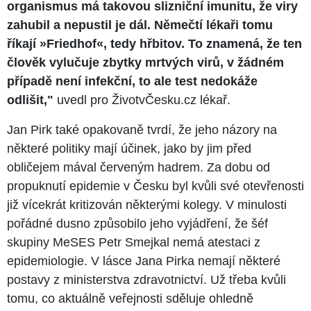
organismus má takovou slizniční imunitu, že viry
zahubil a nepustil je dál. Němečtí lékaři tomu
říkají »Friedhof«, tedy hřbitov. To znamená, že ten
člověk vylučuje zbytky mrtvých virů, v žádném
případě není infekční, to ale test nedokáže
odlišit,"
uvedl pro ŽivotvČesku.cz lékař.
Jan Pirk také opakovaně tvrdí, že jeho názory na
některé politiky mají účinek, jako by jim před
obličejem mával červeným hadrem. Za dobu od
propuknutí epidemie v Česku byl kvůli své otevřenosti
již vícekrát kritizován některými kolegy. V minulosti
pořádné dusno způsobilo jeho vyjádření, že šéf
skupiny MeSES Petr Smejkal nemá atestaci z
epidemiologie. V lásce Jana Pirka nemají některé
postavy z ministerstva zdravotnictví. Už třeba kvůli
tomu, co aktuálně veřejnosti sděluje ohledně