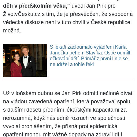
děti v předškolním věku,"
uvedl Jan Pirk pro
ŽivotvČesku.cz s tím, že je přesvědčen, že svobodná
vědecká diskuze není v tuto chvíli v České republice
možná.
S lékaři zacloumalo vyjádření Karla
Janečka během Slavíka. Ostře odmítl
očkování dětí. Primář z první linie se
neudržel a tohle řekl
Už v loňském dubnu se Jan Pirk odmítl nečinně dívat
na vládou zavedená opatření, která považoval spolu
s dalšími deseti předními lékařskými kapacitami za
nerozumná, když následně rozruch ve společnosti
vyvolal prohlášením, že přísná protiepidemická
opatření mohou mít vážné dopady na zdraví lidí i