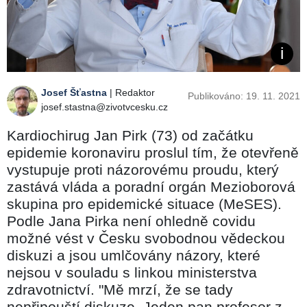
Josef Šťastna
| Redaktor
Publikováno: 19. 11. 2021
josef.stastna@zivotvcesku.cz
Kardiochirug Jan Pirk (73) od začátku
epidemie koronaviru proslul tím, že otevřeně
vystupuje proti názorovému proudu, který
zastává vláda a poradní orgán Mezioborová
skupina pro epidemické situace (MeSES).
Podle Jana Pirka není ohledně covidu
možné vést v Česku svobodnou vědeckou
diskuzi a jsou umlčovány názory, které
nejsou v souladu s linkou ministerstva
zdravotnictví. "Mě mrzí, že se tady
nepřipouští diskuze. Jeden pan profesor z