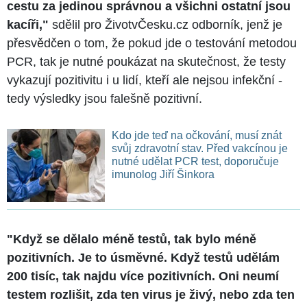
cestu za jedinou správnou a všichni ostatní jsou
kacíři,"
sdělil pro ŽivotvČesku.cz odborník, jenž je
přesvědčen o tom, že pokud jde o testování metodou
PCR, tak je nutné poukázat na skutečnost, že testy
vykazují pozitivitu i u lidí, kteří ale nejsou infekční -
tedy výsledky jsou falešně pozitivní.
Kdo jde teď na očkování, musí znát
svůj zdravotní stav. Před vakcínou je
nutné udělat PCR test, doporučuje
imunolog Jiří Šinkora
"Když se dělalo méně testů, tak bylo méně
pozitivních. Je to úsměvné. Když testů udělám
200 tisíc, tak najdu více pozitivních. Oni neumí
testem rozlišit, zda ten virus je živý, nebo zda ten