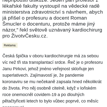
lékařské fakulty vystoupil na vědecké radě
ministerstva zdravotnictví s návrhem, abych
já přišel o profesuru a docent Roman
Šmucler o docenturu, protože máme jiný
názor," řekl světově uznávaný kardiochirurg
pro ŽivotvČesku.cz.
Reklama:
Česká špička v oboru kardiochirurgie má za sebou
víc než tři sta transplantací srdce. Řeč je o profesoru
Janu Pirkovi, jehož jméno veřejnost skloňuje jen
superlativech. Zajímavostí je, že pandemie
koronaviru se mu nečekaně zapsala hned několikrát
do života. Pro něj osobně citelně, když v loňském
roce onemocněl covidem-19 a po dlouhých
pětačtyřiceti letech to bylo vůbec poprvé, co měsíc