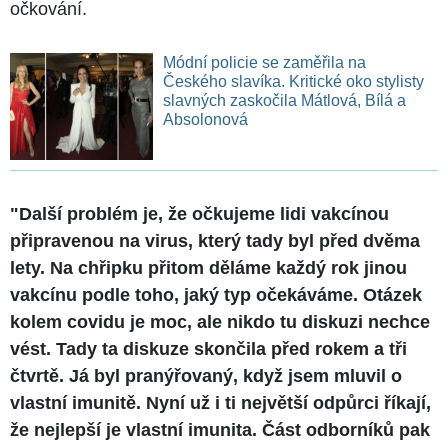
očkování.
Módní policie se zaměřila na
Českého slavíka. Kritické oko stylisty
slavných zaskočila Mátlová, Bílá a
Absolonová
"Další problém je, že očkujeme lidi vakcínou
připravenou na virus, který tady byl před dvěma
lety. Na chřipku přitom děláme každý rok jinou
vakcínu podle toho, jaký typ očekáváme. Otázek
kolem covidu je moc, ale nikdo tu diskuzi nechce
vést. Tady ta diskuze skončila před rokem a tři
čtvrtě. Já byl pranýřovaný, když jsem mluvil o
vlastní imunitě. Nyní už i ti největší odpůrci říkají,
že nejlepší je vlastní imunita. Část odborníků pak