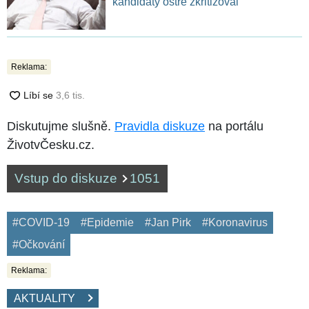
kandidáty ostře zkritizoval
Reklama:
Diskutujme slušně.
Pravidla diskuze
na portálu
ŽivotvČesku.cz.
Vstup do diskuze
1051
#COVID-19
#Epidemie
#Jan Pirk
#Koronavirus
#Očkování
Reklama:
AKTUALITY