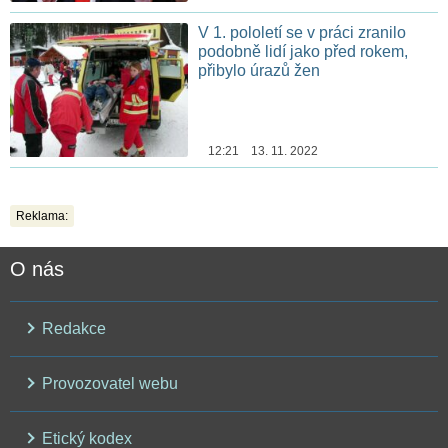
V 1. pololetí se v práci zranilo
podobně lidí jako před rokem,
přibylo úrazů žen
12:21 13. 11. 2022
Reklama:
O nás
Redakce
Provozovatel webu
Etický kodex