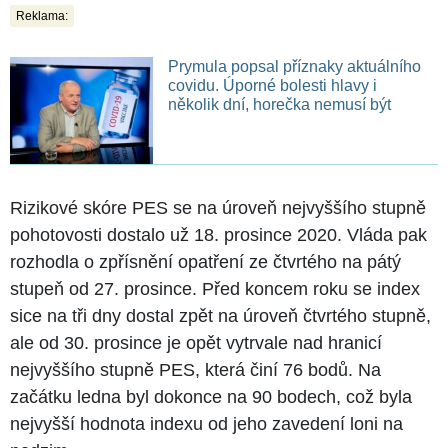
Reklama:
Prymula popsal příznaky aktuálního
covidu. Úporné bolesti hlavy i
několik dní, horečka nemusí být
Rizikové skóre PES se na úroveň nejvyššího stupně
pohotovosti dostalo už 18. prosince 2020. Vláda pak
rozhodla o zpřísnění opatření ze čtvrtého na pátý
stupeň od 27. prosince. Před koncem roku se index
sice na tři dny dostal zpět na úroveň čtvrtého stupně,
ale od 30. prosince je opět vytrvale nad hranicí
nejvyššího stupně PES, která činí 76 bodů. Na
začátku ledna byl dokonce na 90 bodech, což byla
nejvyšší hodnota indexu od jeho zavedení loni na