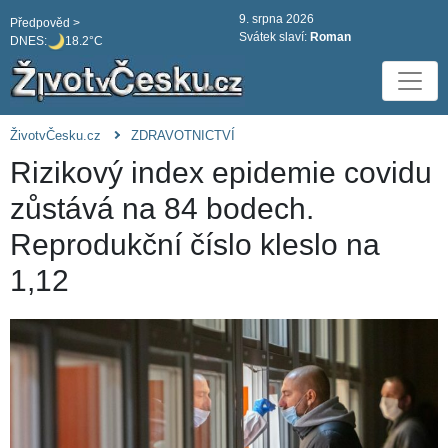
9. srpna 2026
Předpověd >
Svátek slaví:
Roman
DNES:
18.2°C
ŽivotvČesku.cz
ZDRAVOTNICTVÍ
Rizikový index epidemie covidu
zůstává na 84 bodech.
Reprodukční číslo kleslo na
1,12