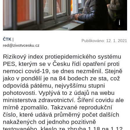
ČTK
|
Publikováno: 12. 1. 2021
red@zivotvcesku.cz
Rizikový index protiepidemického systému
PES, kterým se v Česku řídí opatření proti
nemoci covid-19, se dnes nezměnil. Stejně
jako v pondělí je na 84 bodech ze sta, což
odpovídá pátému, nejvyššímu stupni
pohotovosti. Vyplývá to z údajů na webu
ministerstva zdravotnictví. Šíření covidu ale
mírně zpomalilo. Takzvané reprodukční
číslo, které udává průměrný počet dalších
nakažených od jednoho pozitivně
testovaného, kleslo ze zhruba 1,18 na 1,12.