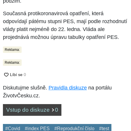
podzim.
Současná protikoronavirová opatření, která
odpovídají pátému stupni PES, mají podle rozhodnutí
vlády platit nejméně do 22. ledna. Vláda ale
projednává možnou úpravu tabulky opatření PES.
Reklama:
Reklama:
Diskutujme slušně.
Pravidla diskuze
na portálu
ŽivotvČesku.cz.
Vstup do diskuze
0
#Covid
#index PES
#Reprodukční číslo
#test